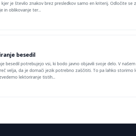
 kjer je število znakov brez presledkov samo en kriterij. Odločite se 
je in oblikovanje ter...
ranje besedil
je besedil potrebujejo vsi, ki bodo javno objavili svoje delo. V našem
eč velja, da je domači jezik potrebno zaščititi. To pa lahko storimo l
zvedemo lektoriranje tistih...