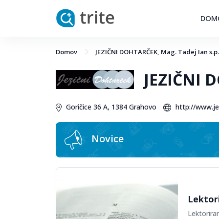
DOM
Domov
JEZIČNI DOHTARČEK, Mag. Tadej Ian s.p.
JEZIČNI D
Goričice 36 A, 1384 Grahovo
http://www.jez
Novice
Lektori
Lektorira