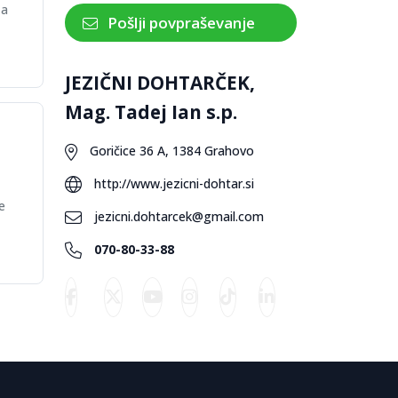
za
Pošlji povpraševanje
JEZIČNI DOHTARČEK,
Mag. Tadej Ian s.p.
Goričice 36 A, 1384 Grahovo
http://www.jezicni-dohtar.si
e
jezicni.dohtarcek@gmail.com
070-80-33-88