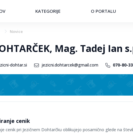
OV
KATEGORIJE
O PORTALU
Novice
OHTARČEK, Mag. Tadej Ian s.
icni-dohtar.si
jezicni.dohtarcek@gmail.com
070-80-33
ranje cenik
nje cenik pri Jezičnem Dohtarčku oblikujejo posamično glede na števi