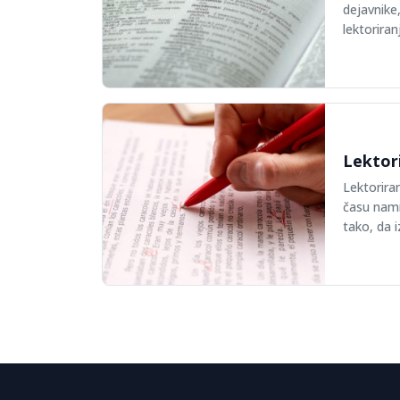
dejavnike,
lektoriran
Lektori
Lektoriran
času namr
tako, da i