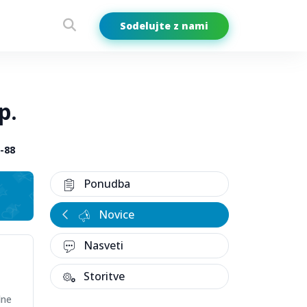
Sodelujte z nami
p.
-88
Ponudba
Novice
Nasveti
Storitve
lne