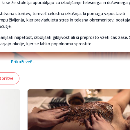
, ki se že stoletja uporabljajo za izboljšanje telesnega in duševnega 
stitvena storitev, temveč celostna izkušnja, ki pomaga vzpostaviti
življenja, kjer prevladujeta stres in telesna obremenitev, postaj
čutje.
šati napetost, izboljšati gibljivost ali si preprosto vzeti čas zase. 
rjajo okolje, kjer se lahko popolnoma sprostite.
Prikaži več ...
toritve