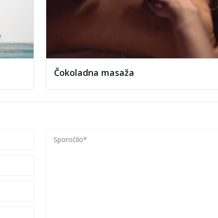
Čokoladna masaža
 Ljubljana in individualni pristop
araven in učinkovit način za doseganje boljšega ter bolj vitalnega p
anje mišic, raztezanje in spodbujanje pretoka energije po telesu. Pra
 notranje ravnovesje in duševno počutje.
va na zmanjšanje stresa, napetosti in tesnobe, ki se pogosto kopiči