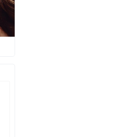
očutja.
v zaradi
jo v