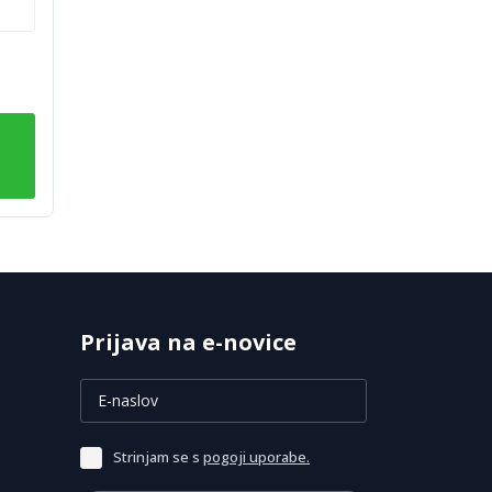
nkovito
ažje,
notranji
t
Prijava na e-novice
Strinjam se s
pogoji uporabe.