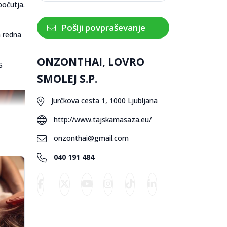
počutja.
Pošlji povpraševanje
a redna
ONZONTHAI, LOVRO
S
SMOLEJ S.P.
Jurčkova cesta 1, 1000 Ljubljana
http://www.tajskamasaza.eu/
onzonthai@gmail.com
040 191 484