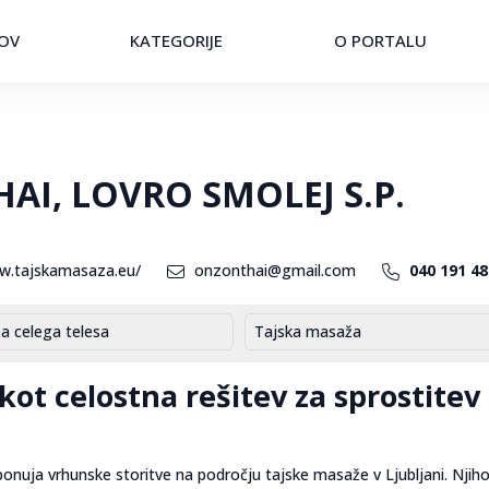
OV
KATEGORIJE
O PORTALU
I, LOVRO SMOLEJ S.P.
w.tajskamasaza.eu/
onzonthai@gmail.com
040 191 48
a celega telesa
Tajska masaža
ot celostna rešitev za sprostitev 
ponuja vrhunske storitve na področju tajske masaže v Ljubljani. Njih