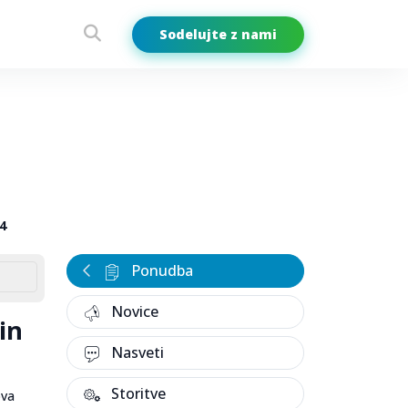
Sodelujte z nami
4
Ponudba
Novice
in
Nasveti
Storitve
ova