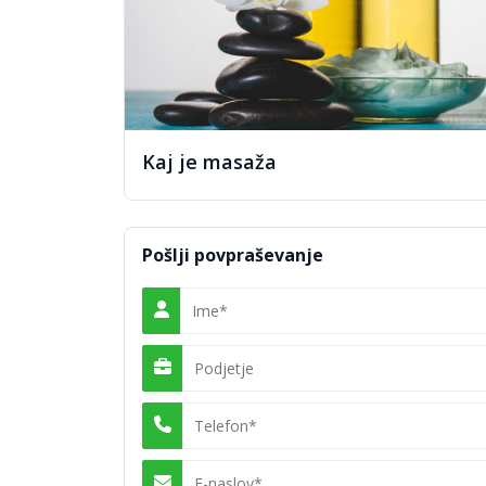
Kaj je masaža
Pošlji povpraševanje
Tradicionalna tajska masaža
Tradicionalna tajska masaža predstavlja preprost, n
Gre za celostni pristop k telesu, ki združuje sprošč
tega ne vpliva le na fizično stanje, temveč tudi na
Z odpravljanjem energetskih blokad blagodejno vpli