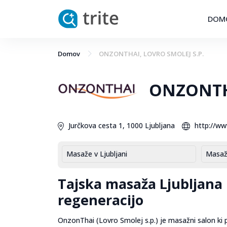
DOM
Domov
ONZONTHAI, LOVRO SMOLEJ S.P.
ONZONTHA
Jurčkova cesta 1, 1000 Ljubljana
http://ww
Masaže v Ljubljani
Masaž
Tajska masaža Ljubljana k
regeneracijo
OnzonThai (Lovro Smolej s.p.) je masažni salon ki 