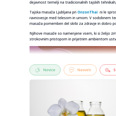
dejavnost temelji na tradicionalnih tajskih tehnikah
Tajska masaža Ljubljana pri
OnzonThai
ni le spro
ravnovesje med telesom in umom. V sodobnem tempu 
masaža pomemben del skrbi za zdravje in dobro po
Njihove masaže so namenjene vsem, ki si želijo zmanj
strokovnim pristopom in prijetnim ambientom ustva
Novice
Nasveti
S