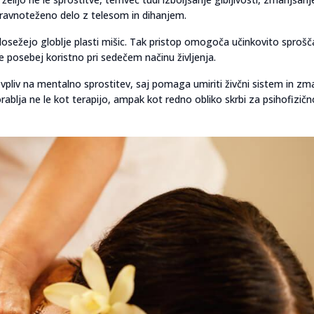
uravnoteženo delo z telesom in dihanjem.
 dosežejo globlje plasti mišic. Tak pristop omogoča učinkovito sprošč
 še posebej koristno pri sedečem načinu življenja.
vpliv na mentalno sprostitev, saj pomaga umiriti živčni sistem in zm
rablja ne le kot terapijo, ampak kot redno obliko skrbi za psihofizičn