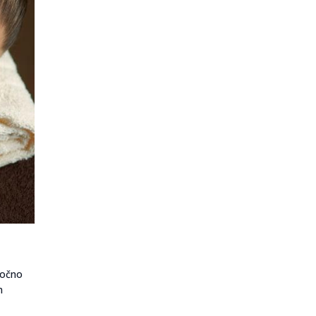
ročno
n