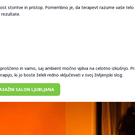
ost storitve in pristop. Pomembno je, da terapevt razume vaše telo 
 rezultate.
sproščeno in varno, saj ambient močno vpliva na celotno izkušnjo. P
ijo, ki jo boste želeli redno vključevati v svoj življenjski slog.
ASAŽNI SALON LJUBLJANA