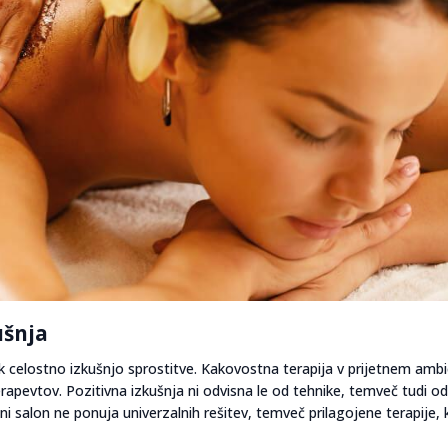
ušnja
k celostno izkušnjo sprostitve. Kakovostna terapija v prijetnem amb
erapevtov. Pozitivna izkušnja ni odvisna le od tehnike, temveč tudi o
 salon ne ponuja univerzalnih rešitev, temveč prilagojene terapije, k