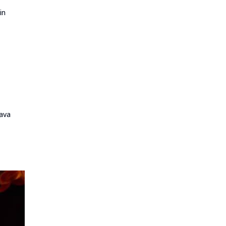
in
rava