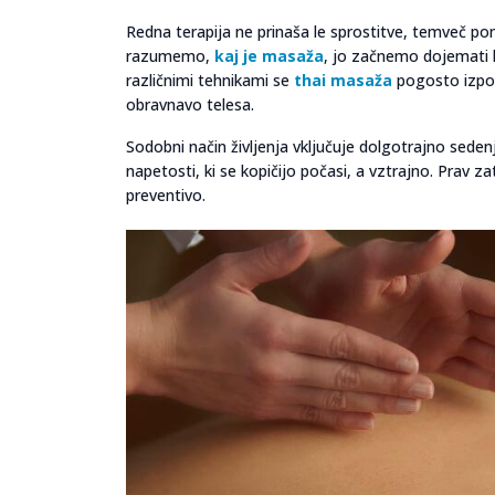
Redna terapija ne prinaša le sprostitve, temveč pom
razumemo,
kaj je masaža
, jo začnemo dojemati 
različnimi tehnikami se
thai masaža
pogosto izpost
obravnavo telesa.
Sodobni način življenja vključuje dolgotrajno sede
napetosti, ki se kopičijo počasi, a vztrajno. Prav
preventivo.