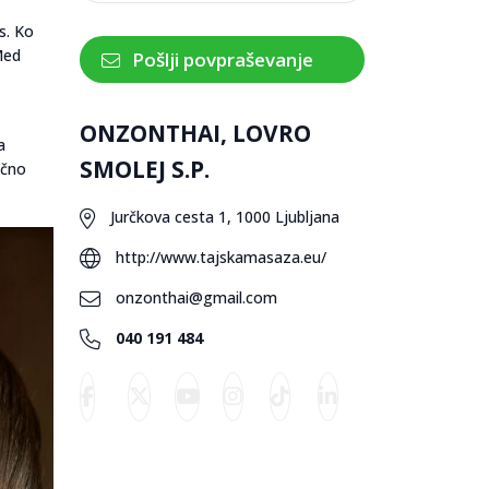
s. Ko
Med
Pošlji povpraševanje
ONZONTHAI, LOVRO
a
SMOLEJ S.P.
očno
Jurčkova cesta 1, 1000 Ljubljana
http://www.tajskamasaza.eu/
onzonthai@gmail.com
040 191 484