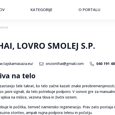
OV
KATEGORIJE
O PORTALU
ovice
I, LOVRO SMOLEJ S.P.
w.tajskamasaza.eu/
onzonthai@gmail.com
040 191 48
iva na telo
o zastavijo šele takrat, ko telo začne kazati znake preobremenjenosti
i so jasni signali, da telo potrebuje podporo. V osnovi gre za manualn
vpliva na mišice, vezivna tkiva in živčni sistem.
trebuje le počitka, temveč namensko regeneracijo. Prav zato postaja
ksuzna storitev, ampak nujna podpora telesu in počutju.