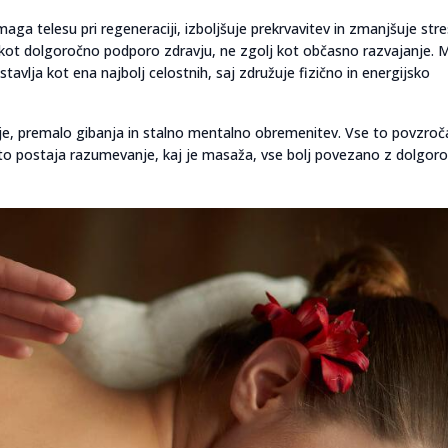
aga telesu pri regeneraciji, izboljšuje prekrvavitev in zmanjšuje stre
kot dolgoročno podporo zdravju, ne zgolj kot občasno razvajanje. 
avlja kot ena najbolj celostnih, saj združuje fizično in energijsko
nje, premalo gibanja in stalno mentalno obremenitev. Vse to povzroč
 zato postaja razumevanje, kaj je masaža, vse bolj povezano z dolgor