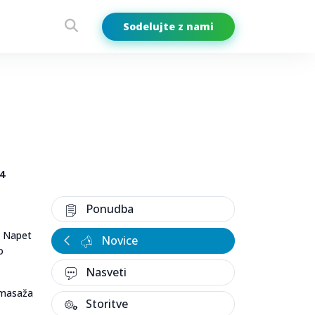
Sodelujte z nami
4
Ponudba
. Napet
Novice
o
Nasveti
 masaža
Storitve