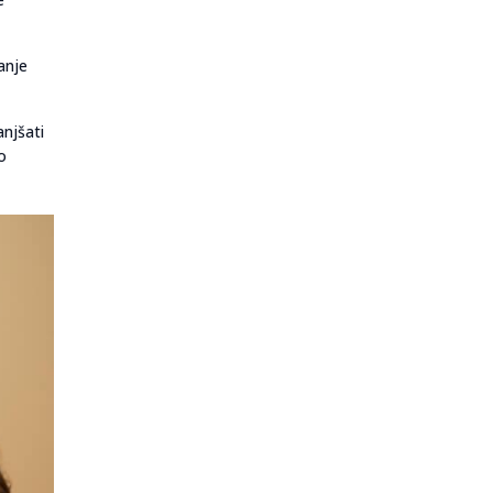
anje
anjšati
o