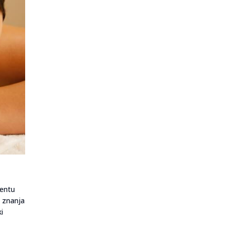
ientu
d znanja
i