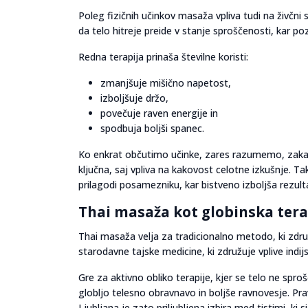
Poleg fizičnih učinkov masaža vpliva tudi na živčn
da telo hitreje preide v stanje sproščenosti, kar po
Redna terapija prinaša številne koristi:
zmanjšuje mišično napetost,
izboljšuje držo,
povečuje raven energije in
spodbuja boljši spanec.
Ko enkrat občutimo učinke, zares razumemo, zakaj j
ključna, saj vpliva na kakovost celotne izkušnje. T
prilagodi posamezniku, kar bistveno izboljša rezult
Thai masaža kot globinska ter
Thai masaža velja za tradicionalno metodo, ki združ
starodavne tajske medicine, ki združuje vplive indij
Gre za aktivno obliko terapije, kjer se telo ne spr
globljo telesno obravnavo in boljše ravnovesje. Prav
Ljubljana je zato priljubljena izbira med tistimi, ki 