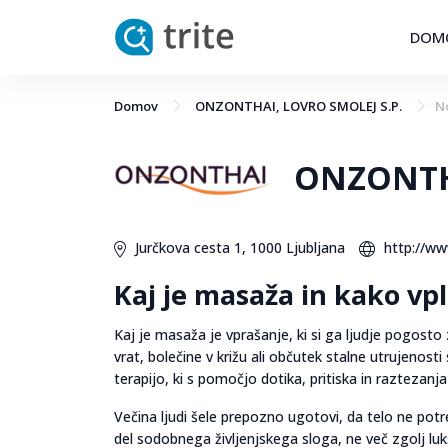
DOM
Domov
ONZONTHAI, LOVRO SMOLEJ S.P.
N
ONZONTHA
Jurčkova cesta 1, 1000 Ljubljana
http://ww
Kaj je masaža in kako vpl
Kaj je masaža je vprašanje, ki si ga ljudje pogost
vrat, bolečine v križu ali občutek stalne utrujenost
terapijo, ki s pomočjo dotika, pritiska in raztezanja 
Večina ljudi šele prepozno ugotovi, da telo ne po
del sodobnega življenjskega sloga, ne več zgolj lu