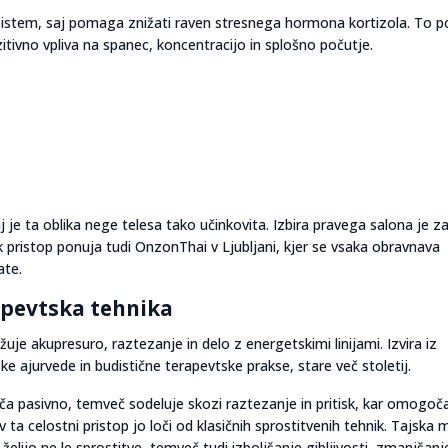
i sistem, saj pomaga znižati raven stresnega hormona kortizola. To 
zitivno vpliva na spanec, koncentracijo in splošno počutje.
e ta oblika nege telesa tako učinkovita. Izbira pravega salona je z
ak pristop ponuja tudi OnzonThai v Ljubljani, kjer se vsaka obravnava
ate.
apevtska tehnika
uje akupresuro, raztezanje in delo z energetskimi linijami. Izvira iz
ske ajurvede in budistične terapevtske prakse, stare več stoletij.
ošča pasivno, temveč sodeluje skozi raztezanje in pritisk, kar omogoč
 ta celostni pristop jo loči od klasičnih sprostitvenih tehnik. Tajska
si želijo ne le sprostitve, temveč tudi izboljšanje gibljivosti, zmanjšanj