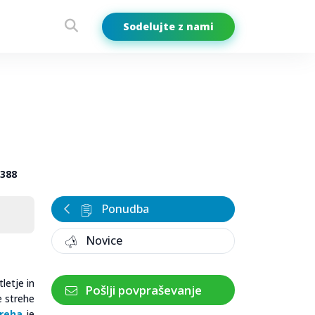
Sodelujte z nami
 388
Ponudba
Novice
letje in
Pošlji povpraševanje
e strehe
treha
je