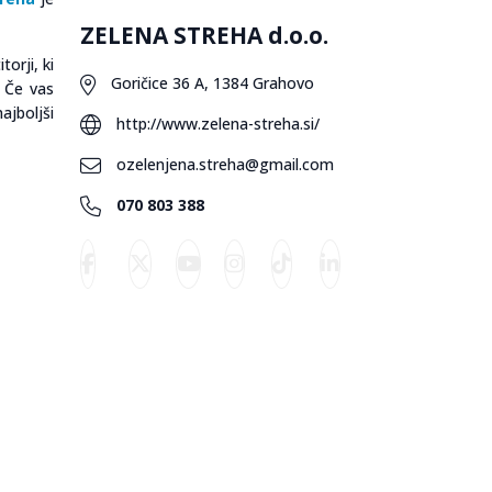
ZELENA STREHA d.o.o.
orji, ki
Goričice 36 A, 1384 Grahovo
 Če vas
ajboljši
http://www.zelena-streha.si/
ozelenjena.streha@gmail.com
070 803 388