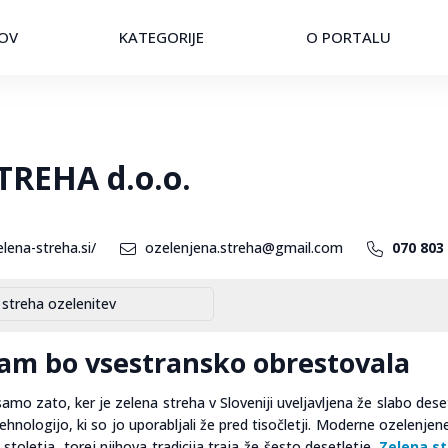
OV
KATEGORIJE
O PORTALU
TREHA d.o.o.
lena-streha.si/
ozelenjena.streha@gmail.com
070 803
streha ozelenitev
vam bo vsestransko obrestovala
o zato, ker je zelena streha v Sloveniji uveljavljena že slabo deset
ehnologijo, ki so jo uporabljali že pred tisočletji. Moderne ozelenjen
 stoletja, torej njihova tradicija traja že šesto desetletje.
Zelena s