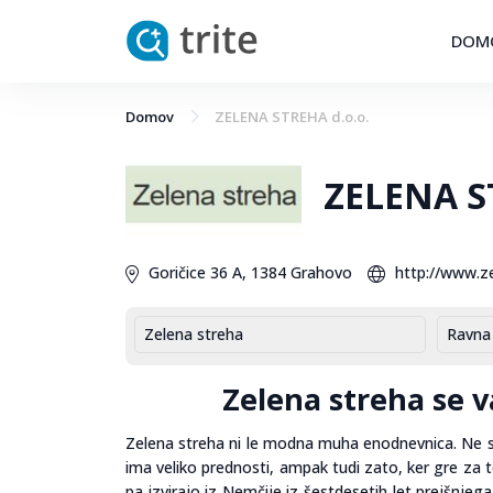
DOM
Domov
ZELENA STREHA d.o.o.
ZELENA S
Goričice 36 A, 1384 Grahovo
http://www.ze
Zelena streha
Ravna 
Zelena streha se 
Zelena streha ni le modna muha enodnevnica. Ne sam
ima veliko prednosti, ampak tudi zato, ker gre za t
pa izvirajo iz Nemčije iz šestdesetih let prejšnjega