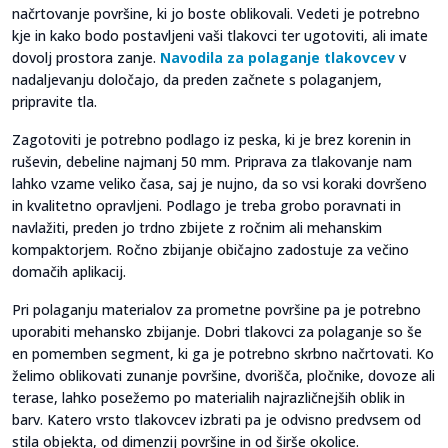
načrtovanje površine, ki jo boste oblikovali. Vedeti je potrebno
kje in kako bodo postavljeni vaši tlakovci ter ugotoviti, ali imate
dovolj prostora zanje.
Navodila za polaganje tlakovcev
v
nadaljevanju določajo, da preden začnete s polaganjem,
pripravite tla.
Zagotoviti je potrebno podlago iz peska, ki je brez korenin in
ruševin, debeline najmanj 50 mm. Priprava za tlakovanje nam
lahko vzame veliko časa, saj je nujno, da so vsi koraki dovršeno
in kvalitetno opravljeni. Podlago je treba grobo poravnati in
navlažiti, preden jo trdno zbijete z ročnim ali mehanskim
kompaktorjem. Ročno zbijanje običajno zadostuje za večino
domačih aplikacij.
Pri polaganju materialov za prometne površine pa je potrebno
uporabiti mehansko zbijanje. Dobri tlakovci za polaganje so še
en pomemben segment, ki ga je potrebno skrbno načrtovati. Ko
želimo oblikovati zunanje površine, dvorišča, pločnike, dovoze ali
terase, lahko posežemo po materialih najrazličnejših oblik in
barv. Katero vrsto tlakovcev izbrati pa je odvisno predvsem od
stila objekta, od dimenzij površine in od širše okolice.