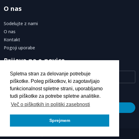
O nas
Sodelujte z nami
O nas
Kontakt
Pogoji uporabe
Prijava na e-novice
Spletna stran za delovanje potrebuje
piškotke. Poleg piškotkov, ki zagotavljajo
funkcionalnost spletne strani, uporabljamo
Strinjam se s
pogoji uporabe.
tudi piškotke za potrebe spletne analitike.
Več o piškotkih in politiki zasebnosti
Prijava
Sprejmem
© 2026
Novetik Studio d.o.o.