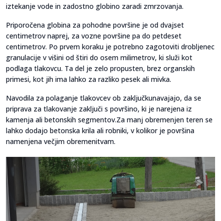
iztekanje vode in zadostno globino zaradi zmrzovanja.
Priporočena globina za pohodne površine je od dvajset
centimetrov naprej, za vozne površine pa do petdeset
centimetrov. Po prvem koraku je potrebno zagotoviti drobljenec
granulacije v višini od štiri do osem milimetrov, ki služi kot
podlaga tlakovcu. Ta del je zelo propusten, brez organskih
primesi, kot jih ima lahko za razliko pesek ali mivka.
Navodila za polaganje tlakovcev ob zaključkunavajajo, da se
priprava za tlakovanje zaključi s površino, ki je narejena iz
kamenja ali betonskih segmentov.Za manj obremenjen teren se
lahko dodajo betonska krila ali robniki, v kolikor je površina
namenjena večjim obremenitvam.