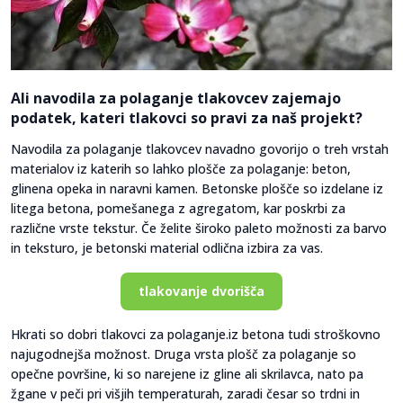
Ali navodila za polaganje tlakovcev zajemajo
podatek, kateri tlakovci so pravi za naš projekt?
Navodila za polaganje tlakovcev navadno govorijo o treh vrstah
materialov iz katerih so lahko plošče za polaganje: beton,
glinena opeka in naravni kamen. Betonske plošče so izdelane iz
litega betona, pomešanega z agregatom, kar poskrbi za
različne vrste tekstur. Če želite široko paleto možnosti za barvo
in teksturo, je betonski material odlična izbira za vas.
tlakovanje dvorišča
Hkrati so dobri tlakovci za polaganje.iz betona tudi stroškovno
najugodnejša možnost. Druga vrsta plošč za polaganje so
opečne površine, ki so narejene iz gline ali skrilavca, nato pa
žgane v peči pri višjih temperaturah, zaradi česar so trdni in