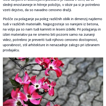
slednji enostavneje in hitreje položijo, v obzir pa si je potrebno
vzeti dejstvo, da so navadno cenovno dražji.
Plošče za polaganje pa poleg različnih oblik in dimenzij najdemo
tudi v različnih materialih. Najpogosteje so narejeni iz betona,
na voljo pa so nam tudi kamniti in leseni izdelki. Pri polaganju in
izbiri materialov pa ne smemo biti pozorni samo na zunanji
videz, potrebno je preveriti tudi njihovo cenovno dostopnost,
uporabnost, stil arhitekture in nenazadnje zalogo pri izbranem
prodajalcu.