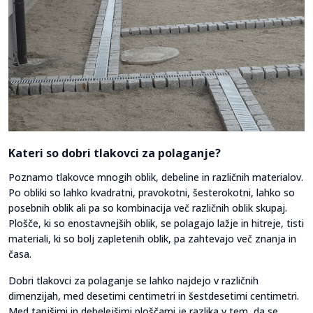
Kateri so dobri tlakovci za polaganje?
Poznamo tlakovce mnogih oblik, debeline in različnih materialov.
Po obliki so lahko kvadratni, pravokotni, šesterokotni, lahko so
posebnih oblik ali pa so kombinacija več različnih oblik skupaj.
Plošče, ki so enostavnejših oblik, se polagajo lažje in hitreje, tisti
materiali, ki so bolj zapletenih oblik, pa zahtevajo več znanja in
časa.
Dobri tlakovci za polaganje se lahko najdejo v različnih
dimenzijah, med desetimi centimetri in šestdesetimi centimetri.
Med tanjšimi in debelejšimi ploščami je razlika v tem, da se