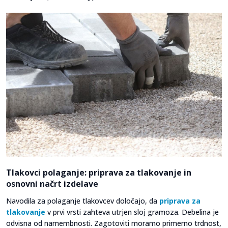
Tlakovci polaganje: priprava za tlakovanje in
osnovni načrt izdelave
Navodila za polaganje tlakovcev določajo, da
priprava za
tlakovanje
v prvi vrsti zahteva utrjen sloj gramoza. Debelina je
odvisna od namembnosti. Zagotoviti moramo primerno trdnost,