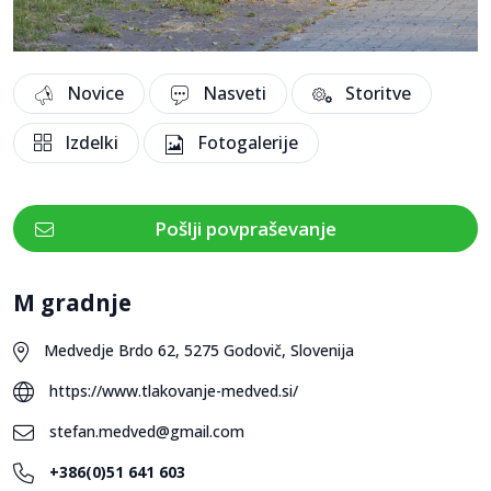
Novice
Nasveti
Storitve
Izdelki
Fotogalerije
Pošlji povpraševanje
M gradnje
Medvedje Brdo 62, 5275 Godovič, Slovenija
https://www.tlakovanje-medved.si/
stefan.medved@gmail.com
+386(0)51 641 603