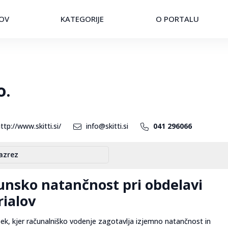
OV
KATEGORIJE
O PORTALU
o.
ttp://www.skitti.si/
info@skitti.si
041 296066
azrez
nsko natančnost pri obdelavi
rialov
k, kjer računalniško vodenje zagotavlja izjemno natančnost in