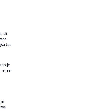
i ali
irane
jša čas
stno je
imer se
 in
itve