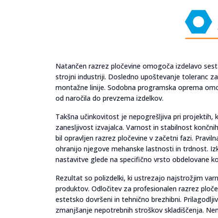
Natančen razrez pločevine omogoča izdelavo sestavn
strojni industriji. Dosledno upoštevanje toleranc zag
montažne linije. Sodobna programska oprema omogoč
od naročila do prevzema izdelkov.
Takšna učinkovitost je nepogrešljiva pri projektih
zanesljivost izvajalca. Varnost in stabilnost končni
bil opravljen razrez pločevine v začetni fazi. Pravi
ohranijo njegove mehanske lastnosti in trdnost. Izk
nastavitve glede na specifično vrsto obdelovane ko
Rezultat so polizdelki, ki ustrezajo najstrožjim v
produktov. Odločitev za profesionalen razrez ploče
estetsko dovršeni in tehnično brezhibni. Prilagodlji
zmanjšanje nepotrebnih stroškov skladiščenja. Nen