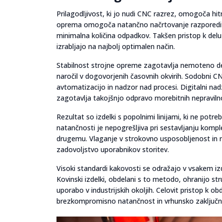
Prilagodljivost, ki jo nudi CNC razrez, omogoča hi
oprema omogoča natančno načrtovanje razporeditv
minimalna količina odpadkov. Takšen pristop k delu
izrabljajo na najbolj optimalen način.
Stabilnost strojne opreme zagotavlja nemoteno de
naročil v dogovorjenih časovnih okvirih. Sodobni CN
avtomatizacijo in nadzor nad procesi. Digitalni n
zagotavlja takojšnjo odpravo morebitnih nepravilno
Rezultat so izdelki s popolnimi linijami, ki ne pot
natančnosti je nepogrešljiva pri sestavljanju komple
drugemu. Vlaganje v strokovno usposobljenost in 
zadovoljstvo uporabnikov storitev.
Visoki standardi kakovosti se odražajo v vsakem iz
Kovinski izdelki, obdelani s to metodo, ohranijo st
uporabo v industrijskih okoljih. Celovit pristop k o
brezkompromisno natančnost in vrhunsko zaključn