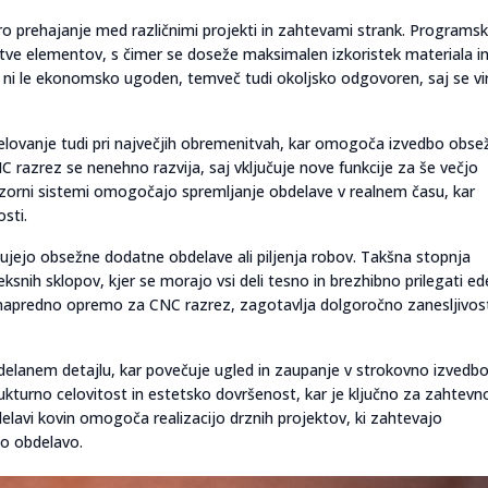
tro prehajanje med različnimi projekti in zahtevami strank. Programs
e elementov, s čimer se doseže maksimalen izkoristek materiala i
 ni le ekonomsko ugoden, temveč tudi okoljsko odgovoren, saj se vir
lovanje tudi pri največjih obremenitvah, kar omogoča izvedbo obse
C razrez se nenehno razvija, saj vključuje nove funkcije za še večjo
adzorni sistemi omogočajo spremljanje obdelave v realnem času, kar
sti.
rebujejo obsežne dodatne obdelave ali piljenja robov. Takšna stopnja
ksnih sklopov, kjer se morajo vsi deli tesno in brezhibno prilegati ed
napredno opremo za CNC razrez, zagotavlja dolgoročno zanesljivost
delanem detajlu, kar povečuje ugled in zaupanje v strokovno izvedbo
rukturno celovitost in estetsko dovršenost, kar je ključno za zahtevn
bdelavi kovin omogoča realizacijo drznih projektov, ki zahtevajo
o obdelavo.