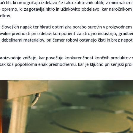
 načrtih, ki omogočajo izdelavo še tako zahtevnih oblik, z minimalnimi
o opremo, ki zagotavlja hitro in učinkovito obdelavo, kar naročnikom
elkov.
loveških napak ter hkrati optimizira porabo surovin v proizvodnem
evilne prednosti pri izdelavi komponent za strojno industrijo, gradbe
 debelinami materialov, pri čemer robovi ostanejo čisti in brez nepot
i proizvodnje znižajo, kar povečuje konkurenčnost končnih produktov 
ak kos popolnoma enak predhodnemu, kar je ključno pri serijski proi