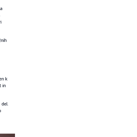
ka
n
i
žnih
en k
 in
 del.
o