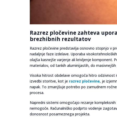
Razrez pločevine zahteva upor
brezhibnih rezultatov
Razrez pločevine predstavlja osnovno stopnjo v pro
nadaljnje faze izdelave. Uporaba visokotehnoloških
olajša kasnejše varjenje ali krivljenje komponent.
materialov, od tankih aluminijastih, do masivnejših 
Visoka hitrost obdelave omogoča hitro odzivnost n
izvedbi storitve, kot je
razrez pločevine
, je izje
napak. To zmanjšuje potrebo po zamudnem ročnem 
procesa.
Napredni sistemi omogočajo rezanje kompleksnih geom
nemogoče. Računalniško podprto vodenje zagotavlj
donosnost posameznega projekta.