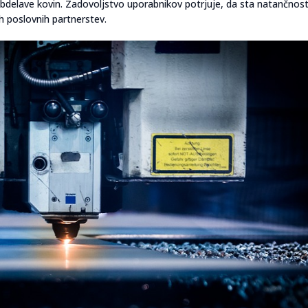
bdelave kovin. Zadovoljstvo uporabnikov potrjuje, da sta natančnost
ih poslovnih partnerstev.