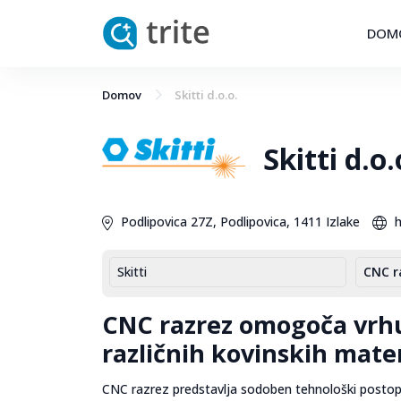
DOM
Domov
Skitti d.o.o.
Skitti d.o.
Podlipovica 27Z, Podlipovica, 1411 Izlake
h
Skitti
CNC r
CNC razrez omogoča vrhu
različnih kovinskih mate
CNC razrez predstavlja sodoben tehnološki postope