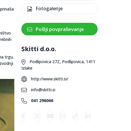
Fotogalerije
 prinaša
Pošlji povpraševanje
ništvo
rebnih
Skitti d.o.o.
na trgu.
Podlipovica 27Z, Podlipovica, 1411
zvodnji
Izlake
http://www.skitti.si/
info@skitti.si
041 296066