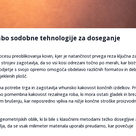
abo sodobne tehnologije za doseganje
cesu preoblikovanja kovin, kjer je natančnost prvega reza ključna z
 strojev zagotavlja, da so vsi kosi odrezani točno po merah, kar bis
 Podjetje s svojo opremo omogoča obdelavo različnih formatov in deb
jeklenih plošč.
a potrebe trga in zagotavlja vrhunsko kakovost končnih izdelkov. Pr
mno pomembna kakovost rezalnega roba, ki mora ostati gladek in bre
brušenju, kar neposredno vpliva na nižje končne stroške proizvod
etrijskih oblik, ki bi bile s klasičnimi metodami težko dosegljive a
a, da se vsak milimeter materiala uporabi preudarno, kar povečuje