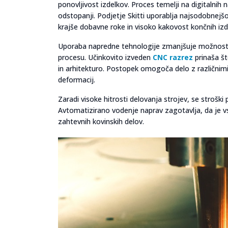
ponovljivost izdelkov. Proces temelji na digitalnih
odstopanji. Podjetje Skitti uporablja najsodobnejš
krajše dobavne roke in visoko kakovost končnih izd
Uporaba napredne tehnologije zmanjšuje možnost č
procesu. Učinkovito izveden
CNC razrez
prinaša št
in arhitekturo. Postopek omogoča delo z različnimi
deformacij.
Zaradi visoke hitrosti delovanja strojev, se strošk
Avtomatizirano vodenje naprav zagotavlja, da je vs
zahtevnih kovinskih delov.