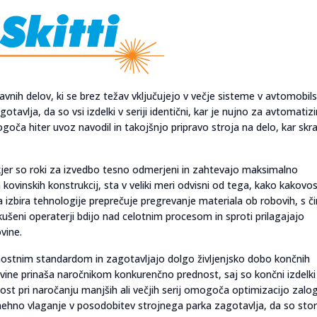
ih delov, ki se brez težav vključujejo v večje sisteme v avtomobilsk
otavlja, da so vsi izdelki v seriji identični, kar je nujno za avtomatiz
a hiter uvoz navodil in takojšnjo pripravo stroja na delo, kar skra
, kjer so roki za izvedbo tesno odmerjeni in zahtevajo maksimalno
h kovinskih konstrukcij, sta v veliki meri odvisni od tega, kako kakovo
lna izbira tehnologije preprečuje pregrevanje materiala ob robovih, s č
ušeni operaterji bdijo nad celotnim procesom in sproti prilagajajo
vine.
arnostnim standardom in zagotavljajo dolgo življenjsko dobo končnih
vine prinaša naročnikom konkurenčno prednost, saj so končni izdelki
vost pri naročanju manjših ali večjih serij omogoča optimizacijo zalog
ehno vlaganje v posodobitev strojnega parka zagotavlja, da so stor