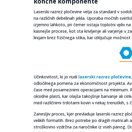
končne komponente
Laserski razrez pločevine velja za standard v sodobn
na različnih debelinah jekla. Uporaba močnih svetlo
izjemno lahkoto, pri čemer ostaja toplotni vpliv na 
kasnejše procese, kot sta krivljenje ali varjenje v
linijam brez fizičnega stika, kar izključuje možnost
Učinkovitost, ki jo nudi
laserski razrez pločevine
odločilnega pomena za ekonomičnost projekta. Avto
čase med posameznimi operacijami na minimum. Reza
oksidne plasti, kar olajša takojšnje barvanje ali cin
med različnimi trdotami kovin v nekaj trenutkih, s
Zanesljiv proces, kjer prevladuje laserski razrez plo
velikih formatih. Brez potrebe po dragih matricah al
stroškovno vzdržna za naročnike iz vseh panog. Di