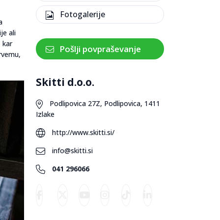
Fotogalerije
a
e ali
, kar
Pošlji povpraševanje
prvemu,
Skitti d.o.o.
Podlipovica 27Z, Podlipovica, 1411
Izlake
http://www.skitti.si/
info@skitti.si
041 296066