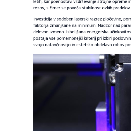
letih, kar poenostavi vzdrževanje strojne opreme 
rezov, s čimer se poveča stabilnost ozkih predelov
Investicija v sodoben laserski razrez pločevine, pom
faktorja zmanjšane na minimum. Nadzor nad parame
delovno izmeno. Izboljšana energetska učinkovitost
postaja vse pomembnejši kriterij pri izbiri poslovni
svojo natančnostjo in estetsko obdelavo robov posta