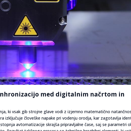
nhronizacijo med digitalnim načrtom in
nja, ki vsak gib strojne glave vodi z izjemno matematično natančnos
a izključuje človeške napake pri vodenju orodja, kar zagotavlja iden
 stopnja avtomatizacije skrajša pripravljalne čase, saj se parametri 
oto. Rezultat takšnega procesa so tehnično brezhibni elementi, ki us