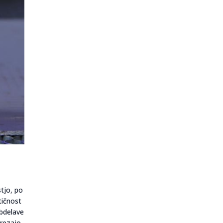
tjo, po
tičnost
obdelave
trezajo