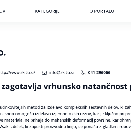
OV
KATEGORIJE
O PORTALU
o.
ttp://www.skitti.si/
info@skitti.si
041 296066
a zagotavlja vrhunsko natančnost 
jučinkovitejših metod za izdelavo kompleksnih sestavnih delov, ki za
i snop omogoča izdelavo izjemno ozkih rezov, kar je ključno pri pro
e materiala, ne prihaja do mehanskih deformacij površine, kar ohran
ak izdelek, ki zapusti proizvodno linijo, se ponaša z gladkimi robovi,