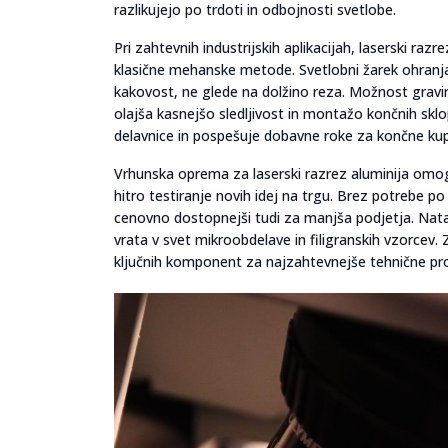
razlikujejo po trdoti in odbojnosti svetlobe.
Pri zahtevnih industrijskih aplikacijah, laserski raz
klasične mehanske metode. Svetlobni žarek ohranja
kakovost, ne glede na dolžino reza. Možnost gravi
olajša kasnejšo sledljivost in montažo končnih sk
delavnice in pospešuje dobavne roke za končne ku
Vrhunska oprema za laserski razrez aluminija omo
hitro testiranje novih idej na trgu. Brez potrebe p
cenovno dostopnejši tudi za manjša podjetja. Natan
vrata v svet mikroobdelave in filigranskih vzorcev.
ključnih komponent za najzahtevnejše tehnične pro