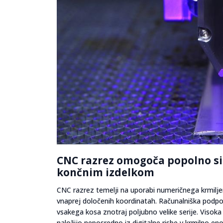
CNC razrez omogoča popolno si
končnim izdelkom
CNC razrez temelji na uporabi numeričnega krmilje
vnaprej določenih koordinatah. Računalniška podpor
vsakega kosa znotraj poljubno velike serije. Visoka
naložijo neposredno iz digitalne risbe v krmilno en