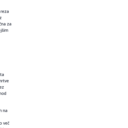
 reza
z
učna za
ejšim
nta
mrtve
rez
ehod
ih na
o več