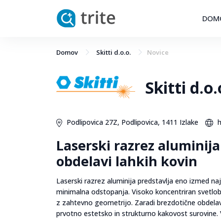
DOM
Domov
Skitti d.o.o.
Novice
Skitti d.o.
Podlipovica 27Z, Podlipovica, 1411 Izlake
h
Laserski razrez aluminij
obdelavi lahkih kovin
Laserski razrez aluminija predstavlja eno izmed na
minimalna odstopanja. Visoko koncentriran svetlobn
z zahtevno geometrijo. Zaradi brezdotične obdelav
prvotno estetsko in strukturno kakovost surovine. Vs