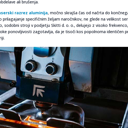
bdelave ali brušenja.
aserski razrez aluminija
, močno skrajša čas od načrta do končneg
prilagajanje specifičnim željam naročnikov, ne glede na velikost serij
, sodobni stroji v podjetju Skitti d. o. o., delujejo z visoko frekvenco
oke ponovljivosti zagotavlja, da je tisoči kos popolnoma identičen 
ji.