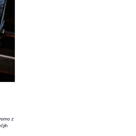
vorno z
čjih