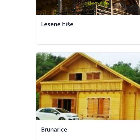
Lesene hiše
Vrtne hiše
Brunarice