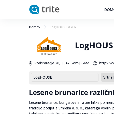
DOM
Domov
LogHOUSE d.o.o.
LogHOUSE
Podsmrečje 20, 3342 Gornji Grad
http://w
LogHOUSE
Vrtna 
Lesene brunarice različn
Lesene brunarice, bungalove in vrtne hiške po meri
tradicijo podjetja Smreka d. o. o., katerega vodilni
izdelane iz najkakovostnejšega smrekovega lesa in 