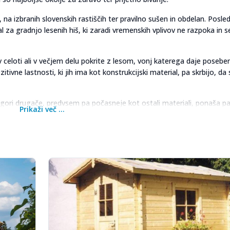
na izbranih slovenskih rastiščih ter pravilno sušen in obdelan. Posled
l za gradnjo lesenih hiš, ki zaradi vremenskih vplivov ne razpoka in se
 celoti ali v večjem delu pokrite z lesom, vonj katerega daje posebe
tivne lastnosti, ki jih ima kot konstrukcijski material, pa skrbijo, da
 gori drugače, predvsem pa počasneje kot ostali materiali, ponaša pa
Prikaži več ...
ilnosti in načina gradnje, deluje skupaj s tresenjem tal, zato ne pride
Bungalovi