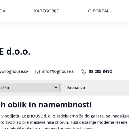
OV
KATEGORIJE
O PORTALU
 d.o.o.
ww.loghouse.si/
info@loghouse.si
08 205 8492
hiška
Brunarica
ih oblik in namembnosti
, v podjetju LogHOUSE d. o. o. izdelujemo že dolga leta, saj nadalju
 proizvodi so bile masivne hiše iz brun. Tudi današnje moderne lesene
so najboljše okolje za zdravo ter prijetno bivanje.