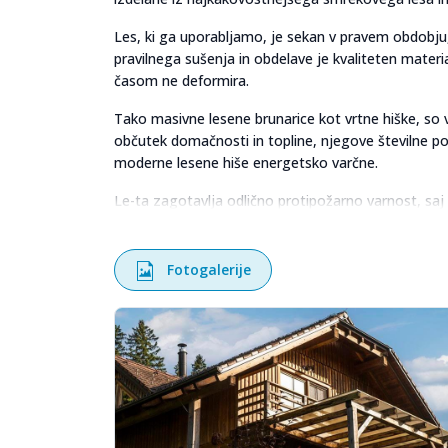
Les, ki ga uporabljamo, je sekan v pravem obdobju, 
pravilnega sušenja in obdelave je kvaliteten materia
časom ne deformira.
Tako masivne lesene brunarice kot vrtne hiške, so v
občutek domačnosti in topline, njegove številne pozi
moderne lesene hiše energetsko varčne.
Le-ta zagotavlja odlično protipožarno varnost, saj
z visoko protipotresno zaščito. Zaradi svoje fleksib
poškodb konstrukcije in ostalih delov objektov.
Fotogalerije
Lesene hiše ali brunarice