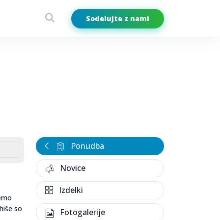
Sodelujte z nami
Ponudba
Novice
Izdelki
jemo
 hiše so
Fotogalerije