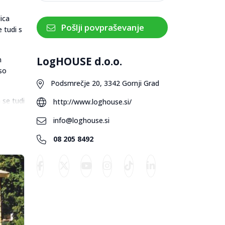
ica
Pošlji povpraševanje
 tudi s
LogHOUSE d.o.o.
n
 so
Podsmrečje 20, 3342 Gornji Grad
 se tudi
http://www.loghouse.si/
 do
info@loghouse.si
08 205 8492