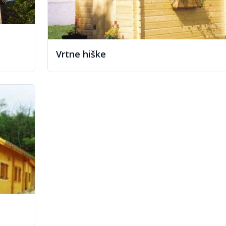
Vrtne hiške
Lesene mobilne hiše