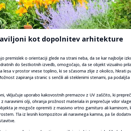
paviljoni kot dopolnitev arhitekture
o premislek o orientaciji glede na strani neba, da se kar najbolje izko
vadratnih do šestkotnih izvedb, omogočajo, da se objekt vizualno pril
 lesa v prostor vnese toplino, ki se sčasoma zlije z okolico, hkrati p
ožnost zapiranja stranic s senčili ali steklenimi stenami, pa podaljša
ljoni, vključuje uporabo kakovostnih premazov z UV zaščito, ki prepre
 z naravnimi olji, ohranja prožnost materiala in preprečuje vdor vlage
objekta je mogoče opremiti z masivno vrtno garnituro ali kaminom, 
 prostem. Tla iz lesnih kompozitov ali naravnega kamna, pa še dodatn
tavitve.