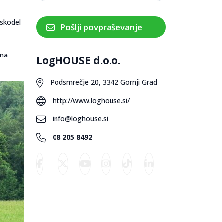
 skodel
Pošlji povpraševanje
ona
LogHOUSE d.o.o.
Podsmrečje 20, 3342 Gornji Grad
http://www.loghouse.si/
info@loghouse.si
08 205 8492