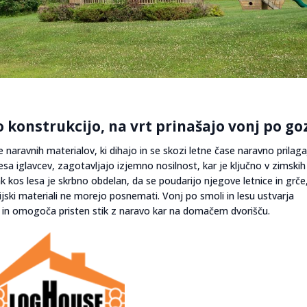
o konstrukcijo, na vrt prinašajo vonj po g
 naravnih materialov, ki dihajo in se skozi letne čase naravno prilaga
lesa iglavcev, zagotavljajo izjemno nosilnost, kar je ključno v zimskih
 kos lesa je skrbno obdelan, da se poudarijo njegove letnice in grče,
jski materiali ne morejo posnemati. Vonj po smoli in lesu ustvarja
e in omogoča pristen stik z naravo kar na domačem dvorišču.