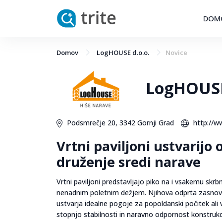
DOM
Domov
LogHOUSE d.o.o.
Novice
LogHOUSE
Podsmrečje 20, 3342 Gornji Grad
http://w
Vrtni paviljoni ustvarijo 
druženje sredi narave
Vrtni paviljoni predstavljajo piko na i vsakemu skr
nenadnim poletnim dežjem. Njihova odprta zasnova
ustvarja idealne pogoje za popoldanski počitek ali 
stopnjo stabilnosti in naravno odpornost konstrukci