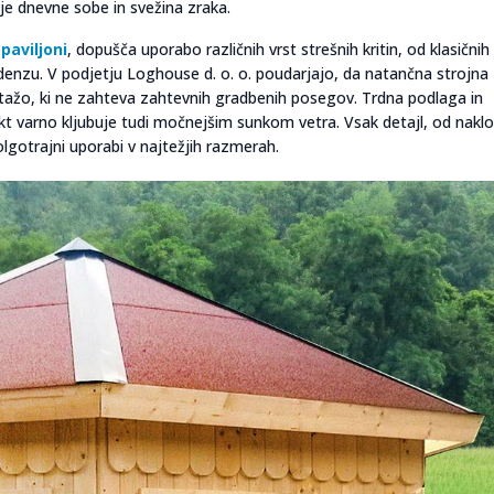
bje dnevne sobe in svežina zraka.
 paviljoni
, dopušča uporabo različnih vrst strešnih kritin, od klasičnih
ndenzu. V podjetju Loghouse d. o. o. poudarjajo, da natančna strojna
žo, ki ne zahteva zahtevnih gradbenih posegov. Trdna podlaga in
ekt varno kljubuje tudi močnejšim sunkom vetra. Vsak detajl, od nakl
olgotrajni uporabi v najtežjih razmerah.