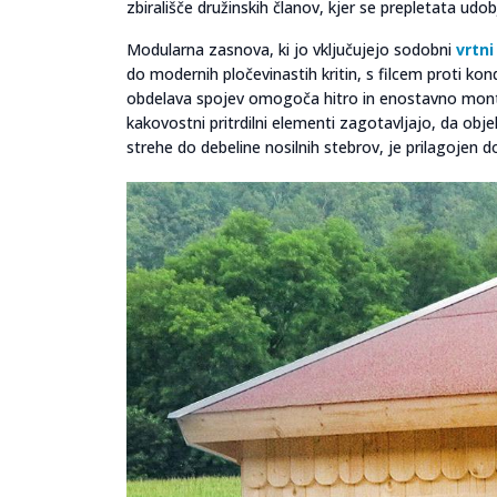
zbirališče družinskih članov, kjer se prepletata udo
Modularna zasnova, ki jo vključujejo sodobni
vrtni
do modernih pločevinastih kritin, s filcem proti ko
obdelava spojev omogoča hitro in enostavno monta
kakovostni pritrdilni elementi zagotavljajo, da obj
strehe do debeline nosilnih stebrov, je prilagojen d