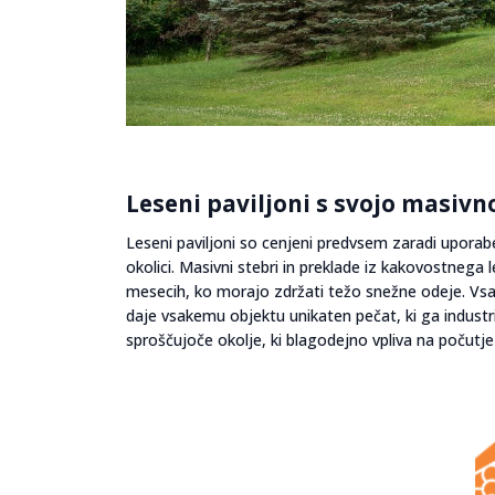
Leseni paviljoni s svojo masivn
Leseni paviljoni so cenjeni predvsem zaradi uporabe
okolici. Masivni stebri in preklade iz kakovostnega 
mesecih, ko morajo zdržati težo snežne odeje. Vsak
daje vsakemu objektu unikaten pečat, ki ga industri
sproščujoče okolje, ki blagodejno vpliva na počutj