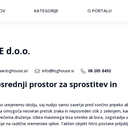
OV
KATEGORIJE
O PORTALU
 d.o.o.
ww.loghouse.si/
info@loghouse.si
08 205 8492
osrednji prostor za sprostitev in
bno urejenemu okolju, saj nudijo varno zavetje pred sončno pripeko al
 omogoča neoviran pretok zraka in neposreden stik z zelenjem, ka
večerna druženja. Izbira masivnega lesa smreke ali bora, zagotavlja 
je na različne vremenske vplive. Takšen objekt hitro postane priljubl