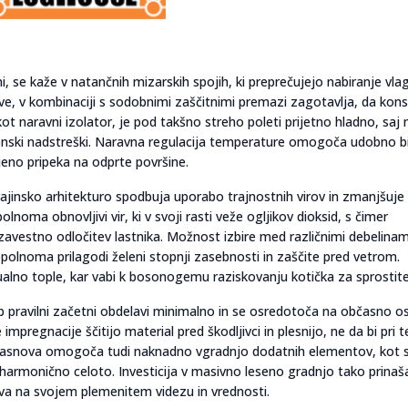
i, se kaže v natančnih mizarskih spojih, ki preprečujejo nabiranje vla
ave, v kombinaciji s sodobnimi zaščitnimi premazi zagotavlja, da kons
kot naravni izolator, je pod takšno streho poleti prijetno hladno, saj 
etonski nadstreški. Naravna regulacija temperature omogoča udobno b
jeno pripeka na odprte površine.
krajinsko arhitekturo spodbuja uporabo trajnostnih virov in zmanjšuje
oma obnovljivi vir, ki v svoji rasti veže ogljikov dioksid, s čimer
avestno odločitev lastnika. Možnost izbire med različnimi debelinam
polnoma prilagodi želeni stopnji zasebnosti in zaščite pred vetrom.
zualno tople, kar vabi k bosonogemu raziskovanju kotička za sprostite
 ob pravilni začetni obdelavi minimalno in se osredotoča na občasno o
mpregnacije ščitijo material pred škodljivci in plesnijo, ne da bi pri 
a zasnova omogoča tudi naknadno vgradnjo dodatnih elementov, kot 
o v harmonično celoto. Investicija v masivno leseno gradnjo tako prinaš
biva na svojem plemenitem videzu in vrednosti.