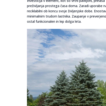
Investicija v element, kot so vrtni paviljoni, prina
preživljanja prostega časa doma. Zaradi uporabe n
reciklabilni ob koncu svoje življenjske dobe. Enos
minimalnim trudom lastnika. Zaupanje v preverjeno 
ostal funkcionalen in lep dolga leta.