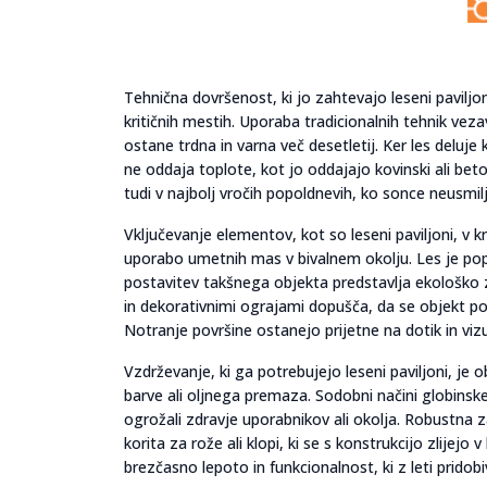
Tehnična dovršenost, ki jo zahtevajo leseni paviljon
kritičnih mestih. Uporaba tradicionalnih tehnik vez
ostane trdna in varna več desetletij. Ker les deluje 
ne oddaja toplote, kot jo oddajajo kovinski ali b
tudi v najbolj vročih popoldnevih, ko sonce neusmil
Vključevanje elementov, kot so leseni paviljoni, v 
uporabo umetnih mas v bivalnem okolju. Les je popoln
postavitev takšnega objekta predstavlja ekološko z
in dekorativnimi ograjami dopušča, da se objekt po
Notranje površine ostanejo prijetne na dotik in vi
Vzdrževanje, ki ga potrebujejo leseni paviljoni, je
barve ali oljnega premaza. Sodobni načini globinske i
ogrožali zdravje uporabnikov ali okolja. Robustn
korita za rože ali klopi, ki se s konstrukcijo zlijej
brezčasno lepoto in funkcionalnost, ki z leti prido