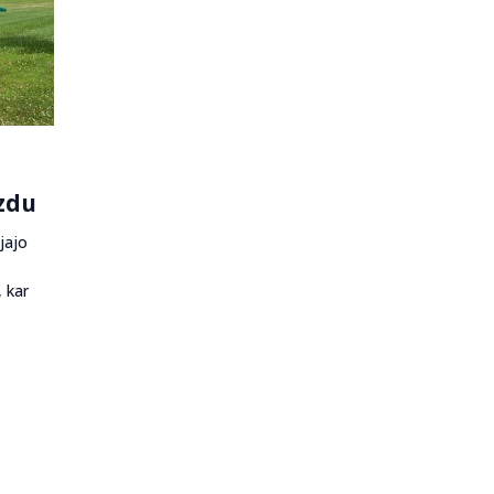
ozdu
jajo
 kar