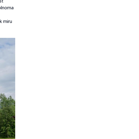
st
polnoma
k miru