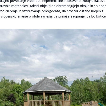
ša trajno povečanje vrednosti nepremičnine in bistveno izboljša kakovo
aravnih materialov, takšni objekti ne obremenjujejo okolja in so po
tavno čiščenje in vzdrževanje omogočata, da prostor ostane urejen z
slovensko znanje o obdelavi lesa, pa prinaša zaupanje, da bo kotiče