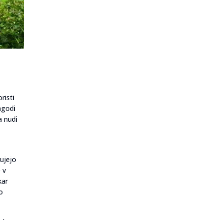
risti
agodi
a nudi
čujejo
 v
kar
o