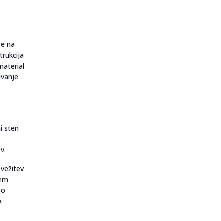
ge na
trukcija
material
ivanje
i sten
v.
svežitev
tem
so
a