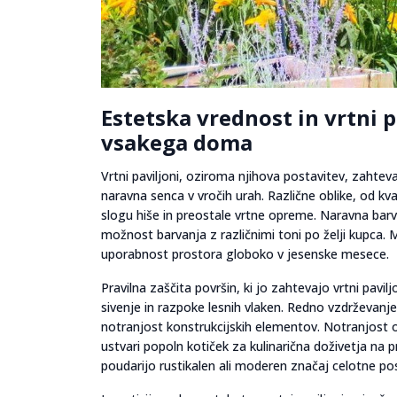
Estetska vrednost in vrtni 
vsakega doma
Vrtni paviljoni, oziroma njihova postavitev, zahtevaj
naravna senca v vročih urah. Različne oblike, od k
slogu hiše in preostale vrtne opreme. Naravna barva
možnost barvanja z različnimi toni po želji kupca. M
uporabnost prostora globoko v jesenske mesece.
Pravilna zaščita površin, ki jo zahtevajo vrtni pavi
sivenje in razpoke lesnih vlaken. Redno vzdrževanje
notranjost konstrukcijskih elementov. Notranjost 
ustvari popoln kotiček za kulinarična doživetja na
poudarijo rustikalen ali moderen značaj celotne pos