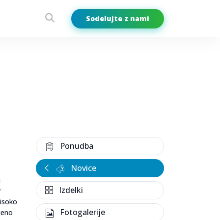
Sodelujte z nami
Ponudba
Novice
i
Izdelki
r
visoko
Fotogalerije
jeno