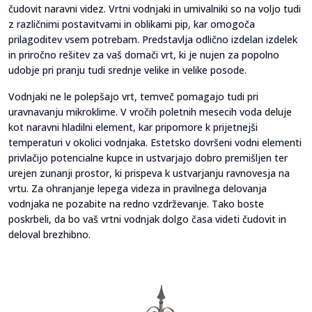
čudovit naravni videz. Vrtni vodnjaki in umivalniki so na voljo tudi
z različnimi postavitvami in oblikami pip, kar omogoča
prilagoditev vsem potrebam. Predstavlja odlično izdelan izdelek
in priročno rešitev za vaš domači vrt, ki je nujen za popolno
udobje pri pranju tudi srednje velike in velike posode.
Vodnjaki ne le polepšajo vrt, temveč pomagajo tudi pri
uravnavanju mikroklime. V vročih poletnih mesecih voda deluje
kot naravni hladilni element, kar pripomore k prijetnejši
temperaturi v okolici vodnjaka. Estetsko dovršeni vodni elementi
privlačijo potencialne kupce in ustvarjajo dobro premišljen ter
urejen zunanji prostor, ki prispeva k ustvarjanju ravnovesja na
vrtu. Za ohranjanje lepega videza in pravilnega delovanja
vodnjaka ne pozabite na redno vzdrževanje. Tako boste
poskrbeli, da bo vaš vrtni vodnjak dolgo časa videti čudovit in
deloval brezhibno.