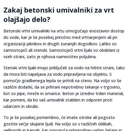
Zakaj betonski umivalniki za vrt
olajšajo delo?
Betonski vrtni umivalniki na vrtu omogočajo enostaven dostop
do vode, kar je še posebej priročno med vrtnarjenjem ali pri
organizaciji piknikov in drugih zunanjih dogodkov. Lahko so
samostoječi ali stenski. Samostoječi vrtni lijaki so obdelani iz
vseh strani, zato je njihova namestitev poljubna.
Stenski vrtni lijaki imajo priključek za vodo na hrbtni strani, tako
da mora biti napeljava za vodo pripravljena na objektu. S
pomočjo gradbenega lepila se pritrdi na steno. Na voljo so še
različni dodatki, da se prihrani nepotrebno tekanje v trgovino,
kot so pipe, mreže in omarice. Beton je izredno trden material,
kar pomeni, da bo vaš umivalnik stabilen in odporen proti
udarcem in obrabi.
To je še posebej pomembno, če imate otroke ali pogosto
gostite večje skupine ljudi. Na voljo so v različnih oblikah,
velikostih in barvah, kar omogoča prilagoditev vašim željam in