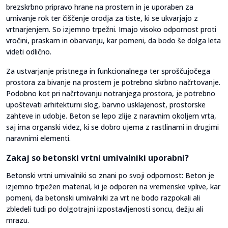
brezskrbno pripravo hrane na prostem in je uporaben za
umivanje rok ter čiščenje orodja za tiste, ki se ukvarjajo z
vrtnarjenjem. So izjemno trpežni. Imajo visoko odpornost proti
vročini, praskam in obarvanju, kar pomeni, da bodo še dolga leta
videti odlično.
Za ustvarjanje pristnega in funkcionalnega ter sproščujočega
prostora za bivanje na prostem je potrebno skrbno načrtovanje.
Podobno kot pri načrtovanju notranjega prostora, je potrebno
upoštevati arhitekturni slog, barvno usklajenost, prostorske
zahteve in udobje. Beton se lepo zlije z naravnim okoljem vrta,
saj ima organski videz, ki se dobro ujema z rastlinami in drugimi
naravnimi elementi.
Zakaj so betonski vrtni umivalniki uporabni?
Betonski vrtni umivalniki so znani po svoji odpornost: Beton je
izjemno trpežen material, ki je odporen na vremenske vplive, kar
pomeni, da betonski umivalniki za vrt ne bodo razpokali ali
zbledeli tudi po dolgotrajni izpostavljenosti soncu, dežju ali
mrazu.