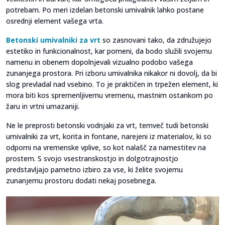
potrebam. Po meri izdelan betonski umivalnik lahko postane
osrednji element vašega vrta.
Betonski umivalniki za vrt
so zasnovani tako, da združujejo
estetiko in funkcionalnost, kar pomeni, da bodo služili svojemu
namenu in obenem dopolnjevali vizualno podobo vašega
zunanjega prostora. Pri izboru umivalnika nikakor ni dovolj, da bi
slog prevladal nad vsebino. To je praktičen in trpežen element, ki
mora biti kos spremenljivemu vremenu, mastnim ostankom po
žaru in vrtni umazaniji.
Ne le preprosti betonski vodnjaki za vrt, temveč tudi betonski
umivalniki za vrt, korita in fontane, narejeni iz materialov, ki so
odporni na vremenske vplive, so kot nalašč za namestitev na
prostem. S svojo vsestranskostjo in dolgotrajnostjo
predstavljajo pametno izbiro za vse, ki želite svojemu
zunanjemu prostoru dodati nekaj posebnega.