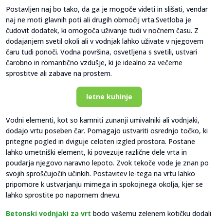
Postavljen naj bo tako, da ga je mogoče videti in slišati, vendar
naj ne moti glavnih poti ali drugih območij vrta.Svetloba je
čudovit dodatek, ki omogoča uživanje tudi v nočnem času. Z
dodajanjem svetil okoli ali v vodnjak lahko uživate v njegovem
čaru tudi ponoči. Vodna površina, osvetljena s svetili, ustvari
čarobno in romantično vzdušje, ki je idealno za večerne
sprostitve ali zabave na prostem.
letne kuhinje
Vodni elementi, kot so kamniti zunanji umivalniki ali vodnjaki,
dodajo vrtu poseben čar. Pomagajo ustvariti osrednjo točko, ki
pritegne pogled in dviguje celoten izgled prostora. Postane
lahko umetniški element, ki povezuje različne dele vrta in
poudarja njegovo naravno lepoto. Zvok tekoče vode je znan po
svojih sproščujočih učinkih. Postavitev le-tega na vrtu lahko
pripomore k ustvarjanju mirnega in spokojnega okolja, kjer se
lahko sprostite po napornem dnevu.
Betonski vodnjaki za vrt
bodo vašemu zelenem kotičku dodali