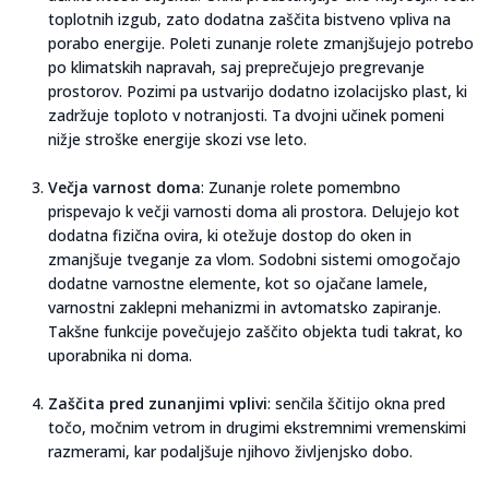
toplotnih izgub, zato dodatna zaščita bistveno vpliva na
porabo energije. Poleti zunanje rolete zmanjšujejo potrebo
po klimatskih napravah, saj preprečujejo pregrevanje
prostorov. Pozimi pa ustvarijo dodatno izolacijsko plast, ki
zadržuje toploto v notranjosti. Ta dvojni učinek pomeni
nižje stroške energije skozi vse leto.
Večja varnost doma
: Zunanje rolete pomembno
prispevajo k večji varnosti doma ali prostora. Delujejo kot
dodatna fizična ovira, ki otežuje dostop do oken in
zmanjšuje tveganje za vlom. Sodobni sistemi omogočajo
dodatne varnostne elemente, kot so ojačane lamele,
varnostni zaklepni mehanizmi in avtomatsko zapiranje.
Takšne funkcije povečujejo zaščito objekta tudi takrat, ko
uporabnika ni doma.
Zaščita pred zunanjimi vplivi
: senčila ščitijo okna pred
točo, močnim vetrom in drugimi ekstremnimi vremenskimi
razmerami, kar podaljšuje njihovo življenjsko dobo.