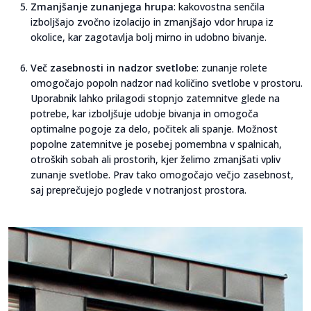
Zmanjšanje zunanjega hrupa
: kakovostna senčila
izboljšajo zvočno izolacijo in zmanjšajo vdor hrupa iz
okolice, kar zagotavlja bolj mirno in udobno bivanje.
Več zasebnosti in nadzor svetlobe
: zunanje rolete
omogočajo popoln nadzor nad količino svetlobe v prostoru.
Uporabnik lahko prilagodi stopnjo zatemnitve glede na
potrebe, kar izboljšuje udobje bivanja in omogoča
optimalne pogoje za delo, počitek ali spanje. Možnost
popolne zatemnitve je posebej pomembna v spalnicah,
otroških sobah ali prostorih, kjer želimo zmanjšati vpliv
zunanje svetlobe. Prav tako omogočajo večjo zasebnost,
saj preprečujejo poglede v notranjost prostora.