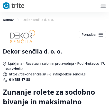
Domov
Dekor senčila d. o. o.
Ponudba
Dekor senčila d. o. o.
Ljubljana - Razstavni salon in proizvodnja - Pod Hruševco 17,
1360 Vrhnika
https://dekor-sencila.si/
info@dekor-sencila.si
01/755 47 88
Zunanje rolete za sodobno
bivanje in maksimalno