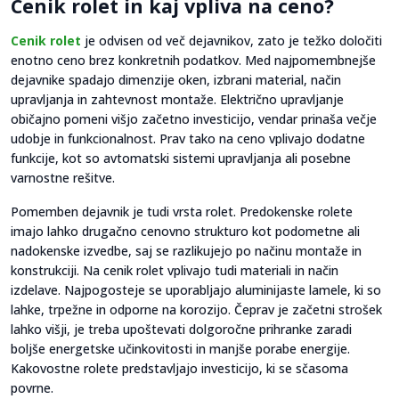
Cenik rolet in kaj vpliva na ceno?
Cenik rolet
je odvisen od več dejavnikov, zato je težko določiti
enotno ceno brez konkretnih podatkov. Med najpomembnejše
dejavnike spadajo dimenzije oken, izbrani material, način
upravljanja in zahtevnost montaže. Električno upravljanje
običajno pomeni višjo začetno investicijo, vendar prinaša večje
udobje in funkcionalnost. Prav tako na ceno vplivajo dodatne
funkcije, kot so avtomatski sistemi upravljanja ali posebne
varnostne rešitve.
Pomemben dejavnik je tudi vrsta rolet. Predokenske rolete
imajo lahko drugačno cenovno strukturo kot podometne ali
nadokenske izvedbe, saj se razlikujejo po načinu montaže in
konstrukciji. Na cenik rolet vplivajo tudi materiali in način
izdelave. Najpogosteje se uporabljajo aluminijaste lamele, ki so
lahke, trpežne in odporne na korozijo. Čeprav je začetni strošek
lahko višji, je treba upoštevati dolgoročne prihranke zaradi
boljše energetske učinkovitosti in manjše porabe energije.
Kakovostne rolete predstavljajo investicijo, ki se sčasoma
povrne.