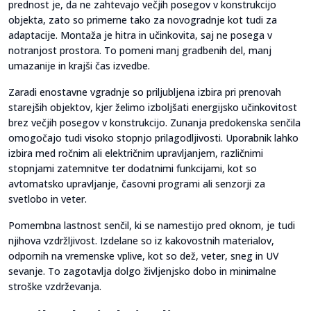
prednost je, da ne zahtevajo večjih posegov v konstrukcijo
objekta, zato so primerne tako za novogradnje kot tudi za
adaptacije. Montaža je hitra in učinkovita, saj ne posega v
notranjost prostora. To pomeni manj gradbenih del, manj
umazanije in krajši čas izvedbe.
Zaradi enostavne vgradnje so priljubljena izbira pri prenovah
starejših objektov, kjer želimo izboljšati energijsko učinkovitost
brez večjih posegov v konstrukcijo. Zunanja predokenska senčila
omogočajo tudi visoko stopnjo prilagodljivosti. Uporabnik lahko
izbira med ročnim ali električnim upravljanjem, različnimi
stopnjami zatemnitve ter dodatnimi funkcijami, kot so
avtomatsko upravljanje, časovni programi ali senzorji za
svetlobo in veter.
Pomembna lastnost senčil, ki se namestijo pred oknom, je tudi
njihova vzdržljivost. Izdelane so iz kakovostnih materialov,
odpornih na vremenske vplive, kot so dež, veter, sneg in UV
sevanje. To zagotavlja dolgo življenjsko dobo in minimalne
stroške vzdrževanja.