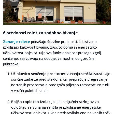
6 prednosti rolet za sodobno bivanje
Zunanje rolete
prinašajo številne prednosti, ki bistveno
izboljšajo kakovost bivanja, zaščito doma in energetsko
učinkovitost objekta. Njihova funkcionalnost presega zgolj
senčenje, saj vplivajo na udobje, varnost in dolgoročne
prihranke.
Učinkovito senčenje prostorov
: zunanja senčila zaustavijo
sončne žarke že pred steklom, kar preprečuje pregrevanje
notranjih prostorov in omogoča prijetno temperaturo tudi
v vročih poletnih dneh.
Boljša toplotna izolacija
: eden ključnih razlogov za
odločitev za zunanja senčila je izboljšanje energetske
učinkovitosti objekta. Okna predstavljajo eno največjih točk