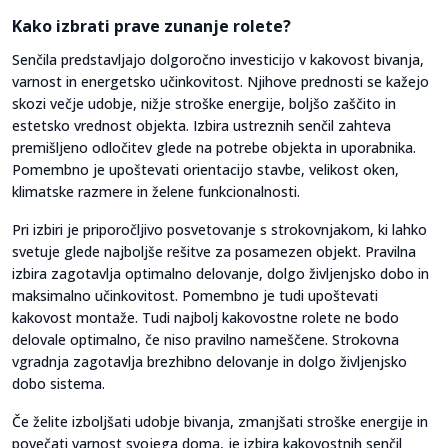
Kako izbrati prave zunanje rolete?
Senčila predstavljajo dolgoročno investicijo v kakovost bivanja,
varnost in energetsko učinkovitost. Njihove prednosti se kažejo
skozi večje udobje, nižje stroške energije, boljšo zaščito in
estetsko vrednost objekta. Izbira ustreznih senčil zahteva
premišljeno odločitev glede na potrebe objekta in uporabnika.
Pomembno je upoštevati orientacijo stavbe, velikost oken,
klimatske razmere in želene funkcionalnosti.
Pri izbiri je priporočljivo posvetovanje s strokovnjakom, ki lahko
svetuje glede najboljše rešitve za posamezen objekt. Pravilna
izbira zagotavlja optimalno delovanje, dolgo življenjsko dobo in
maksimalno učinkovitost. Pomembno je tudi upoštevati
kakovost montaže. Tudi najbolj kakovostne rolete ne bodo
delovale optimalno, če niso pravilno nameščene. Strokovna
vgradnja zagotavlja brezhibno delovanje in dolgo življenjsko
dobo sistema.
Če želite izboljšati udobje bivanja, zmanjšati stroške energije in
povečati varnost svojega doma, je izbira kakovostnih senčil