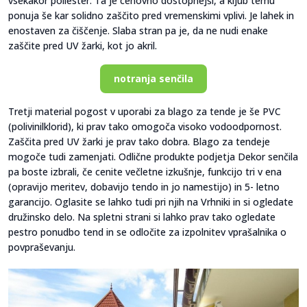
vsekakor poliester. Ta je cenovno dostopnejši, a kljub temu
ponuja še kar solidno zaščito pred vremenskimi vplivi. Je lahek in
enostaven za čiščenje. Slaba stran pa je, da ne nudi enake
zaščite pred UV žarki, kot jo akril.
notranja senčila
Tretji material pogost v uporabi za blago za tende je še PVC
(polivinilklorid), ki prav tako omogoča visoko vodoodpornost.
Zaščita pred UV žarki je prav tako dobra. Blago za tendeje
mogoče tudi zamenjati. Odlične produkte podjetja Dekor senčila
pa boste izbrali, če cenite večletne izkušnje, funkcijo tri v ena
(opravijo meritev, dobavijo tendo in jo namestijo) in 5- letno
garancijo. Oglasite se lahko tudi pri njih na Vrhniki in si ogledate
družinsko delo. Na spletni strani si lahko prav tako ogledate
pestro ponudbo tend in se odločite za izpolnitev vprašalnika o
povpraševanju.