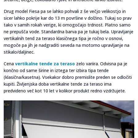
Drug model Fiesa pa se lahko pohvali z še večjo velikostjo in
sicer lahko pokrije kar do 13 m površine v dolžino. Tukaj so prav
tako v samih rokah verige, ki omogočajo trdnost. Platno samo
ne prepušča vode. Standardna barva pa je tukaj bela. Upravljanje
vertikalnih tend za teraso klasičnega tipa je ročno v osnovi,
mogoče pa jih je nadgraditi seveda na motorno upravljanje na
stikalo/daljinec.
Cena
vertikalne tende za teraso
zelo variira. Odvisna pa je
končno od same širine in iztega ter izbira tipa tende
(klasična/kasetna). Vsekakor dobro premislite preden se odločiti
kupiti. Življenjska doba vertikalne tende za teraso ima
predvideno več kot 10 let v kolikor produkt redno vzdržujete.