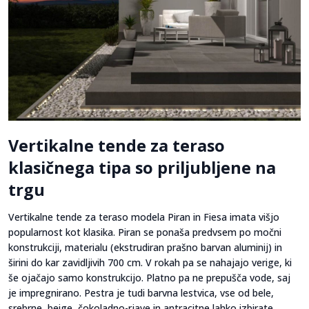
Vertikalne tende za teraso
klasičnega tipa so priljubljene na
trgu
Vertikalne tende za teraso modela Piran in Fiesa imata višjo
popularnost kot klasika. Piran se ponaša predvsem po močni
konstrukciji, materialu (ekstrudiran prašno barvan aluminij) in
širini do kar zavidljivih 700 cm. V rokah pa se nahajajo verige, ki
še ojačajo samo konstrukcijo. Platno pa ne prepušča vode, saj
je impregnirano. Pestra je tudi barvna lestvica, vse od bele,
srebrne, beige, čokoladno-rjave in antracitne lahko izbirate.