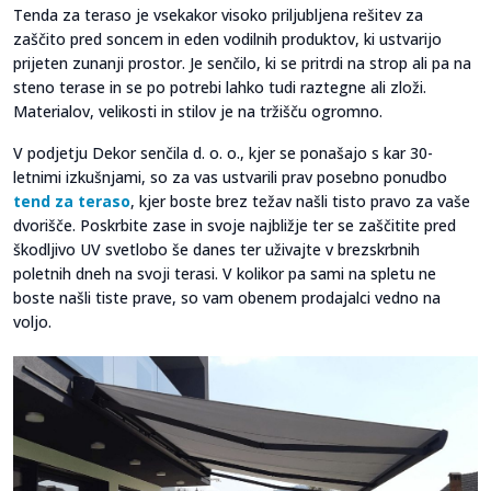
Tenda za teraso je vsekakor visoko priljubljena rešitev za
zaščito pred soncem in eden vodilnih produktov, ki ustvarijo
prijeten zunanji prostor. Je senčilo, ki se pritrdi na strop ali pa na
steno terase in se po potrebi lahko tudi raztegne ali zloži.
Materialov, velikosti in stilov je na tržišču ogromno.
V podjetju Dekor senčila d. o. o., kjer se ponašajo s kar 30-
letnimi izkušnjami, so za vas ustvarili prav posebno ponudbo
tend za teraso
, kjer boste brez težav našli tisto pravo za vaše
dvorišče. Poskrbite zase in svoje najbližje ter se zaščitite pred
škodljivo UV svetlobo še danes ter uživajte v brezskrbnih
poletnih dneh na svoji terasi. V kolikor pa sami na spletu ne
boste našli tiste prave, so vam obenem prodajalci vedno na
voljo.