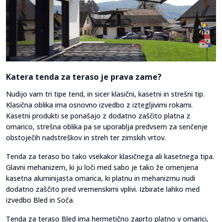
Katera tenda za teraso je prava zame?
Nudijo vam tri tipe tend, in sicer klasični, kasetni in strešni tip.
Klasična oblika ima osnovno izvedbo z iztegljivimi rokami.
Kasetni produkti se ponašajo z dodatno zaščito platna z
omarico, strešna oblika pa se uporablja predvsem za senčenje
obstoječih nadstreškov in streh ter zimskih vrtov.
Tenda za teraso bo tako vsekakor klasičnega ali kasetnega tipa.
Glavni mehanizem, ki ju loči med sabo je tako že omenjena
kasetna aluminijasta omarica, ki platnu in mehanizmu nudi
dodatno zaščito pred vremenskimi vplivi. Izbirate lahko med
izvedbo Bled in Soča.
Tenda za teraso Bled ima hermetično zaprto platno v omarici,