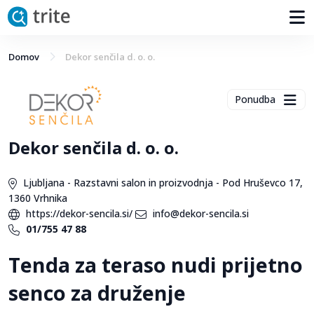
Domov
Dekor senčila d. o. o.
Ponudba
Dekor senčila d. o. o.
Ljubljana - Razstavni salon in proizvodnja - Pod Hruševco 17,
1360 Vrhnika
https://dekor-sencila.si/
info@dekor-sencila.si
01/755 47 88
Tenda za teraso nudi prijetno
senco za druženje