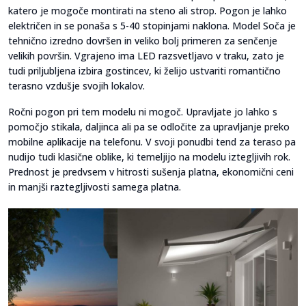
katero je mogoče montirati na steno ali strop. Pogon je lahko
električen in se ponaša s 5-40 stopinjami naklona. Model Soča je
tehnično izredno dovršen in veliko bolj primeren za senčenje
velikih površin. Vgrajeno ima LED razsvetljavo v traku, zato je
tudi priljubljena izbira gostincev, ki želijo ustvariti romantično
terasno vzdušje svojih lokalov.
Ročni pogon pri tem modelu ni mogoč. Upravljate jo lahko s
pomočjo stikala, daljinca ali pa se odločite za upravljanje preko
mobilne aplikacije na telefonu. V svoji ponudbi tend za teraso pa
nudijo tudi klasične oblike, ki temeljijo na modelu iztegljivih rok.
Prednost je predvsem v hitrosti sušenja platna, ekonomični ceni
in manjši raztegljivosti samega platna.