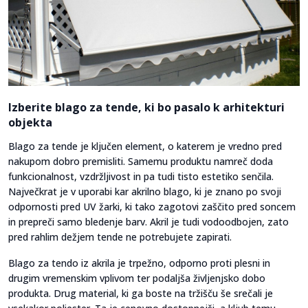
Izberite blago za tende, ki bo pasalo k arhitekturi
objekta
Blago za tende je ključen element, o katerem je vredno pred
nakupom dobro premisliti. Samemu produktu namreč doda
funkcionalnost, vzdržljivost in pa tudi tisto estetiko senčila.
Največkrat je v uporabi kar akrilno blago, ki je znano po svoji
odpornosti pred UV žarki, ki tako zagotovi zaščito pred soncem
in prepreči samo bledenje barv. Akril je tudi vodoodbojen, zato
pred rahlim dežjem tende ne potrebujete zapirati.
Blago za tendo iz akrila je trpežno, odporno proti plesni in
drugim vremenskim vplivom ter podaljša življenjsko dobo
produkta. Drug material, ki ga boste na tržišču še srečali je