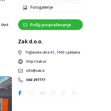
Fotogalerije
Pošlji povpraševanje
o. Med
Zak d.o.o.
Triglavska ulica 61, 1000 Ljubljana
http://zak.si/
info@zak.si
040 297777