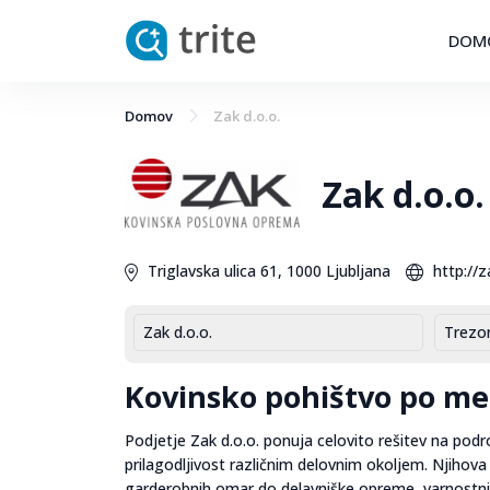
DOM
Domov
Zak d.o.o.
Zak d.o.o.
Triglavska ulica 61, 1000 Ljubljana
http://za
Zak d.o.o.
Trezor
Kovinsko pohištvo po mer
Podjetje Zak d.o.o. ponuja celovito rešitev na podro
prilagodljivost različnim delovnim okoljem. Njihova
garderobnih omar do delavniške opreme, varnostnih