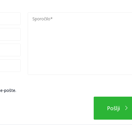
eten videz in večjo uporabniško izkušnjo.
are, predalniki in sistemi za shranjevanje dokumentacije ter katalogov
e, načrte in različne formate dokumentov, kar omogoča optimalno
hranjevanje elektronskih naprav vse pomembnejše. Posebne omare za
arno, pregledno in organizirano uporabo naprav v izobraževalnih ust
osti so na voljo varnostne omare in trezorji, ki omogočajo zaklepan
ve so ključne za podjetja, ki upravljajo z zaupno dokumentacijo in 
atkov.
 e-pošte.
Pošlji