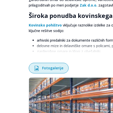
prilagoditvah po meri podjetje
Zak d.o.o.
zagotavlj
Široka ponudba kovinskega
Kovinsko pohištvo
vključuje raznolike izdelke za
ključne rešitve sodijo:
arhivski predalniki za dokumente različnih for
delovne mize in delavniške omare s policami, pr
garderobne omare in klopi z obešalniki,
specializirane omare za različne dejavnosti.
Na voljo so različne barvne izvedbe, ki omogočajo p
Fotogalerije