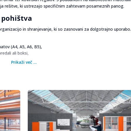
a rešitve, ki ustrezajo specifičnim zahtevam posameznih panog.
 pohištva
 organizacijo in shranjevanje, ki so zasnovani za dolgotrajno uporab
matov (A4, A5, A6, B5),
edali ali boksi,
Prikaži več ...
rilagoditev prostoru in celostni podobi podjetja.