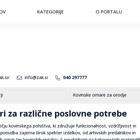
OV
KATEGORIJE
O PORTALU
k.si/
info@zak.si
040 297777
ji
Kovinske omare za orodje
i za različne poslovne potrebe
čju kovinskega pohištva, ki združuje funkcionalnost, vzdržljivost in
 ponudba zajema širok spekter izdelkov, od arhivskih predalnikov in
 omar ter kovinskih regalov. S poudarkom na kakovostnih materialih