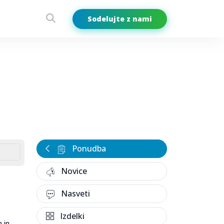
Sodelujte z nami
Ponudba
Novice
Nasveti
Izdelki
 in