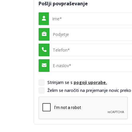
lesom ali MDF materiali, kar omogoča bolj prij
Pošlji povpraševanje
Arhiviranje in knjižnične rešitve
Za arhive in knjižnice so na voljo kovinske om
Rešitve vključujejo predalnike za viseče map
organizacijo in hiter dostop do informacij.
Shranjevanje računalnikov in tablic
V sodobnih delovnih okoljih postaja varno s
prenosnike in vozički za tablice omogočajo v
ter podjetjih.
Varnostne omare in trezorji
Za zaščito občutljivih dokumentov in dragocen
zaščito pred požarom ali vlomom. Takšne rešit
upoštevati zakonodajo o varstvu osebnih pod
Strinjam se s
pogoji uporabe.
Želim se naročiti na prejemanje novic preko