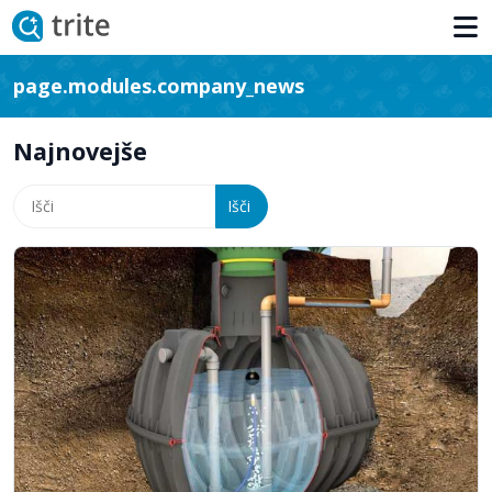
page.modules.company_news
Najnovejše
Išči