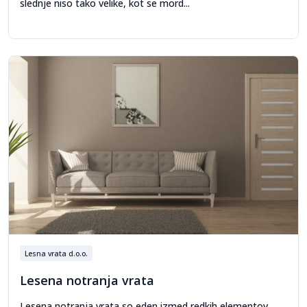
slednje niso tako velike, kot se mord...
Lesna vrata d.o.o.
Lesena notranja vrata
Lesena notranja vrata so eden izmed redkih elementov