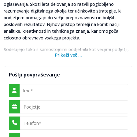
oglaševanja. Skozi leta delovanja so razvili poglobljeno
razumevanje digitalnega okolja ter učinkovite strategije, ki
podjetjem pomagajo do večje prepoznavnosti in boljših
poslovnih rezultatov. Njihov pristop temelji na kombinaciji
analitike, kreativnosti in tehničnega znanja, kar omogoča
celostno obravnavo vsakega projekta.
Sodelujejo tako s samostojnimi podjetniki kot večjimi podjetji,
Prikaži več ...
pri čemer je njihov fokus vedno na merljivih rezultatih. Ne
osredotočajo se zgolj na povečanje obiska, temveč na
kakovosten promet in izboljšanje konverzij. S tem podjetjem
Pošlji povpraševanje
pomagajo graditi stabilno in učinkovito digitalno prisotnost.
SEO in
optimizacija
spletnih strani
Pomemben del
storitev Novetik