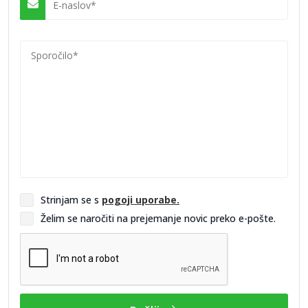
studia predstavlja
SEO oziroma
optimizacija za
iskalnike. Gre za
dolgoročen proces,
s katerim
izboljšujejo
uvrstitve spletnih
strani v iskalnikih in
povečujejo organski
obisk. Njihov pristop
vključuje tehnično
optimizacijo,
analizo ključnih
Strinjam se s
pogoji uporabe.
besed ter pripravo kakovostnih vsebin.
Želim se naročiti na prejemanje novic preko e-pošte.
Poleg tega izvajajo tudi optimizacijo obstoječih spletnih strani
in spletnih trgovin. S tem izboljšujejo uporabniško izkušnjo,
hitrost delovanja in strukturo strani, kar vodi do boljših
rezultatov. Podjetjem pomagajo izkoristiti potencial njihove
spletne prisotnosti in jo nadgraditi v učinkovit prodajni kanal.