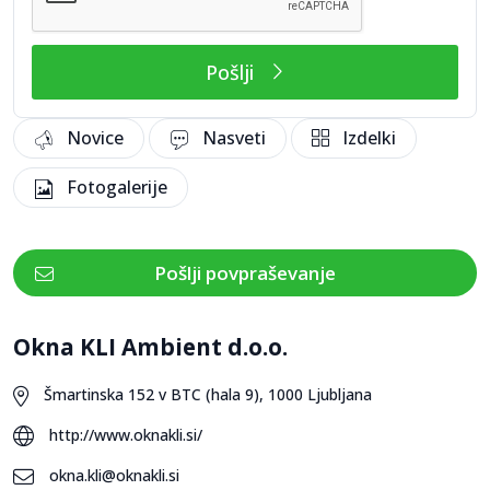
Pošlji
Novice
Nasveti
Izdelki
Fotogalerije
Pošlji povpraševanje
Okna KLI Ambient d.o.o.
Šmartinska 152 v BTC (hala 9), 1000 Ljubljana
http://www.oknakli.si/
okna.kli@oknakli.si