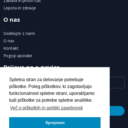
Zabava in prosti čas
domove.
Lepota in zdravje
S kombinacijo tradicije, sodobne tehnologije in individualnega
O nas
pristopa podjetje ustvarja izdelke, ki zagotavljajo dolgoročno
vrednost, funkcionalnost in udobje bivanja.
Sodelujte z nami
O nas
Kontakt
Pogoji uporabe
Prijava na e-novice
Spletna stran za delovanje potrebuje
piškotke. Poleg piškotkov, ki zagotavljajo
funkcionalnost spletne strani, uporabljamo
Strinjam se s
pogoji uporabe.
tudi piškotke za potrebe spletne analitike.
Več o piškotkih in politiki zasebnosti
Prijava
Sprejmem