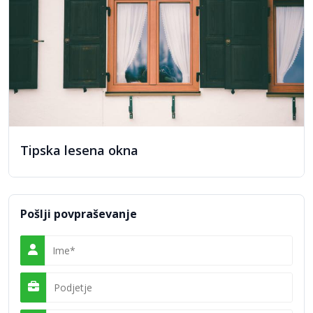
Tipska lesena okna
Lesena vhodna vrata in konfigurator za lažjo
odločitev nakupa
Pomemben del ponudbe predstavljajo tudi lesena vhodna vrata,
Pošlji povpraševanje
ki so pogosto prvi stik z domom in zato pomemben oblikovni
element. OKNA KLI omogočajo široko izbiro dizajnov,
materialov in barv, pri čemer lahko stranke vrata popolnoma
prilagodijo svojim željam ali jih izdelajo po individualnih načrtih.
Posebnost njihove ponudbe je
konfigurator vhodnih vrat
, ki
uporabnikom omogoča, da že v fazi načrtovanja vizualno