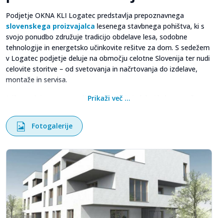
Podjetje OKNA KLI Logatec predstavlja prepoznavnega
slovenskega proizvajalca
lesenega stavbnega pohištva, ki s
svojo ponudbo združuje tradicijo obdelave lesa, sodobne
tehnologije in energetsko učinkovite rešitve za dom. S sedežem
v Logatec podjetje deluje na območju celotne Slovenija ter nudi
celovite storitve – od svetovanja in načrtovanja do izdelave,
montaže in servisa.
Njihova dejavnost temelji na razvoju in izdelavi kakovostnih
Prikaži več ...
lesenih oken in vhodnih vrat, ki niso le funkcionalen element
objekta, temveč pomembno vplivajo na estetiko, energetsko
Fotogalerije
učinkovitost in bivalno udobje. Poseben poudarek namenjajo
individualnemu pristopu, saj vsak projekt prilagodijo željam
stranke in arhitekturnim značilnostim objekta.
Lesena in les-alu okna po meri za vaš dom
Osrednji del ponudbe podjetja predstavljajo
lesena okna
in les-
alu okna, ki združujejo naravno toplino lesa ter trajnost in
odpornost aluminija. Lesena okna so zasnovana kot trajnostna