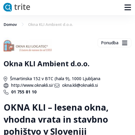
Domov
Okna KLI Ambient d.o.o.
Ponudba
Okna KLI Ambient d.o.o.
Šmartinska 152 v BTC (hala 9), 1000 Ljubljana
http://www.oknakli.si/
okna.kli@oknakli.si
01 755 81 10
OKNA KLI – lesena okna,
vhodna vrata in stavbno
pohištvo v Sloveniji