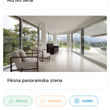
Alu les okna
zahtevami
Eko sklada
, kar omogoča pridobitev nepovratnih
sredstev za sofinanciranje energetsko učinkovitih rešitev in
dodatno znižuje investicijo v kakovostna okna.
Okna
Fiksna panoramska stena
Novice
Nasveti
Izdelki