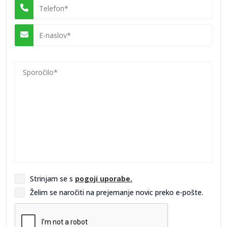
oblikujejo svoja vrata in jih prilagodijo glede na slog objekta.
Takšna digitalna rešitev poenostavi izbiro in omogoča boljšo
predstavo o končnem izdelku.
Panoramske stene po meri za
sodoben dom in več svetlobe
Poleg oken in vrat podjetje ponuja tudi panoramske stene, ki
predstavljajo sodobno rešitev za povezovanje notranjih in
zunanjih prostorov. Takšne površine omogočajo več naravne
svetlobe, boljši pogled in večjo odprtost prostora, hkrati pa
ohranjajo visoko stopnjo izolativnosti.
Ponudbo dopolnjuje tudi dodatna oprema, kot so senčila,
komarniki in drugi elementi, ki izboljšujejo funkcionalnost in
udobje bivanja. Z integracijo teh rešitev lahko uporabniki
Strinjam se s
pogoji uporabe.
ustvarijo celovit sistem stavbnega pohištva, prilagojen
Želim se naročiti na prejemanje novic preko e-pošte.
sodobnim zahtevam bivanja.