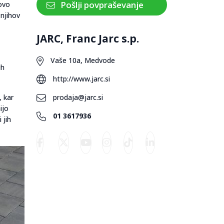
Pošlji povpraševanje
tovo
 njihov
JARC, Franc Jarc s.p.
Vaše 10a, Medvode
ih
http://www.jarc.si
, kar
prodaja@jarc.si
ijo
01 3617936
i jih