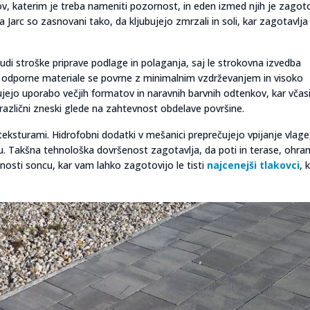
ov, katerim je treba nameniti pozornost, in eden izmed njih je zago
a Jarc so zasnovani tako, da kljubujejo zmrzali in soli, kar zagotavlja
tudi stroške priprave podlage in polaganja, saj le strokovna izvedba
 v odporne materiale se povrne z minimalnim vzdrževanjem in visoko
jejo uporabo večjih formatov in naravnih barvnih odtenkov, kar včas
različni zneski glede na zahtevnost obdelave površine.
teksturami. Hidrofobni dodatki v mešanici preprečujejo vpijanje vlage
. Takšna tehnološka dovršenost zagotavlja, da poti in terase, ohran
nosti soncu, kar vam lahko zagotovijo le tisti
najcenejši tlakovci
, k