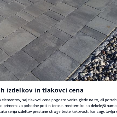
h izdelkov in tlakovci cena
a elementov, saj tlakovci cena pogosto variira glede na to, ali potreb
 so primerni za pohodne poti in terase, medtem ko so debelejši name
aka serija izdelkov prestane stroge teste kakovosti, kar zagotavlja 