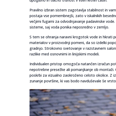
upogibno in tlačno trdnost v vseh letnih časih.
Pravilno izbran sistem zagotavlja stabilnost in var
postaja vse pomembnejši, zato v iskalnikih besedn
večjimi fugami za odvodnjavanje padavinske vode. T
sisteme, saj voda ponika neposredno v zemljo.
S tem se ohranja naravni krogotok vode in hkrati p
materialov v proizvodnji pomeni, da so izdelki popo
gradnjo. Strokovno svetovanje v razstavnem salonu
razlike med osnovnimi in linijskimi modeli.
Individualen pristop omogoča natančen izračun potr
nepotrebne presežke ali pomanjkanje ob montaži. Ce
poskrbi za vizualno zaokroženo celoto okolice. Z iz
zunanje površine, ki vas bodo navduševale še vrsto 