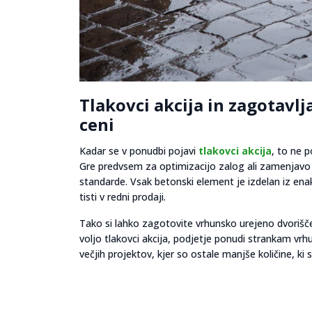
Tlakovci akcija in zagotavl
ceni
Kadar se v ponudbi pojavi
tlakovci akcija
, to ne 
Gre predvsem za optimizacijo zalog ali zamenjavo k
standarde. Vsak betonski element je izdelan iz e
tisti v redni prodaji.
Tako si lahko zagotovite vrhunsko urejeno dvorišč
voljo tlakovci akcija, podjetje ponudi strankam vrh
večjih projektov, kjer so ostale manjše količine, ki 