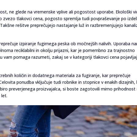
nost, ne glede na vremenske vplive ali pogostost uporabe. Ekološki vi
o zvezo tlakovci cena, pogosto spremlja tudi povpraševanje po izdel
akšne rešitve preprečujejo nastajanje luž in razbremenjujejo kanali
reprečuje izpiranje fugirnega peska ob močnejših nalivih. Uporaba na
lnoma reciklabilni in okolju prijazni, kar je pomembno za trajnostno
 vam pomaga razumeti, zakaj se v kategoriji tlakovci cena pojavlja
ebnih količin in dodatnega materiala za fugiranje, kar preprečuje
lovita ponudba vključuje tudi robnike in stopnice v enakih dizajnih, 
biro preverjenega proizvajalca, si boste zagotovili mirno prihodnost 
let.