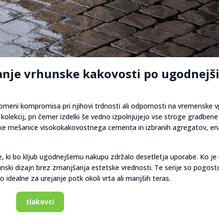
janje vrhunske kakovosti po ugodnejš
pomeni kompromisa pri njihovi trdnosti ali odpornosti na vremenske vp
olekcij, pri čemer izdelki še vedno izpolnjujejo vse stroge gradbene
nake mešanice visokokakovostnega cementa in izbranih agregatov, en
e, ki bo kljub ugodnejšemu nakupu zdržalo desetletja uporabe. Ko je
unski dizajn brez zmanjšanja estetske vrednosti. Te serije so pogost
so idealne za urejanje potk okoli vrta ali manjših teras.
tlakovci