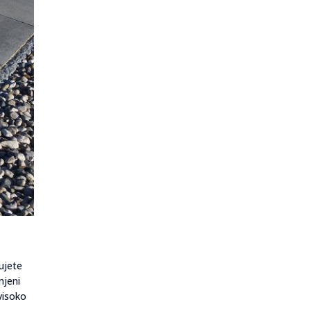
ujete
njeni
visoko