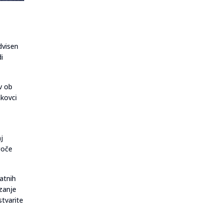
dvisen
i
v ob
akovci
j
goče
atnih
zanje
tvarite