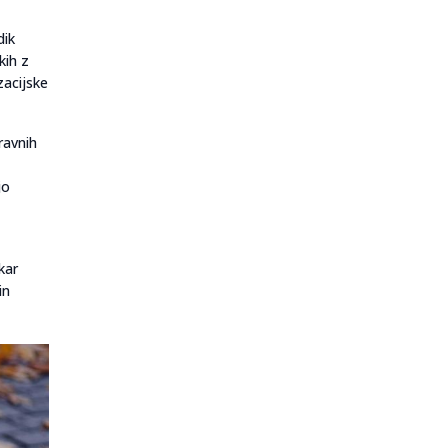
dik
kih z
zacijske
ravnih
jo
kar
in