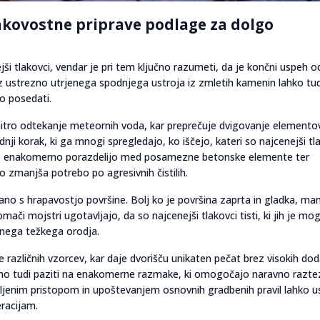
akovostne priprave podlage za dolgo
jši tlakovci, vendar je pri tem ključno razumeti, da je končni uspeh o
 ustrezno utrjenega spodnjega ustroja iz zmletih kamenin lahko tud
o posedati.
tro odtekanje meteornih voda, kar preprečuje dvigovanje elemento
nji korak, ki ga mnogi spregledajo, ko iščejo, kateri so najcenejši tl
tve enakomerno porazdelijo med posamezne betonske elemente ter
no zmanjša potrebo po agresivnih čistilih.
o s hrapavostjo površine. Bolj ko je površina zaprta in gladka, man
či mojstri ugotavljajo, da so najcenejši tlakovci tisti, ki jih je mo
ranega težkega orodja.
različnih vzorcev, kar daje dvorišču unikaten pečat brez visokih dod
bno tudi paziti na enakomerne razmake, ki omogočajo naravno razte
jenim pristopom in upoštevanjem osnovnih gradbenih pravil lahko us
eracijam.