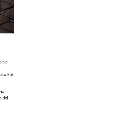
i
live.
ako kot
 na
o del