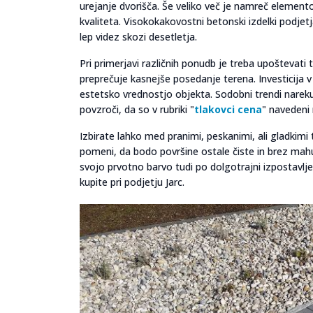
urejanje dvorišča. Še veliko več je namreč element
kvaliteta. Visokokakovostni betonski izdelki podjetj
lep videz skozi desetletja.
Pri primerjavi različnih ponudb je treba upoštevati 
preprečuje kasnejše posedanje terena. Investicija
estetsko vrednostjo objekta. Sodobni trendi nareku
povzroči, da so v rubriki "
tlakovci cena
" navedeni 
Izbirate lahko med pranimi, peskanimi, ali gladkimi 
pomeni, da bodo površine ostale čiste in brez mahu
svojo prvotno barvo tudi po dolgotrajni izpostavlje
kupite pri podjetju Jarc.