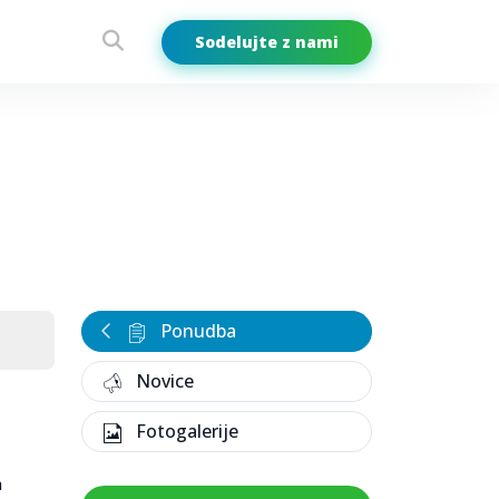
Sodelujte z nami
Ponudba
Novice
Fotogalerije
a