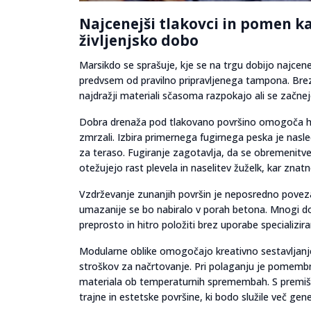
Najcenejši tlakovci in pomen k
življenjsko dobo
Marsikdo se sprašuje, kje se na trgu dobijo najcene
predvsem od pravilno pripravljenega tampona. Brez
najdražji materiali sčasoma razpokajo ali se začnej
Dobra drenaža pod tlakovano površino omogoča hi
zmrzali. Izbira primernega fugirnega peska je nasled
za teraso. Fugiranje zagotavlja, da se obremeni
otežujejo rast plevela in naselitev žuželk, kar znat
Vzdrževanje zunanjih površin je neposredno povezan
umazanije se bo nabiralo v porah betona. Mnogi doma
preprosto in hitro položiti brez uporabe specializi
Modularne oblike omogočajo kreativno sestavljanje 
stroškov za načrtovanje. Pri polaganju je pomem
materiala ob temperaturnih spremembah. S premišl
trajne in estetske površine, ki bodo služile več gen