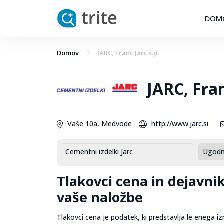
DOM
Domov
JARC, Franc Jarc s.p.
JARC, Fran
Vaše 10a, Medvode
http://www.jarc.si
Cementni izdelki Jarc
Ugodni
Tlakovci cena in dejavni
vaše naložbe
Tlakovci cena je podatek, ki predstavlja le enega 