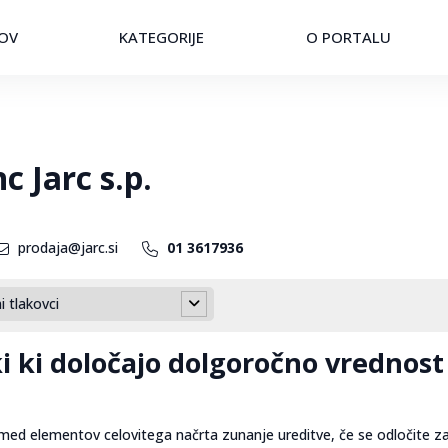
OV
KATEGORIJE
O PORTALU
c Jarc s.p.
prodaja@jarc.si
01 3617936
 tlakovci
ki ki določajo dolgoročno vrednost
izmed elementov celovitega načrta zunanje ureditve, če se odločite z