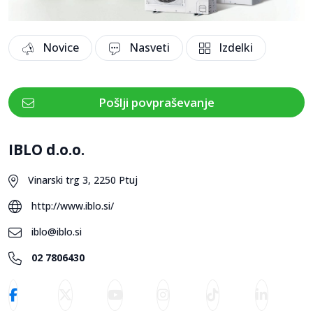
Novice
Nasveti
Izdelki
Pošlji povpraševanje
IBLO d.o.o.
Vinarski trg 3, 2250 Ptuj
http://www.iblo.si/
iblo@iblo.si
02 7806430