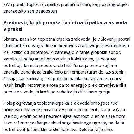
kWh porabi toplotna črpalka, praktično izniči, saj postane objekt
energetsko samozadosten.
Prednosti, ki jih prinaša toplotna črpalka zrak voda
v praksi
Sistem, znan kot toplotna črpalka zrak voda, je v Sloveniji postal
standard za novogradnje in prenove zaradi svoje vsestranskosti.
Za razliko od sistemov, ki zahtevajo vrtanje globokih sond v
zemljo ali polaganje horizontalnih kolektorjev, ta naprava
potrebuje le malo prostora ob hiši. Zunanja enota zajema
energijo zunanjega zraka celo pri temperaturah do -25 stopinj
Celzija, kar zadostuje za potrebe najhladnejših zimskih dni v
naših krajih. Notranja enota pa to energijo prek izmenjevalnika
prenese v vodo, ki kroži po radiatorjih ali talnem gretju.
Poleg ogrevanja toplotna črpalka zrak voda omogoča tudi
učinkovito hlajenje prostorov v poletnih mesecih, kar je v času
vse bolj vročih poletij neprecenljiva lastnost. Z enim sistemom
tako rešimo vprašanje celoletnega bivalnega ugodja, ne da bi
potrebovali ločene klimatske naprave. Delovanje je tiho,