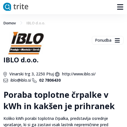
Domov
IBLO d.o.o.
Ponudba
IBLO d.o.o.
Vinarski trg 3, 2250 Ptuj
http://www.iblo.si/
iblo@iblo.si
02 7806430
Poraba toplotne črpalke v
kWh in kakšen je prihranek
Koliko kWh porabi toplotna črpalka, predstavlja osrednje
vprašanje, ki si ga zastavi vsak lastnik nepremičnine pred