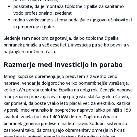
poskrbite, da je montaža toplotne črpalke za sanitarno
vodo profesionalno izvedena;
redno vzdrževanje sistema podaljšuje njegovo učinkovitost
in preprečuje izgube.
Sledenje tem načelom zagotavlja, da bo toplotna črpalka
prihranek prinašala več desetletij, investicija pa se bo povrnila v
najkrajšem možnem času.
Razmerje med investicijo in porabo
Mnogi kupci se obremenjujejo predvsem z začetno ceno
naprave, vendar je dolgoročno veliko pomembnejše vprašanje,
koliko kWh porabi toplotna črpalka na dolgi rok. Cenejše naprave
manj znanih proizvajalcev imajo pogosto slabša grelna števila,
kar pomeni, da boste vsako leto plačali več za elektriko. Razlika
v porabi med vrhunsko in povprečno napravo lahko pri hiši s 150
kvadrati znaša tudi do 1.400 kWh letno. Toplotna črpalka
prihranek generira predvsem na letni ravni. Sodobni sistemi so
zasnovani tako, da zmanjšajo obremenitev omrežja in hkrati
povečajo izkoristek obnovljivih virov. Pri podjetju Iblo se