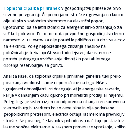
Toplotna črpalka prihranek
v gospodinjstvu prinese že prvo
sezono po vgradnji. Če primerjamo stroške ogrevanja na kurilno
olje ali plin s sodobnim sistemom na električni pogon,
ugotovimo, da se letni izdatki za energent lahko zmanjšajo za
več kot polovico. To pomeni, da povprečno gospodinjstvo letno
namesto 2.100 evrov za olje porabi le približno 800 do 950 evrov
za elektriko. Poleg neposrednega znižanja zneskov na
položnicah je treba upoštevati tudi dejstvo, da sistem ne
potrebuje dragega vzdrževanja dimniških poti ali letnega
čiščenja rezervoarjev za gorivo.
Analiza kaže, da toplotna črpalka prihranek generira tudi preko
povečanja vrednosti same nepremičnine na trgu. Hiše z
vgrajenimi obnovljivimi viri dosegajo višje energetske razrede,
kar je v današnjem času ključno pri morebitni prodaji ali najemu.
Poleg tega je sistem izjemno odporen na nihanja cen surovin na
svetovnih trgih. Medtem ko so cene plina in olja podvržene
geopolitičnim pretresom, elektrika ostaja razmeroma predvidljiv
strošek, še posebej, če lastnik v prihodnosti načrtuje postavitev
lastne sončne elektrarne. V takšnem primeru se vprašanje, koliko