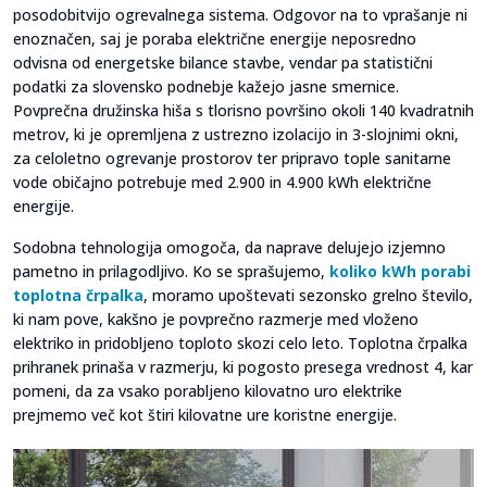
posodobitvijo ogrevalnega sistema. Odgovor na to vprašanje ni
enoznačen, saj je poraba električne energije neposredno
odvisna od energetske bilance stavbe, vendar pa statistični
podatki za slovensko podnebje kažejo jasne smernice.
Povprečna družinska hiša s tlorisno površino okoli 140 kvadratnih
metrov, ki je opremljena z ustrezno izolacijo in 3-slojnimi okni,
za celoletno ogrevanje prostorov ter pripravo tople sanitarne
vode običajno potrebuje med 2.900 in 4.900 kWh električne
energije.
Sodobna tehnologija omogoča, da naprave delujejo izjemno
pametno in prilagodljivo. Ko se sprašujemo,
koliko kWh porabi
toplotna črpalka
, moramo upoštevati sezonsko grelno število,
ki nam pove, kakšno je povprečno razmerje med vloženo
elektriko in pridobljeno toploto skozi celo leto. Toplotna črpalka
prihranek prinaša v razmerju, ki pogosto presega vrednost 4, kar
pomeni, da za vsako porabljeno kilovatno uro elektrike
prejmemo več kot štiri kilovatne ure koristne energije.