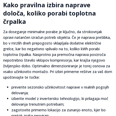
Kako pravilna izbira naprave
določa, koliko porabi toplotna
črpalka
Za doseganje minimalne porabe je ključno, da strokovnjak
opravi natančen izračun potreb objekta. Če je naprava prešibka,
bo v mrzlih dneh prepogosto vklapljala dodatne električne
grelce, kar bo negativno vplivalo na to, koliko kWh porabi
toplotna črpalka. Nasprotno pa premočna naprava povzroča
nepotrebno število vklopov kompresorja, kar krajša njegovo
življenjsko dobo. Optimalno dimenzioniranje je torej osnova za
vsako učinkovito montažo. Pri izbiri primerne rešitve za vaš dom
upoštevajte te točke:
preverite sezonsko učinkovitost naprave v realnih pogojih
delovanja;
izberite model z invertersko tehnologijo, ki prilagaja moč
delovanja trenutnim potrebam;
zagotovite primerno lokacijo za zunanjo enoto, kjer bo
pretok zraka neoviran;