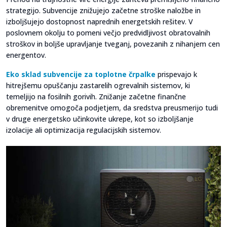
strategijo. Subvencije znižujejo začetne stroške naložbe in
izboljšujejo dostopnost naprednih energetskih rešitev. V
poslovnem okolju to pomeni večjo predvidljivost obratovalnih
stroškov in boljše upravljanje tveganj, povezanih z nihanjem cen
energentov.
Eko sklad subvencije za toplotne črpalke
prispevajo k
hitrejšemu opuščanju zastarelih ogrevalnih sistemov, ki
temeljijo na fosilnih gorivih. Znižanje začetne finančne
obremenitve omogoča podjetjem, da sredstva preusmerijo tudi
v druge energetsko učinkovite ukrepe, kot so izboljšanje
izolacije ali optimizacija regulacijskih sistemov.