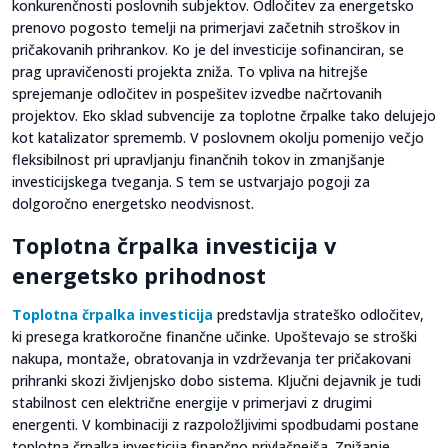
konkurenčnosti poslovnih subjektov. Odločitev za energetsko
prenovo pogosto temelji na primerjavi začetnih stroškov in
pričakovanih prihrankov. Ko je del investicije sofinanciran, se
prag upravičenosti projekta zniža. To vpliva na hitrejše
sprejemanje odločitev in pospešitev izvedbe načrtovanih
projektov. Eko sklad subvencije za toplotne črpalke tako delujejo
kot katalizator sprememb. V poslovnem okolju pomenijo večjo
fleksibilnost pri upravljanju finančnih tokov in zmanjšanje
investicijskega tveganja. S tem se ustvarjajo pogoji za
dolgoročno energetsko neodvisnost.
Toplotna črpalka investicija v
energetsko prihodnost
Toplotna črpalka investicija
predstavlja strateško odločitev,
ki presega kratkoročne finančne učinke. Upoštevajo se stroški
nakupa, montaže, obratovanja in vzdrževanja ter pričakovani
prihranki skozi življenjsko dobo sistema. Ključni dejavnik je tudi
stabilnost cen električne energije v primerjavi z drugimi
energenti. V kombinaciji z razpoložljivimi spodbudami postane
toplotna črpalka investicija finančno privlačnejša. Znižanje