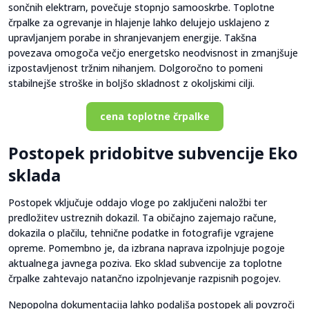
sončnih elektrarn, povečuje stopnjo samooskrbe. Toplotne
črpalke za ogrevanje in hlajenje lahko delujejo usklajeno z
upravljanjem porabe in shranjevanjem energije. Takšna
povezava omogoča večjo energetsko neodvisnost in zmanjšuje
izpostavljenost tržnim nihanjem. Dolgoročno to pomeni
stabilnejše stroške in boljšo skladnost z okoljskimi cilji.
cena toplotne črpalke
Postopek pridobitve subvencije Eko
sklada
Postopek vključuje oddajo vloge po zaključeni naložbi ter
predložitev ustreznih dokazil. Ta običajno zajemajo račune,
dokazila o plačilu, tehnične podatke in fotografije vgrajene
opreme. Pomembno je, da izbrana naprava izpolnjuje pogoje
aktualnega javnega poziva. Eko sklad subvencije za toplotne
črpalke zahtevajo natančno izpolnjevanje razpisnih pogojev.
Nepopolna dokumentacija lahko podaljša postopek ali povzroči