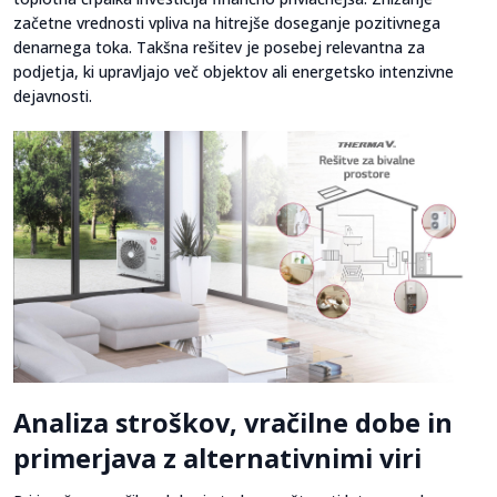
začetne vrednosti vpliva na hitrejše doseganje pozitivnega
denarnega toka. Takšna rešitev je posebej relevantna za
podjetja, ki upravljajo več objektov ali energetsko intenzivne
dejavnosti.
Analiza stroškov, vračilne dobe in
primerjava z alternativnimi viri