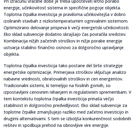
Pri izračunu vračilne dobe je treba upoštevati letno porabo
energije, učinkovitost sistema in specifične pogoje objekta.
Toplotna črpalka investicija je praviloma učinkovitejša v dobro
izoliranih stavbah z nizkotemperaturnim ogrevalnim sistemom.
Optimizirano delovanje prispeva k večji energetski učinkovitosti.
Eko sklad subvencije dodatno skrajšajo čas povračila sredstev.
Kombinacija nižjih začetnih stroškov in nižje porabe energije
ustvarja stabilno finančno osnovo za dolgoročno upravljanje
objekta.
Toplotna črpalka investicija tako postane del širše strategije
energetske optimizacije. Primerjava stroškov vključuje analizo
nabavne vrednosti, obratovalnih stroškov in cen energentov.
Tradicionalni sistemi, ki temeljijo na fosilnih gorivih, so
izpostavljeni cenovnim nihanjem in regulativnim spremembam. V
tem kontekstu toplotna črpalka investicija prinaša večjo
stabilnost in dolgoročno predvidljivost. Eko sklad subvencije za
toplotne črpalke zmanjšujejo razliko med začetno investicijo in
drugimi alternativami. S tem se izboljša konkurenčnost sodobnih
rešitev in spodbuja prehod na obnovljive vire energije.