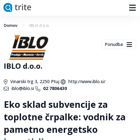
Domov
IBLO d.o.o.
Ponudba
IBLO d.o.o.
Vinarski trg 3, 2250 Ptuj
http://www.iblo.si/
iblo@iblo.si
02 7806430
Eko sklad subvencije za
toplotne črpalke: vodnik za
pametno energetsko