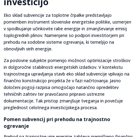
investicijo
Eko sklad subvencije za toplotne črpalke predstavljajo
pomemben instrument slovenske energetske politike, usmerjen
v spodbujanje učinkovite rabe energije in zmanjševanje emisij
toplogrednih plinov. Namenjene so podpori investitorjem pri
prehodu na sodobne sisteme ogrevanja, ki temeljijo na
obnovljivih virih energije.
Za poslovne subjekte pomenijo možnost optimizacije stroškov
in dolgoročne stabilnosti energetskih izdatkov. V kontekstu
trajnostnega upravljanja stavb eko sklad subvencije vplivajo na
finančno konstrukcijo projekta že v fazi načrtovanja. Jasno
določeni pogoji razpisa omogočajo natančno opredelitev
tehničnih zahtev ter pravočasno pripravo ustrezne
dokumentacije. Tak pristop zmanjšuje tveganja in povečuje
preglednost celotnega investicijskega procesa.
Pomen subvencij pri prehodu na trajnostno
ogrevanje
Prehod na trajnostne vire energije zahteva premišljeno finančno