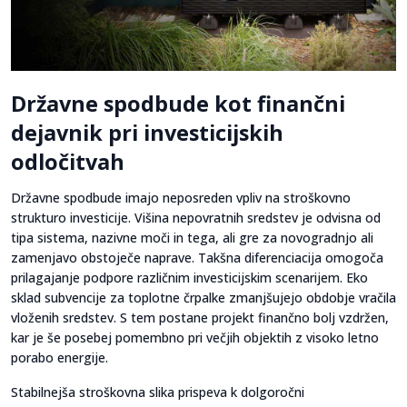
Državne spodbude kot finančni
dejavnik pri investicijskih
odločitvah
Državne spodbude imajo neposreden vpliv na stroškovno
strukturo investicije. Višina nepovratnih sredstev je odvisna od
tipa sistema, nazivne moči in tega, ali gre za novogradnjo ali
zamenjavo obstoječe naprave. Takšna diferenciacija omogoča
prilagajanje podpore različnim investicijskim scenarijem. Eko
sklad subvencije za toplotne črpalke zmanjšujejo obdobje vračila
vloženih sredstev. S tem postane projekt finančno bolj vzdržen,
kar je še posebej pomembno pri večjih objektih z visoko letno
porabo energije.
Stabilnejša stroškovna slika prispeva k dolgoročni