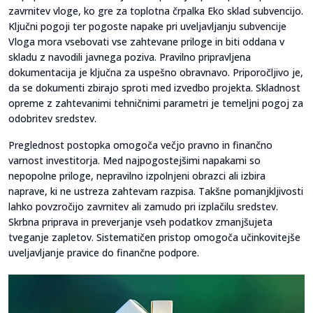
zavrnitev vloge, ko gre za toplotna črpalka Eko sklad subvencijo.
Ključni pogoji ter pogoste napake pri uveljavljanju subvencije
Vloga mora vsebovati vse zahtevane priloge in biti oddana v
skladu z navodili javnega poziva. Pravilno pripravljena
dokumentacija je ključna za uspešno obravnavo. Priporočljivo je,
da se dokumenti zbirajo sproti med izvedbo projekta. Skladnost
opreme z zahtevanimi tehničnimi parametri je temeljni pogoj za
odobritev sredstev.
Preglednost postopka omogoča večjo pravno in finančno
varnost investitorja. Med najpogostejšimi napakami so
nepopolne priloge, nepravilno izpolnjeni obrazci ali izbira
naprave, ki ne ustreza zahtevam razpisa. Takšne pomanjkljivosti
lahko povzročijo zavrnitev ali zamudo pri izplačilu sredstev.
Skrbna priprava in preverjanje vseh podatkov zmanjšujeta
tveganje zapletov. Sistematičen pristop omogoča učinkovitejše
uveljavljanje pravice do finančne podpore.