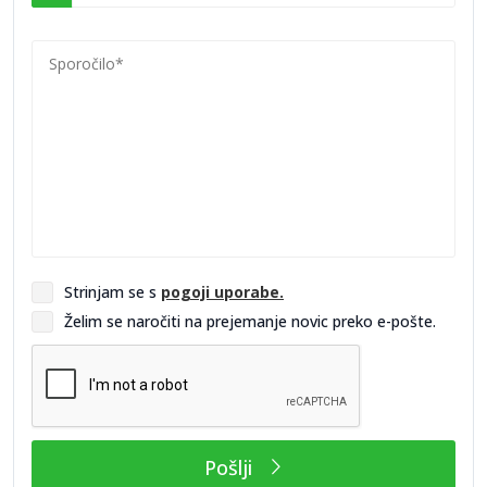
in zunanje ograje, ki so izdelane iz kakovostnih kovin ter
zagotavljajo stabilnost in varnost pri uporabi. Vsaka konstrukcija
je obdelana z materiali in premazi, ki zagotavljajo odpornost
proti koroziji, kar omogoča dolgotrajno zanesljivo uporabo.
Poleg praktične funkcionalnosti kovinske konstrukcije
dopolnjujejo tudi vizualno podobo objekta. Hifa ponuja
individualno izdelavo po naročilu, kar omogoča izbiro barv, oblik
in tipov kovinskih elementov, ki se estetsko skladajo z ostalimi
deli hiše ali poslovnega objekta. Takšna prilagodljivost
zagotavlja varnost, trajnost in skladnost s sodobnimi
arhitekturnimi standardi.
Strinjam se s
pogoji uporabe.
Želim se naročiti na prejemanje novic preko e-pošte.
Pošlji