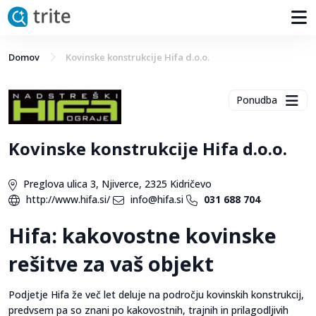
Domov
Kovinske konstrukcije Hifa d.o.o.
Ponudba
Kovinske konstrukcije Hifa d.o.o.
Preglova ulica 3, Njiverce, 2325 Kidričevo
http://www.hifa.si/
info@hifa.si
031 688 704
Hifa: kakovostne kovinske
rešitve za vaš objekt
Podjetje Hifa že več let deluje na področju kovinskih konstrukcij,
predvsem pa so znani po kakovostnih, trajnih in prilagodljivih