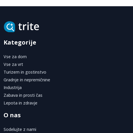
praktično rešitev za vsak dom ali poslovni prostor.
Poleg zaščitne funkcije kovinski nadstreški za terase, balkone,
avtomobile... prispevajo k estetskemu videzu okolice in
izboljšujejo uporabnost zunanjih površin. Njihov dizajn
omogoča harmonično povezavo z arhitekturo objekta, hkrati pa
ustvarja urejeno in funkcionalno parkirno območje ali teraso.
Kategorije
Vsak nadstrešek je mogoče dodatno prilagoditi glede na barvo,
obliko in vrsto premaza, kar omogoča usklajenost z drugimi
Vse za dom
elementi objekta, kot so ograje.
Vse za vrt
Turizem in gostinstvo
Gradnje in nepremičnine
Industrija
Zabava in prosti čas
Lepota in zdravje
O nas
Sodelujte z nami