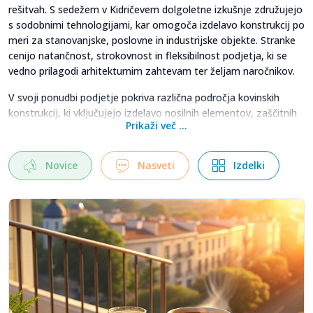
rešitvah. S sedežem v Kidričevem dolgoletne izkušnje združujejo
s sodobnimi tehnologijami, kar omogoča izdelavo konstrukcij po
meri za stanovanjske, poslovne in industrijske objekte. Stranke
cenijo natančnost, strokovnost in fleksibilnost podjetja, ki se
vedno prilagodi arhitekturnim zahtevam ter željam naročnikov.
V svoji ponudbi podjetje pokriva različna področja kovinskih
konstrukcij, ki vključujejo izdelavo nosilnih elementov, zaščitnih
Prikaži več ...
in dekorativnih ograj ter praktičnih nadstreškov. Vse izdelke
odlikuje dolga življenjska doba, trpežnost in odpornost proti
koroziji, saj so obdelani z vročim cinkanjem in prašnim
Novice
Nasveti
Izdelki
barvanjem. Hifa strankam zagotavlja ne samo funkcionalnost,
ampak tudi estetsko dovršenost, kar omogoča, da se
konstrukcije lepo vključijo v vsak prostor in videz objekta.