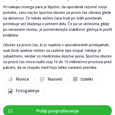
Pri nakupu novega para je ključno, da uporabnik razume svoje
potrebe, zato naj bo športna obutev za prosti čas izbrana glede
na aktivnost. Če nekdo večino časa hodi po trdih površinah,
potrebuje več blaženja v petnem delu. Če pa se večinoma giblje
po neravnem terenu, je pomembnejša stabilnost gležnja in profil
podplata.
Obutev za prosti čas, ki jo najdete v specializiranih prodajalnah,
nudi širok spekter rešitev za različne tipe stopal. Udobje je
subjektivno, vendar so medicinska dejstva jasna. Športna obutev
za prosti čas mora nuditi vsaj 10 do 15 milimetrov prostora pred
palcem, da se stopalo med hojo lahko naravno premika.
Novice
Nasveti
Izdelki
Fotogalerije
Pošlji povpraševanje