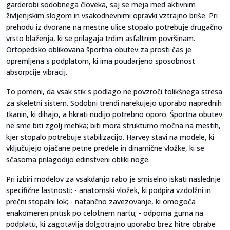
garderobi sodobnega človeka, saj se meja med aktivnim
življenjskim slogom in vsakodnevnimi opravki vztrajno briše. Pri
prehodu iz dvorane na mestne ulice stopalo potrebuje drugačno
vrsto blaženja, ki se prilagaja trdim asfaltnim površinam.
Ortopedsko oblikovana športna obutev za prosti čas je
opremljena s podplatom, ki ima poudarjeno sposobnost
absorpcije vibracij.
To pomeni, da vsak stik s podlago ne povzroči tolikšnega stresa
za skeletni sistem. Sodobni trendi narekujejo uporabo naprednih
tkanin, ki dihajo, a hkrati nudijo potrebno oporo. Športna obutev
ne sme biti zgolj mehka; biti mora strukturno močna na mestih,
kjer stopalo potrebuje stabilizacijo. Harvey stavi na modele, ki
vključujejo ojačane petne predele in dinamične vložke, ki se
sčasoma prilagodijo edinstveni obliki noge.
Pri izbiri modelov za vsakdanjo rabo je smiselno iskati naslednje
specifične lastnosti: - anatomski vložek, ki podpira vzdolžni in
prečni stopalni lok; - natančno zavezovanje, ki omogoča
enakomeren pritisk po celotnem nartu; - odporna guma na
podplatu, ki zagotavlja dolgotrajno uporabo brez hitre obrabe