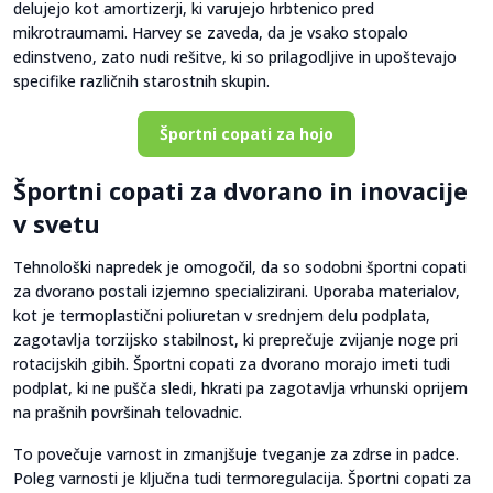
delujejo kot amortizerji, ki varujejo hrbtenico pred
mikrotraumami. Harvey se zaveda, da je vsako stopalo
edinstveno, zato nudi rešitve, ki so prilagodljive in upoštevajo
specifike različnih starostnih skupin.
Športni copati za hojo
Športni copati za dvorano in inovacije
v svetu
Tehnološki napredek je omogočil, da so sodobni športni copati
za dvorano postali izjemno specializirani. Uporaba materialov,
kot je termoplastični poliuretan v srednjem delu podplata,
zagotavlja torzijsko stabilnost, ki preprečuje zvijanje noge pri
rotacijskih gibih. Športni copati za dvorano morajo imeti tudi
podplat, ki ne pušča sledi, hkrati pa zagotavlja vrhunski oprijem
na prašnih površinah telovadnic.
To povečuje varnost in zmanjšuje tveganje za zdrse in padce.
Poleg varnosti je ključna tudi termoregulacija. Športni copati za