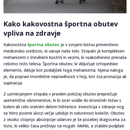
Kako kakovostna športna obutev
vpliva na zdravje
Kakovostna
športna obutev
je v svojem bistvu preventivno
medicinsko sredstvo, ki varuje naše telo. Stopalo je kompleksen
mehanizem s številnimi kostmi in vezmi, ki vsakodnevno prenaša
celotno težo telesa. Športna obutev, ki vključuje ortopedske
elemente, deluje kot podaljšek tega mehanizma. Njena naloga
je, da popravi morebitne nepravilnosti v hoji, kot sta pronacija ali
supinacija.
Z usmerjanjem stopala v pravilen položaj obutev preprečuje
asimetrične obremenitve, ki bi sicer vodile do kroničnih težav s
koleni ali celo vratnim delom hrbtenice. Investicija v zdravje nog
se hitro povrne skozi večje udobje in odsotnost bolečin. Obutev
z visoko stopnjo absorpcije udarcev je še posebej dragocena za
tiste, ki veliko časa preživijo na nogah. Mehki, a stabilni podplati