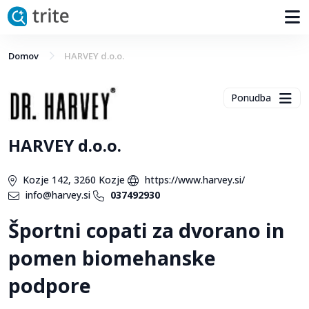
Domov
HARVEY d.o.o.
Ponudba
HARVEY d.o.o.
Kozje 142, 3260 Kozje
https://www.harvey.si/
info@harvey.si
037492930
Športni copati za dvorano in
pomen biomehanske
podpore