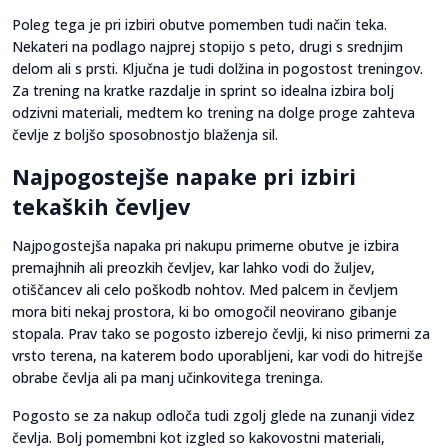
Poleg tega je pri izbiri obutve pomemben tudi način teka.
Nekateri na podlago najprej stopijo s peto, drugi s srednjim
delom ali s prsti. Ključna je tudi dolžina in pogostost treningov.
Za trening na kratke razdalje in sprint so idealna izbira bolj
odzivni materiali, medtem ko trening na dolge proge zahteva
čevlje z boljšo sposobnostjo blaženja sil.
Najpogostejše napake pri izbiri
tekaških čevljev
Najpogostejša napaka pri nakupu primerne obutve je izbira
premajhnih ali preozkih čevljev, kar lahko vodi do žuljev,
otiščancev ali celo poškodb nohtov. Med palcem in čevljem
mora biti nekaj prostora, ki bo omogočil neovirano gibanje
stopala. Prav tako se pogosto izberejo čevlji, ki niso primerni za
vrsto terena, na katerem bodo uporabljeni, kar vodi do hitrejše
obrabe čevlja ali pa manj učinkovitega treninga.
Pogosto se za nakup odloča tudi zgolj glede na zunanji videz
čevlja. Bolj pomembni kot izgled so kakovostni materiali,