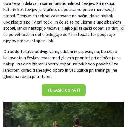
dovršena izdelava in sama funkcionalnost čevljev. Pri nakupu
katerih koli čevljev je ključno, da poznamo prave mere svojih
stopal. Teniske za tek so zasnovane na način, da se najbolj
upogibajo zgolj v eni točki, in če se ta ne ujema z upogibanjem
stopal, lahko nastopijo težave. Najboljši tekaški copati so tisti, ki
se po velikosti in obliki prilegajo dolžini stopala ter podpirajo
njegov naravni stopalni lok.
Da bodo tekaški podvigi varni, udobni in uspešni, naj bo izbira
kakovostnih čevljev ena izmed glavnih prioritet pri odločanju za
nakup. Pravilno izbrani športni copati za tek bodo poskrbeli za
lahkoten korak, zanesljivo oporo in več užitka pri treningu, ne
glede na razdaljo ali teren.
TEKAŠKI COPATI