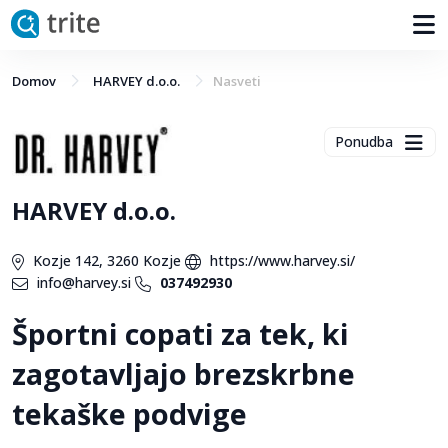
Domov
HARVEY d.o.o.
Nasveti
Ponudba
HARVEY d.o.o.
Kozje 142, 3260 Kozje
https://www.harvey.si/
info@harvey.si
037492930
Športni copati za tek, ki
zagotavljajo brezskrbne
tekaške podvige