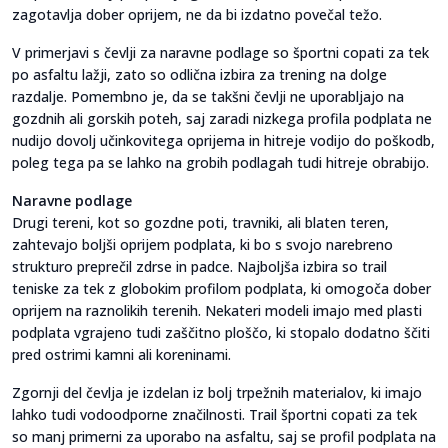
zagotavlja dober oprijem, ne da bi izdatno povečal težo.
V primerjavi s čevlji za naravne podlage so športni copati za tek
po asfaltu lažji, zato so odlična izbira za trening na dolge
razdalje. Pomembno je, da se takšni čevlji ne uporabljajo na
gozdnih ali gorskih poteh, saj zaradi nizkega profila podplata ne
nudijo dovolj učinkovitega oprijema in hitreje vodijo do poškodb,
poleg tega pa se lahko na grobih podlagah tudi hitreje obrabijo.
Naravne podlage
Drugi tereni, kot so gozdne poti, travniki, ali blaten teren,
zahtevajo boljši oprijem podplata, ki bo s svojo narebreno
strukturo preprečil zdrse in padce. Najboljša izbira so trail
teniske za tek z globokim profilom podplata, ki omogoča dober
oprijem na raznolikih terenih. Nekateri modeli imajo med plasti
podplata vgrajeno tudi zaščitno ploščo, ki stopalo dodatno ščiti
pred ostrimi kamni ali koreninami.
Zgornji del čevlja je izdelan iz bolj trpežnih materialov, ki imajo
lahko tudi vodoodporne značilnosti. Trail športni copati za tek
so manj primerni za uporabo na asfaltu, saj se profil podplata na