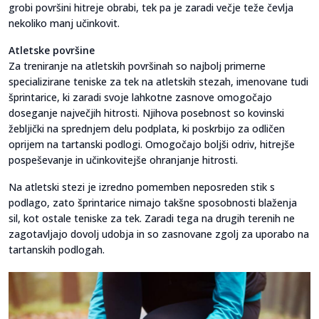
grobi površini hitreje obrabi, tek pa je zaradi večje teže čevlja
nekoliko manj učinkovit.
Atletske površine
Za treniranje na atletskih površinah so najbolj primerne
specializirane teniske za tek na atletskih stezah, imenovane tudi
šprintarice, ki zaradi svoje lahkotne zasnove omogočajo
doseganje največjih hitrosti. Njihova posebnost so kovinski
žebljički na sprednjem delu podplata, ki poskrbijo za odličen
oprijem na tartanski podlogi. Omogočajo boljši odriv, hitrejše
pospeševanje in učinkovitejše ohranjanje hitrosti.
Na atletski stezi je izredno pomemben neposreden stik s
podlago, zato šprintarice nimajo takšne sposobnosti blaženja
sil, kot ostale teniske za tek. Zaradi tega na drugih terenih ne
zagotavljajo dovolj udobja in so zasnovane zgolj za uporabo na
tartanskih podlogah.