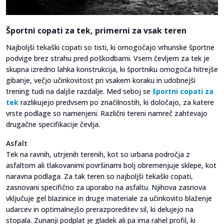
Športni copati za tek, primerni za vsak teren
Najboljši tekaški copati so tisti, ki omogočajo vrhunske športne
podvige brez strahu pred poškodbami. Vsem čevljem za tek je
skupna izredno lahka konstrukcija, ki športniku omogoča hitrejše
gibanje, večjo učinkovitost pri vsakem koraku in udobnejši
trening tudi na daljše razdalje. Med seboj se
športni copati za
tek
razlikujejo predvsem po značilnostih, ki določajo, za katere
vrste podlage so namenjeni. Različni tereni namreč zahtevajo
drugačne specifikacije čevlja.
Asfalt
Tek na ravnih, utrjenih terenih, kot so urbana področja z
asfaltom ali tlakovanimi površinami bolj obremenjuje sklepe, kot
naravna podlaga. Za tak teren so najboljši tekaški copati,
zasnovani specifično za uporabo na asfaltu. Njihova zasnova
vključuje gel blazinice in druge materiale za učinkovito blaženje
udarcev in optimalnejšo prerazporeditev sil, ki delujejo na
stopala. Zunanji podplat je gladek ali pa ima rahel profil, ki