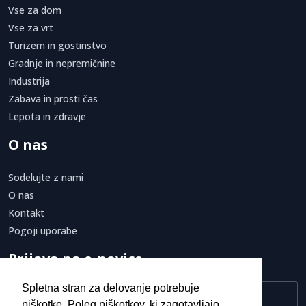
Vse za dom
Vse za vrt
Turizem in gostinstvo
Gradnje in nepremičnine
Industrija
Zabava in prosti čas
Lepota in zdravje
O nas
Sodelujte z nami
O nas
Kontakt
Pogoji uporabe
Prijava na e-novice
Spletna stran za delovanje potrebuje
piškotke. Poleg piškotkov, ki zagotavljajo