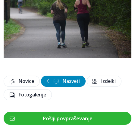
Novice
Nasveti
Izdelki
Fotogalerije
Pošlji povpraševanje