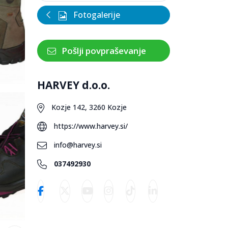
Fotogalerije
Pošlji povpraševanje
HARVEY d.o.o.
Kozje 142, 3260 Kozje
https://www.harvey.si/
info@harvey.si
037492930