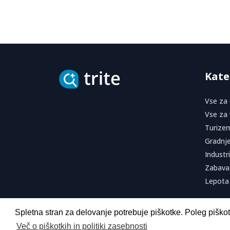
Kate
Vse za
Vse za 
Turizem
Gradnje
Industri
Zabava 
Lepota 
Spletna stran za delovanje potrebuje piškotke. Poleg piškotk
Več o piškotkih in politiki zasebnosti