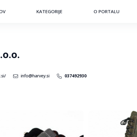
OV
KATEGORIJE
O PORTALU
o.o.
si/
info@harvey.si
037492930