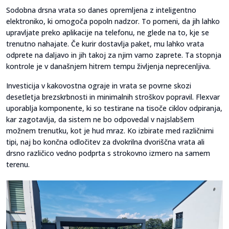
Sodobna drsna vrata so danes opremljena z inteligentno
elektroniko, ki omogoča popoln nadzor. To pomeni, da jih lahko
upravljate preko aplikacije na telefonu, ne glede na to, kje se
trenutno nahajate. Če kurir dostavlja paket, mu lahko vrata
odprete na daljavo in jih takoj za njim varno zaprete. Ta stopnja
kontrole je v današnjem hitrem tempu življenja neprecenljiva.
Investicija v kakovostna ograje in vrata se povrne skozi
desetletja brezskrbnosti in minimalnih stroškov popravil. Flexvar
uporablja komponente, ki so testirane na tisoče ciklov odpiranja,
kar zagotavlja, da sistem ne bo odpovedal v najslabšem
možnem trenutku, kot je hud mraz. Ko izbirate med različnimi
tipi, naj bo končna odločitev za dvokrilna dvoriščna vrata ali
drsno različico vedno podprta s strokovno izmero na samem
terenu.