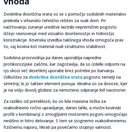
vhoda
Dvokrilna dvoriščna vrata so se s pomočjo sodobnih materialov
prelevila v vrhunsko tehnično rešitev za vsak dom. Pri
načrtovanju zunanje ureditve lastniki nepremičnin pogosto
iščejo ravnovesje med vizualno dovršenostjo in trdnostjo
konstrukcije. Kovinska izvedba takšnega vhoda omogoča prav
to, saj kovina kot material nudi strukturno stabilnost.
Sodobna proizvodnja pa danes uporablja napredne
protikorozijske zaščite, kar zagotavlja, da so izdelki odporni na
rjo skozi več desetletij uporabe brez potrebe po barvanju.
Odločitev za
dvokrilna dvoriščna vrata
pogosto temelji na
simetriji, ki jo takšen element ponuja. Idealna so za dovoze, kjer
je na voljo dovolj globine za nemoteno odpiranje kril navznoter.
Za razliko od preteklosti, ko so bila masivna težka za
vsakodnevno ročno upravljanje, danes lahki, a močni kovinski
profili v kombinaciji z zmogljivimi motornimi pogoni omogočajo
neslišno in hitro delovanje. S tem se izognemo vsakodnevnemu
fizičnemu naporu, hkrati pa povečamo stopnjo varnosti.