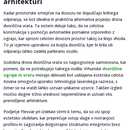
arhitekturi
Kadar prostorske omejitve na dovozu ne dopuščajo krilnega
odpiranja, se kot idealna in praktična alternativa pojavijo drsna
dvoriščna vrata. Ta sistem deluje tako, da se celotna
konstrukcija s pomočjo avtomatike pomakne vzporedno z
ograjo, kar sprosti celoten dovozni prostor takoj za linijo vhoda.
To je izjemno uporabno za krajša dvorišča, kjer bi krila ob
odpiranju lahko zadela parkirano vozilo.
Sodobna drsna dvoriščna vrata so najpogosteje samonosna, kar
pomeni, da ne potrebujejo talnega vodila. Vrhunske
dvoriščne
ograje in vrata
morajo delovati kot usklajena estetska celota.
Kovina omogoča uporabo tehnologije laserskega razreza, s
čimer se na vratih lahko ustvari unikatne vzorce. Takšen izgled
močno dvigne tržno vrednost nepremičnine in ustvari vtis
premišljene arhitekture.
Podjetje Flexvar pri izdelavi strmi k temu, da so vsi spoji
estetsko obdelani, kar preprečuje vstop vlage v notranjost
profilov in zagotavlja dolgotrajno strukturno integriteto brez