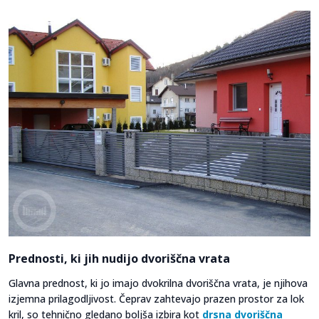
Prednosti, ki jih nudijo dvoriščna vrata
Glavna prednost, ki jo imajo dvokrilna dvoriščna vrata, je njihova
izjemna prilagodljivost. Čeprav zahtevajo prazen prostor za lok
kril, so tehnično gledano boljša izbira kot
drsna dvoriščna