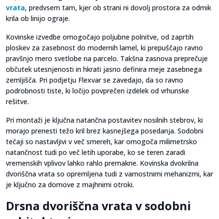
vrata
, predvsem tam, kjer ob strani ni dovolj prostora za odmik
krila ob linijo ograje.
Kovinske izvedbe omogočajo poljubne polnitve, od zaprtih
ploskev za zasebnost do modernih lamel, ki prepuščajo ravno
pravšnjo mero svetlobe na parcelo. Takšna zasnova preprečuje
občutek utesnjenosti in hkrati jasno definira meje zasebnega
zemljišča. Pri podjetju Flexvar se zavedajo, da so ravno
podrobnosti tiste, ki ločijo povprečen izdelek od vrhunske
rešitve.
Pri montaži je ključna natančna postavitev nosilnih stebrov, ki
morajo prenesti težo kril brez kasnejšega posedanja. Sodobni
tečaji so nastavljivi v več smereh, kar omogoča milimetrsko
natančnost tudi po več letih uporabe, ko se teren zaradi
vremenskih vplivov lahko rahlo premakne. Kovinska dvokrilna
dvoriščna vrata so opremljena tudi z varnostnimi mehanizmi, kar
je ključno za domove z majhnimi otroki.
Drsna dvoriščna vrata v sodobni