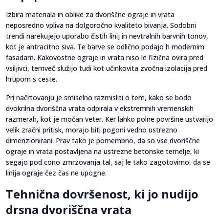
Izbira materiala in oblike za dvoriščne ograje in vrata
neposredno vpliva na dolgoročno kvaliteto bivanja. Sodobni
trendi narekujejo uporabo čistih linij in nevtralnih barvnih tonov,
kot je antracitno siva. Te barve se odlično podajo h modernim
fasadam. Kakovostne ograje in vrata niso le fizična ovira pred
vsiljivci, temveč služijo tudi kot učinkovita zvočna izolacija pred
hrupom s ceste.
Pri načrtovanju je smiselno razmisliti o tem, kako se bodo
dvokrilna dvoriščna vrata odpirala v ekstremnih vremenskih
razmerah, kot je močan veter. Ker lahko polne površine ustvarijo
velik zračni pritisk, morajo biti pogoni vedno ustrezno
dimenzionirani. Prav tako je pomembno, da so vse dvoriščne
ograje in vrata postavljena na ustrezne betonske temelje, ki
segajo pod cono zmrzovanja tal, saj le tako zagotovimo, da se
linija ograje čez čas ne upogne.
Tehnična dovršenost, ki jo nudijo
drsna dvoriščna vrata