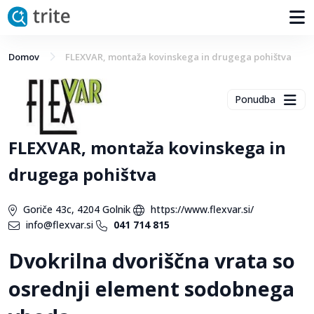
Domov
FLEXVAR, montaža kovinskega in drugega pohištva
Ponudba
FLEXVAR, montaža kovinskega in
drugega pohištva
Goriče 43c, 4204 Golnik
https://www.flexvar.si/
info@flexvar.si
041 714 815
Dvokrilna dvoriščna vrata so
osrednji element sodobnega