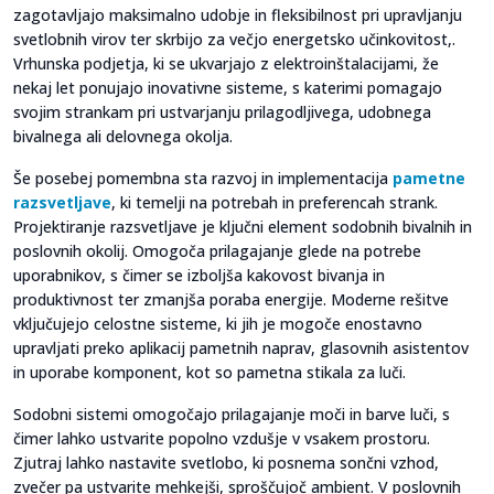
zagotavljajo maksimalno udobje in fleksibilnost pri upravljanju
svetlobnih virov ter skrbijo za večjo energetsko učinkovitost,.
Vrhunska podjetja, ki se ukvarjajo z elektroinštalacijami, že
nekaj let ponujajo inovativne sisteme, s katerimi pomagajo
svojim strankam pri ustvarjanju prilagodljivega, udobnega
bivalnega ali delovnega okolja.
Še posebej pomembna sta razvoj in implementacija
pametne
razsvetljave
, ki temelji na potrebah in preferencah strank.
Projektiranje razsvetljave je ključni element sodobnih bivalnih in
poslovnih okolij. Omogoča prilagajanje glede na potrebe
uporabnikov, s čimer se izboljša kakovost bivanja in
produktivnost ter zmanjša poraba energije. Moderne rešitve
vključujejo celostne sisteme, ki jih je mogoče enostavno
upravljati preko aplikacij pametnih naprav, glasovnih asistentov
in uporabe komponent, kot so pametna stikala za luči.
Sodobni sistemi omogočajo prilagajanje moči in barve luči, s
čimer lahko ustvarite popolno vzdušje v vsakem prostoru.
Zjutraj lahko nastavite svetlobo, ki posnema sončni vzhod,
zvečer pa ustvarite mehkejši, sproščujoč ambient. V poslovnih