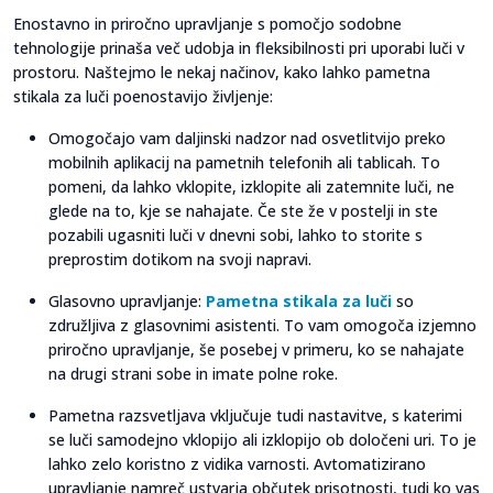
Enostavno in priročno upravljanje s pomočjo sodobne
tehnologije prinaša več udobja in fleksibilnosti pri uporabi luči v
prostoru. Naštejmo le nekaj načinov, kako lahko pametna
stikala za luči poenostavijo življenje:
Omogočajo vam daljinski nadzor nad osvetlitvijo preko
mobilnih aplikacij na pametnih telefonih ali tablicah. To
pomeni, da lahko vklopite, izklopite ali zatemnite luči, ne
glede na to, kje se nahajate. Če ste že v postelji in ste
pozabili ugasniti luči v dnevni sobi, lahko to storite s
preprostim dotikom na svoji napravi.
Glasovno upravljanje:
Pametna stikala za luči
so
združljiva z glasovnimi asistenti. To vam omogoča izjemno
priročno upravljanje, še posebej v primeru, ko se nahajate
na drugi strani sobe in imate polne roke.
Pametna razsvetljava vključuje tudi nastavitve, s katerimi
se luči samodejno vklopijo ali izklopijo ob določeni uri. To je
lahko zelo koristno z vidika varnosti. Avtomatizirano
upravljanje namreč ustvarja občutek prisotnosti, tudi ko vas