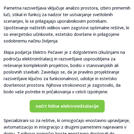
Pametna razsvetljava vključuje analizo prostora, izbiro primernih
luči, stikal in funkcij za nadzor ter ustvarjanje svetlobnih
scenarijev, ki se prilagajajo uporabnikovim potrebam.
Upoštevanje naštetih vidikov vam zagotovi optimalne rešitve, ki
so energetsko učinkovite, estetsko dovršene in prilagojene
sodobnemu načinu življenja.
Ekipa podjetja Elektro Pečaver je z dolgoletnimi izkušnjami na
področju elektroinštalacij in razsvetljave usposobljena za
reševanje kompleksnih projektov, bodisi v stanovanjskih ali
poslovnih stavbah. Zavedajo se, da je pravilno projektiranje
razsvetljave ključno za funkcionalnost, udobje in estetsko
dovršenost prostora. Njihova strokovnost je zagotovilo, da
bodo vaše potrebe in pričakovanja v celoti izpolnjene.
načrt hišne elektroinštalacije
Specializirani so za rešitve, ki omogočajo enostavno upravljanje,
avtomatizacijo in integracijo z drugimi pametnimi napravami v
domu. Z njihovo pomočjo boste enostavno dostopali do