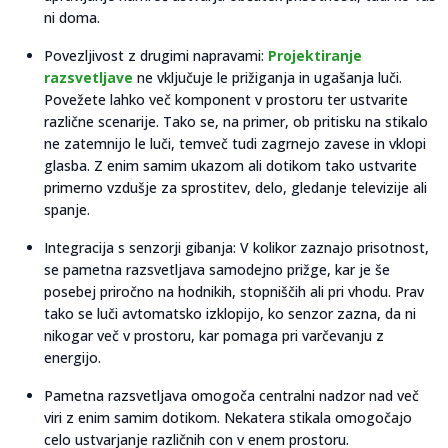
ni doma.
Povezljivost z drugimi napravami:
Projektiranje
razsvetljave
ne vključuje le prižiganja in ugašanja luči.
Povežete lahko več komponent v prostoru ter ustvarite
različne scenarije. Tako se, na primer, ob pritisku na stikalo
ne zatemnijo le luči, temveč tudi zagrnejo zavese in vklopi
glasba. Z enim samim ukazom ali dotikom tako ustvarite
primerno vzdušje za sprostitev, delo, gledanje televizije ali
spanje.
Integracija s senzorji gibanja: V kolikor zaznajo prisotnost,
se pametna razsvetljava samodejno prižge, kar je še
posebej priročno na hodnikih, stopniščih ali pri vhodu. Prav
tako se luči avtomatsko izklopijo, ko senzor zazna, da ni
nikogar več v prostoru, kar pomaga pri varčevanju z
energijo.
Pametna razsvetljava omogoča centralni nadzor nad več
viri z enim samim dotikom. Nekatera stikala omogočajo
celo ustvarjanje različnih con v enem prostoru.