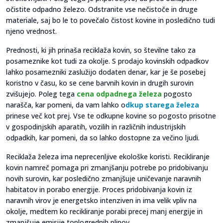
očistite odpadno železo. Odstranite vse nečistoče in druge
materiale, saj bo le to povečalo čistost kovine in posledično tudi
njeno vrednost.
Prednosti, ki jih prinaša reciklaža kovin, so številne tako za
posameznike kot tudi za okolje. S prodajo kovinskih odpadkov
lahko posamezniki zaslužijo dodaten denar, kar je še posebej
koristno v času, ko se cene barvnih kovin in drugih surovin
zvišujejo. Poleg tega
cena odpadnega železa
pogosto
narašča, kar pomeni, da vam lahko o
dkup starega železa
prinese več kot prej. Vse te odkupne kovine so pogosto prisotne
v gospodinjskih aparatih, vozilih in različnih industrijskih
odpadkih, kar pomeni, da so lahko dostopne za večino ljudi.
Reciklaža železa ima neprecenljive ekološke koristi. Recikliranje
kovin namreč pomaga pri zmanjšanju potrebe po pridobivanju
novih surovin, kar posledično zmanjšuje uničevanje naravnih
habitatov in porabo energije. Proces pridobivanja kovin iz
naravnih virov je energetsko intenziven in ima velik vpliv na
okolje, medtem ko recikliranje porabi precej manj energije in
zmanjšuje emisije toplogrednih plinov.