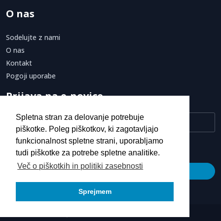
O nas
Sodelujte z nami
O nas
Kontakt
Pogoji uporabe
Prijava na e-novice
Spletna stran za delovanje potrebuje
piškotke. Poleg piškotkov, ki zagotavljajo
funkcionalnost spletne strani, uporabljamo
Strinjam se s
pogoji uporabe.
tudi piškotke za potrebe spletne analitike.
Več o piškotkih in politiki zasebnosti
Prijava
Sprejmem
© 2026
Novetik Studio d.o.o.