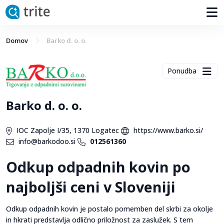
Domov
Barko d. o. o.
Ponudba
Barko d. o. o.
IOC Zapolje I/35, 1370 Logatec
https://www.barko.si/
info@barkodoo.si
012561360
Odkup odpadnih kovin po
najboljši ceni v Sloveniji
Odkup odpadnih kovin je postalo pomemben del skrbi za okolje
in hkrati predstavlja odlično priložnost za zaslužek. S tem