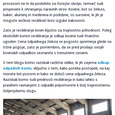
procesom ne le da poskrbite za čistejše okolje, temveč tudi
prispevate k ohranjanju naravnih virov. Kovine, kot so železo,
baker, aluminij in medenina in podobne, so surovine, ki jih je
mogoče večkrat reciklirati brez izgube kakovosti.
Zato je recikliranje kovin ključno za trajnostno prihodnost. Poleg
ekoloških koristi recikliranja je odkup kovine tudi finančno
ugoden. Cena odpadnega železa se pogosto spreminja glede na
tržne pogoje, zato je pomembno, da se pred prodajo svojih
kovinskih odpadkov seznanite s trenutnimi cenami.
V tem blogu bomo raziskali različne vidike, ki jih zajema
odkup
odpadnih kovin
, vključno s tem, kako poteka postopek, na kaj
morate biti pozorni in kako se določi cena odpadnega železa.
Raziskali bomo tudi prednosti recikliranja in kako lahko s
pravilnim ravnanjem z odpadki pripomorete k bolj trajnostnemu
življenjskemu slogu.