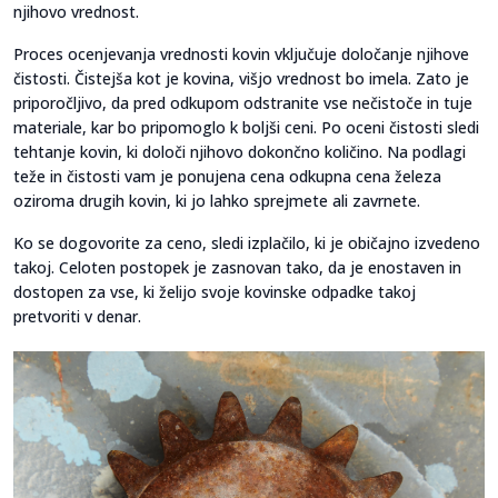
njihovo vrednost.
Proces ocenjevanja vrednosti kovin vključuje določanje njihove
čistosti. Čistejša kot je kovina, višjo vrednost bo imela. Zato je
priporočljivo, da pred odkupom odstranite vse nečistoče in tuje
materiale, kar bo pripomoglo k boljši ceni. Po oceni čistosti sledi
tehtanje kovin, ki določi njihovo dokončno količino. Na podlagi
teže in čistosti vam je ponujena cena odkupna cena železa
oziroma drugih kovin, ki jo lahko sprejmete ali zavrnete.
Ko se dogovorite za ceno, sledi izplačilo, ki je običajno izvedeno
takoj. Celoten postopek je zasnovan tako, da je enostaven in
dostopen za vse, ki želijo svoje kovinske odpadke takoj
pretvoriti v denar.