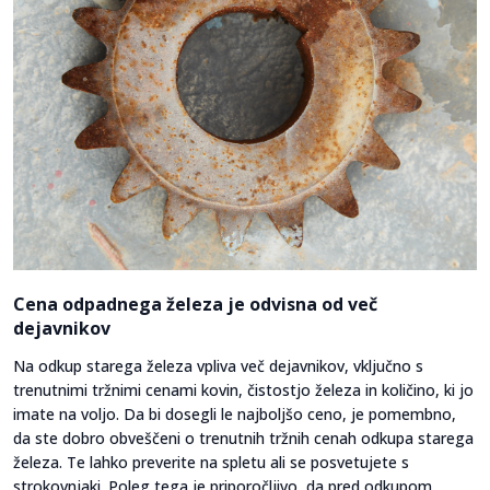
Cena odpadnega železa je odvisna od več
dejavnikov
Na odkup starega železa vpliva več dejavnikov, vključno s
trenutnimi tržnimi cenami kovin, čistostjo železa in količino, ki jo
imate na voljo. Da bi dosegli le najboljšo ceno, je pomembno,
da ste dobro obveščeni o trenutnih tržnih cenah odkupa starega
železa. Te lahko preverite na spletu ali se posvetujete s
strokovnjaki. Poleg tega je priporočljivo, da pred odkupom