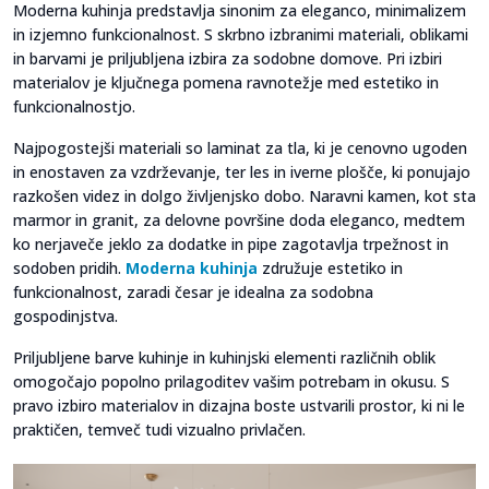
Moderna kuhinja predstavlja sinonim za eleganco, minimalizem
in izjemno funkcionalnost. S skrbno izbranimi materiali, oblikami
in barvami je priljubljena izbira za sodobne domove. Pri izbiri
materialov je ključnega pomena ravnotežje med estetiko in
funkcionalnostjo.
Najpogostejši materiali so laminat za tla, ki je cenovno ugoden
in enostaven za vzdrževanje, ter les in iverne plošče, ki ponujajo
razkošen videz in dolgo življenjsko dobo. Naravni kamen, kot sta
marmor in granit, za delovne površine doda eleganco, medtem
ko nerjaveče jeklo za dodatke in pipe zagotavlja trpežnost in
sodoben pridih.
Moderna kuhinja
združuje estetiko in
funkcionalnost, zaradi česar je idealna za sodobna
gospodinjstva.
Priljubljene barve kuhinje in kuhinjski elementi različnih oblik
omogočajo popolno prilagoditev vašim potrebam in okusu. S
pravo izbiro materialov in dizajna boste ustvarili prostor, ki ni le
praktičen, temveč tudi vizualno privlačen.