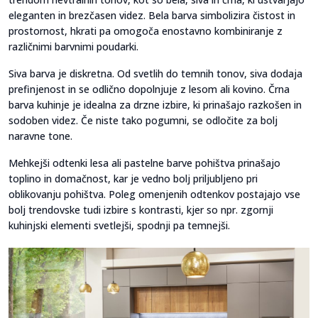
eleganten in brezčasen videz. Bela barva simbolizira čistost in
prostornost, hkrati pa omogoča enostavno kombiniranje z
različnimi barvnimi poudarki.
Siva barva je diskretna. Od svetlih do temnih tonov, siva dodaja
prefinjenost in se odlično dopolnjuje z lesom ali kovino. Črna
barva kuhinje je idealna za drzne izbire, ki prinašajo razkošen in
sodoben videz. Če niste tako pogumni, se odločite za bolj
naravne tone.
Mehkejši odtenki lesa ali pastelne barve pohištva prinašajo
toplino in domačnost, kar je vedno bolj priljubljeno pri
oblikovanju pohištva. Poleg omenjenih odtenkov postajajo vse
bolj trendovske tudi izbire s kontrasti, kjer so npr. zgornji
kuhinjski elementi svetlejši, spodnji pa temnejši.