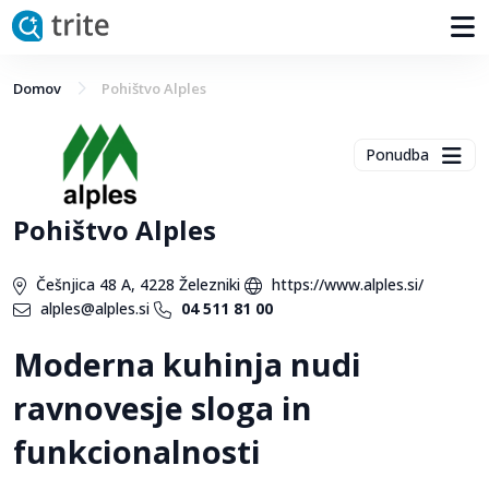
Domov
Pohištvo Alples
Ponudba
Pohištvo Alples
Češnjica 48 A, 4228 Železniki
https://www.alples.si/
alples@alples.si
04 511 81 00
Moderna kuhinja nudi
ravnovesje sloga in
funkcionalnosti