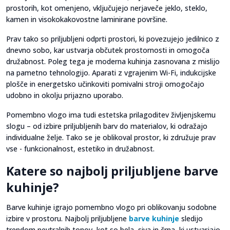
prostorih, kot omenjeno, vključujejo nerjaveče jeklo, steklo,
kamen in visokokakovostne laminirane površine.
Prav tako so priljubljeni odprti prostori, ki povezujejo jedilnico z
dnevno sobo, kar ustvarja občutek prostornosti in omogoča
družabnost. Poleg tega je moderna kuhinja zasnovana z mislijo
na pametno tehnologijo. Aparati z vgrajenim Wi-Fi, indukcijske
plošče in energetsko učinkoviti pomivalni stroji omogočajo
udobno in okolju prijazno uporabo.
Pomembno vlogo ima tudi estetska prilagoditev življenjskemu
slogu – od izbire priljubljenih barv do materialov, ki odražajo
individualne želje. Tako se je oblikoval prostor, ki združuje prav
vse - funkcionalnost, estetiko in družabnost.
Katere so najbolj priljubljene barve
kuhinje?
Barve kuhinje igrajo pomembno vlogo pri oblikovanju sodobne
izbire v prostoru. Najbolj priljubljene
barve kuhinje
sledijo
trendom nevtralnih tonov, kot so bela, siva in črna, ki ustvarjajo