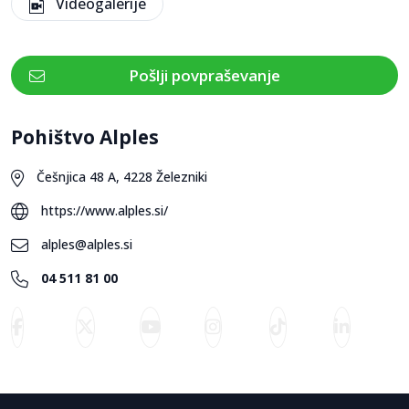
Videogalerije
Pošlji povpraševanje
Pohištvo Alples
Češnjica 48 A, 4228 Železniki
https://www.alples.si/
alples@alples.si
04 511 81 00