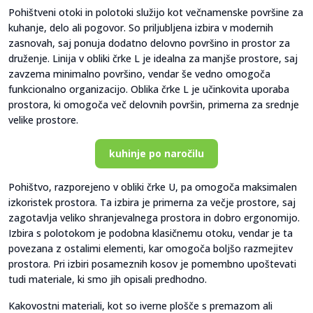
Pohištveni otoki in polotoki služijo kot večnamenske površine za
kuhanje, delo ali pogovor. So priljubljena izbira v modernih
zasnovah, saj ponuja dodatno delovno površino in prostor za
druženje. Linija v obliki črke L je idealna za manjše prostore, saj
zavzema minimalno površino, vendar še vedno omogoča
funkcionalno organizacijo. Oblika črke L je učinkovita uporaba
prostora, ki omogoča več delovnih površin, primerna za srednje
velike prostore.
kuhinje po naročilu
Pohištvo, razporejeno v obliki črke U, pa omogoča maksimalen
izkoristek prostora. Ta izbira je primerna za večje prostore, saj
zagotavlja veliko shranjevalnega prostora in dobro ergonomijo.
Izbira s polotokom je podobna klasičnemu otoku, vendar je ta
povezana z ostalimi elementi, kar omogoča boljšo razmejitev
prostora. Pri izbiri posameznih kosov je pomembno upoštevati
tudi materiale, ki smo jih opisali predhodno.
Kakovostni materiali, kot so iverne plošče s premazom ali