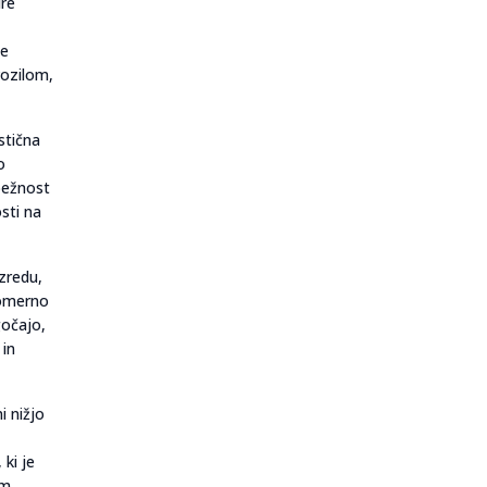
ure
je
vozilom,
stična
o
rpežnost
sti na
zredu,
komerno
gočajo,
 in
i nižjo
ki je
om