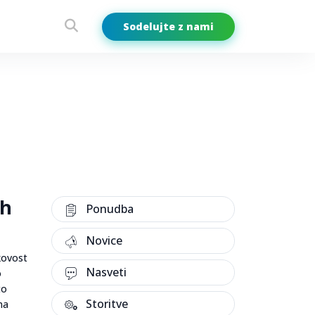
Sodelujte z nami
eh
Ponudba
Novice
akovost
Nasveti
o
to
Storitve
na