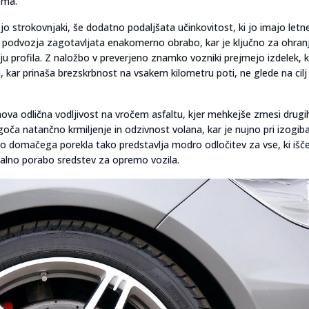
ema.
ejo strokovnjaki, še dodatno podaljšata učinkovitost, ki jo imajo let
ev podvozja zagotavljata enakomerno obrabo, kar je ključno za ohran
nju profila. Z naložbo v preverjeno znamko vozniki prejmejo izdelek, k
kar prinaša brezskrbnost na vsakem kilometru poti, ne glede na cilj
jihova odlična vodljivost na vročem asfaltu, kjer mehkejše zmesi drugi
ča natančno krmiljenje in odzivnost volana, kar je nujno pri izogib
premo domačega porekla tako predstavlja modro odločitev za vse, ki išč
nalno porabo sredstev za opremo vozila.