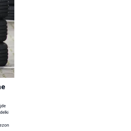
ne
ajde
delki
sezon