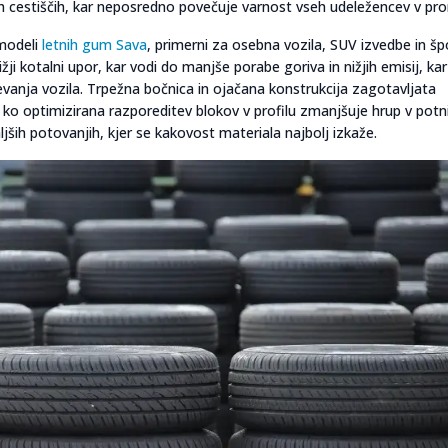
h cestiščih, kar neposredno povečuje varnost vseh udeležencev v pr
 modeli
letnih gum Sava
, primerni za osebna vozila, SUV izvedbe in š
ji kotalni upor, kar vodi do manjše porabe goriva in nižjih emisij, kar
vanja vozila. Trpežna bočnica in ojačana konstrukcija zagotavljata
em ko optimizirana razporeditev blokov v profilu zmanjšuje hrup v potni
jših potovanjih, kjer se kakovost materiala najbolj izkaže.