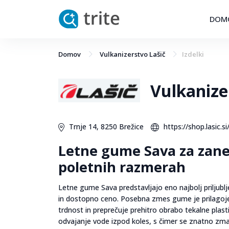
DOM
Domov
Vulkanizerstvo Lašič
Izdelki
Vulkanize
Trnje 14, 8250 Brežice
https://shop.lasic.si
Letne gume Sava za zanes
poletnih razmerah
Letne gume Sava predstavljajo eno najbolj priljublje
in dostopno ceno. Posebna zmes gume je prilagoje
trdnost in preprečuje prehitro obrabo tekalne plast
odvajanje vode izpod koles, s čimer se znatno zm