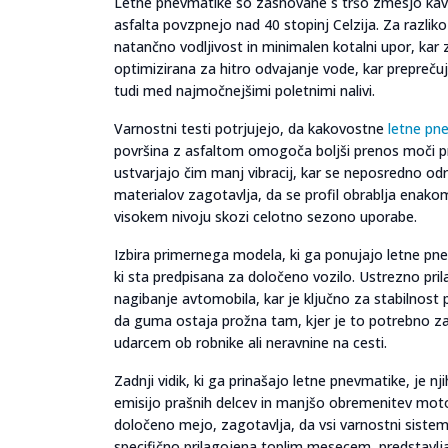
Letne pnevmatike so zasnovane s tršo zmesjo kavčuk
asfalta povzpnejo nad 40 stopinj Celzija. Za razliko
natančno vodljivost in minimalen kotalni upor, kar 
optimizirana za hitro odvajanje vode, kar prepreč
tudi med najmočnejšimi poletnimi nalivi.
Varnostni testi potrjujejo, da kakovostne
letne pn
površina z asfaltom omogoča boljši prenos moči pri
ustvarjajo čim manj vibracij, kar se neposredno odr
materialov zagotavlja, da se profil obrablja enakom
visokem nivoju skozi celotno sezono uporabe.
Izbira primernega modela, ki ga ponujajo letne pne
ki sta predpisana za določeno vozilo. Ustrezno pri
nagibanje avtomobila, kar je ključno za stabilnos
da guma ostaja prožna tam, kjer je to potrebno za
udarcem ob robnike ali neravnine na cesti.
Zadnji vidik, ki ga prinašajo letne pnevmatike, je 
emisijo prašnih delcev in manjšo obremenitev moto
določeno mejo, zagotavlja, da vsi varnostni sistemi 
specifično prilagojena toplim mesecem, predstavlja