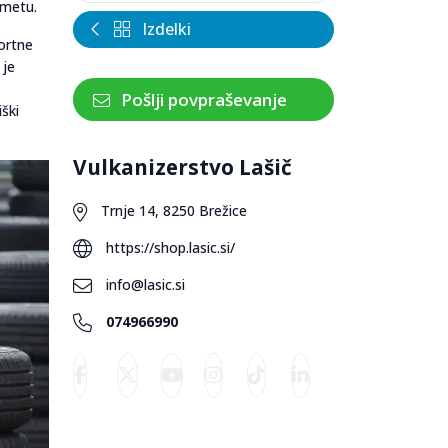
ometu.
Izdelki
portne
 je
Pošlji povpraševanje
ški
Vulkanizerstvo Lašič
Trnje 14, 8250 Brežice
https://shop.lasic.si/
info@lasic.si
074966990