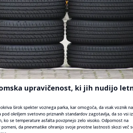
mska upravičenost, ki jih nudijo let
, pokriva širok spekter voznega parka, kar omogoča, da vsak voznik n
 pod okriljem svetovno priznanih standardov zagotavlja, da so vsi iz
ih, ko se temperature asfalta povzpnejo zelo visoko. Odpornost na
ar pomeni, da pnevmatike ohranijo svoje prvotne lastnosti skozi več 