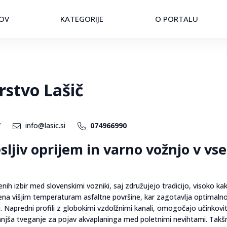
OV
KATEGORIJE
O PORTALU
rstvo Lašič
/
info@lasic.si
074966990
ljiv oprijem in varno vožnjo v vs
nih izbir med slovenskimi vozniki, saj združujejo tradicijo, visoko k
na višjim temperaturam asfaltne površine, kar zagotavlja optimaln
i. Napredni profili z globokimi vzdolžnimi kanali, omogočajo učinkovi
anjša tveganje za pojav akvaplaninga med poletnimi nevihtami. Takš