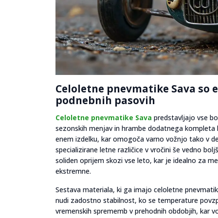
Celoletne pnevmatike Sava so 
podnebnih pasovih
Celoletne pnevmatike Sava
predstavljajo vse bol
sezonskih menjav in hrambe dodatnega kompleta kole
enem izdelku, kar omogoča varno vožnjo tako v de
specializirane letne različice v vročini še vedno bo
soliden oprijem skozi vse leto, kar je idealno za
ekstremne.
Sestava materiala, ki ga imajo celoletne pnevmatik
nudi zadostno stabilnost, ko se temperature povzp
vremenskih sprememb v prehodnih obdobjih, kar vozn