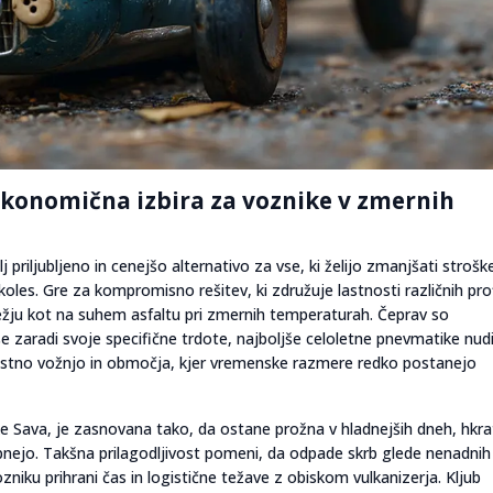
ekonomična izbira za voznike v zmernih
j priljubljeno in cenejšo alternativo za vse, ki želijo zmanjšati strošk
s. Gre za kompromisno rešitev, ki združuje lastnosti različnih prof
žju kot na suhem asfaltu pri zmernih temperaturah. Čeprav so
ljše zaradi svoje specifične trdote, najboljše celoletne pnevmatike nud
 mestno vožnjo in območja, kjer vremenske razmere redko postanejo
e Sava, je zasnovana tako, da ostane prožna v hladnejših dneh, hkra
nejo. Takšna prilagodljivost pomeni, da odpade skrb glede nenadnih
iku prihrani čas in logistične težave z obiskom vulkanizerja. Kljub