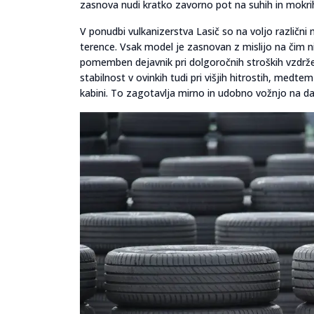
zasnova nudi kratko zavorno pot na suhih in mokri
V ponudbi vulkanizerstva Lasič so na voljo različni
terence. Vsak model je zasnovan z mislijo na čim niž
pomemben dejavnik pri dolgoročnih stroških vzdrže
stabilnost v ovinkih tudi pri višjih hitrostih, medt
kabini. To zagotavlja mirno in udobno vožnjo na dal