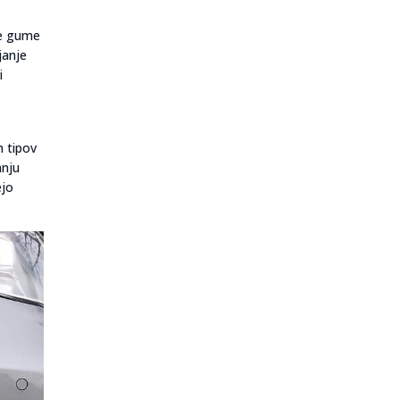
ne gume
janje
i
h tipov
anju
ejo