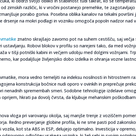
a, ki obdrži svojo obliko in stabilnost tudi takrat, ko se temperat
 od zimskih različic, ki v vročini postanejo premehke, te zagotavljajo
zmanjšuje porabo goriva. Posebna oblika kanalov na tekalni površini 
uje drsenje na mokri podlagi in vozniku omogoča popoln nadzor nad 
evmatike
znatno skrajšajo zavorno pot na suhem cestišču, saj večja 
 ustavljanju. Robovi blokov v profilu so narejeni tako, da med vožnj
aža v tišji potniški kabini in večjem udobju med dolgimi vožnjami. T
erno, kar podaljšuje življenjsko dobo izdelka in ohranja vozne lastno
vmatike, mora vedno temeljiti na indeksu nosilnosti in hitrostnem ra
lagojena konstrukcija bočnice nudi oporo v ovinkih in preprečuje pre
t pri nenadnih spremembah smeri. Sodobne tehnologije izdelave omo
 oprijem, hkrati pa dovolj čvrsta, da kljubuje mehanskim poškodbam
njihova vloga pri varovanju okolja, saj manjše trenje z voziščem pomen
rja. Redno preverjanje globine profila, ki ne sme pasti pod zakonsko
vozila, kot sta ABS in ESP, delujejo optimalno. Investicija v opremo, 
 odgovorno odločitev vsakega voznika, ki želi sebi in svojim potnik