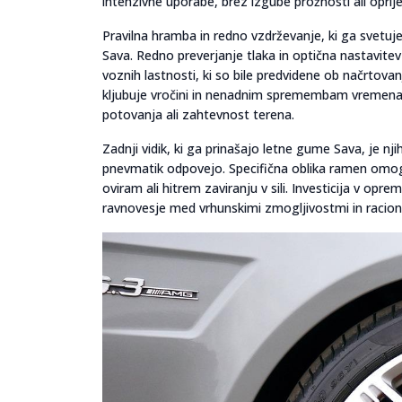
intenzivne uporabe, brez izgube prožnosti ali oprij
Pravilna hramba in redno vzdrževanje, ki ga svetuj
Sava. Redno preverjanje tlaka in optična nastavit
voznih lastnosti, ki so bile predvidene ob načrtova
kljubuje vročini in nenadnim spremembam vremena, 
potovanja ali zahtevnost terena.
Zadnji vidik, ki ga prinašajo letne gume Sava, je n
pnevmatik odpovejo. Specifična oblika ramen omogo
oviram ali hitrem zaviranju v sili. Investicija v o
ravnovesje med vrhunskimi zmogljivostmi in racio