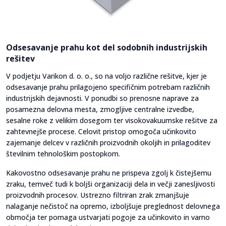
Odsesavanje prahu kot del sodobnih industrijskih
rešitev
V podjetju Varikon d. o. o., so na voljo različne rešitve, kjer je
odsesavanje prahu prilagojeno specifičnim potrebam različnih
industrijskih dejavnosti. V ponudbi so prenosne naprave za
posamezna delovna mesta, zmogljive centralne izvedbe,
sesalne roke z velikim dosegom ter visokovakuumske rešitve za
zahtevnejše procese. Celovit pristop omogoča učinkovito
zajemanje delcev v različnih proizvodnih okoljih in prilagoditev
številnim tehnološkim postopkom.
Kakovostno odsesavanje prahu ne prispeva zgolj k čistejšemu
zraku, temveč tudi k boljši organizaciji dela in večji zanesljivosti
proizvodnih procesov. Ustrezno filtriran zrak zmanjšuje
nalaganje nečistoč na opremo, izboljšuje preglednost delovnega
območja ter pomaga ustvarjati pogoje za učinkovito in varno