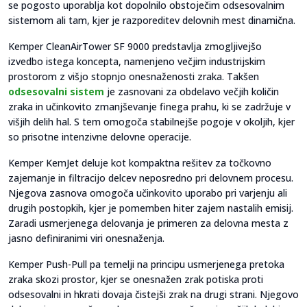
se pogosto uporablja kot dopolnilo obstoječim odsesovalnim
sistemom ali tam, kjer je razporeditev delovnih mest dinamična.
Kemper CleanAirTower SF 9000 predstavlja zmogljivejšo
izvedbo istega koncepta, namenjeno večjim industrijskim
prostorom z višjo stopnjo onesnaženosti zraka. Takšen
odsesovalni sistem
je zasnovani za obdelavo večjih količin
zraka in učinkovito zmanjševanje finega prahu, ki se zadržuje v
višjih delih hal. S tem omogoča stabilnejše pogoje v okoljih, kjer
so prisotne intenzivne delovne operacije.
Kemper KemJet deluje kot kompaktna rešitev za točkovno
zajemanje in filtracijo delcev neposredno pri delovnem procesu.
Njegova zasnova omogoča učinkovito uporabo pri varjenju ali
drugih postopkih, kjer je pomemben hiter zajem nastalih emisij.
Zaradi usmerjenega delovanja je primeren za delovna mesta z
jasno definiranimi viri onesnaženja.
Kemper Push-Pull pa temelji na principu usmerjenega pretoka
zraka skozi prostor, kjer se onesnažen zrak potiska proti
odsesovalni in hkrati dovaja čistejši zrak na drugi strani. Njegovo