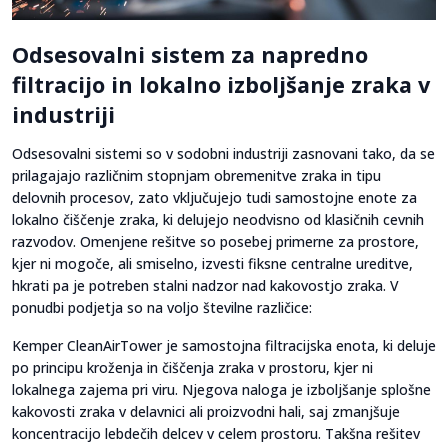
Odsesovalni sistem za napredno
filtracijo in lokalno izboljšanje zraka v
industriji
Odsesovalni sistemi so v sodobni industriji zasnovani tako, da se
prilagajajo različnim stopnjam obremenitve zraka in tipu
delovnih procesov, zato vključujejo tudi samostojne enote za
lokalno čiščenje zraka, ki delujejo neodvisno od klasičnih cevnih
razvodov. Omenjene rešitve so posebej primerne za prostore,
kjer ni mogoče, ali smiselno, izvesti fiksne centralne ureditve,
hkrati pa je potreben stalni nadzor nad kakovostjo zraka. V
ponudbi podjetja so na voljo številne različice:
Kemper CleanAirTower je samostojna filtracijska enota, ki deluje
po principu kroženja in čiščenja zraka v prostoru, kjer ni
lokalnega zajema pri viru. Njegova naloga je izboljšanje splošne
kakovosti zraka v delavnici ali proizvodni hali, saj zmanjšuje
koncentracijo lebdečih delcev v celem prostoru. Takšna rešitev