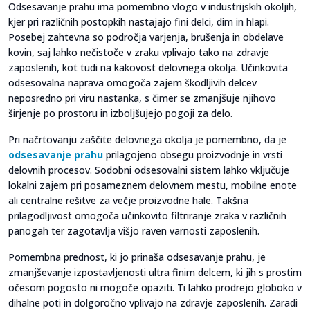
Odsesavanje prahu ima pomembno vlogo v industrijskih okoljih,
kjer pri različnih postopkih nastajajo fini delci, dim in hlapi.
Posebej zahtevna so področja varjenja, brušenja in obdelave
kovin, saj lahko nečistoče v zraku vplivajo tako na zdravje
zaposlenih, kot tudi na kakovost delovnega okolja. Učinkovita
odsesovalna naprava omogoča zajem škodljivih delcev
neposredno pri viru nastanka, s čimer se zmanjšuje njihovo
širjenje po prostoru in izboljšujejo pogoji za delo.
Pri načrtovanju zaščite delovnega okolja je pomembno, da je
odsesavanje prahu
prilagojeno obsegu proizvodnje in vrsti
delovnih procesov. Sodobni odsesovalni sistem lahko vključuje
lokalni zajem pri posameznem delovnem mestu, mobilne enote
ali centralne rešitve za večje proizvodne hale. Takšna
prilagodljivost omogoča učinkovito filtriranje zraka v različnih
panogah ter zagotavlja višjo raven varnosti zaposlenih.
Pomembna prednost, ki jo prinaša odsesavanje prahu, je
zmanjševanje izpostavljenosti ultra finim delcem, ki jih s prostim
očesom pogosto ni mogoče opaziti. Ti lahko prodrejo globoko v
dihalne poti in dolgoročno vplivajo na zdravje zaposlenih. Zaradi