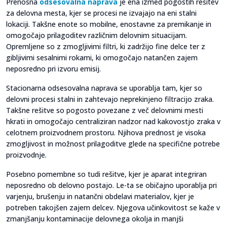
Prenosna
odsesovalna naprava
je ena izmed pogostih rešitev
za delovna mesta, kjer se procesi ne izvajajo na eni stalni
lokaciji. Takšne enote so mobilne, enostavne za premikanje in
omogočajo prilagoditev različnim delovnim situacijam.
Opremljene so z zmogljivimi filtri, ki zadržijo fine delce ter z
gibljivimi sesalnimi rokami, ki omogočajo natančen zajem
neposredno pri izvoru emisij.
Stacionarna odsesovalna naprava se uporablja tam, kjer so
delovni procesi stalni in zahtevajo neprekinjeno filtracijo zraka.
Takšne rešitve so pogosto povezane z več delovnimi mesti
hkrati in omogočajo centraliziran nadzor nad kakovostjo zraka v
celotnem proizvodnem prostoru. Njihova prednost je visoka
zmogljivost in možnost prilagoditve glede na specifične potrebe
proizvodnje.
Posebno pomembne so tudi rešitve, kjer je aparat integriran
neposredno ob delovno postajo. Le-ta se običajno uporablja pri
varjenju, brušenju in natančni obdelavi materialov, kjer je
potreben takojšen zajem delcev. Njegova učinkovitost se kaže v
zmanjšanju kontaminacije delovnega okolja in manjši