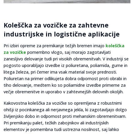
Koleščka za vozičke za zahtevne
industrijske in logistične aplikacije
Pri izbiri opreme za premikanje težjih bremen imajo
koleščka
za vozičke
pomembno vlogo, saj morajo zagotavljati
zanesljivo delovanje tudi pri visokih obremenitvah. V industriji se
pogosto uporabljajo izvedbe iz poliuretana, poliamida, gume in
litega železa, pri čemer ima vsak material svoje prednosti.
Poliuretan na primer odlikujeta dobra odpornost proti obrabi in
tiho delovanje, medtem ko so poliamidne izvedbe primerne za
večje obremenitve in uporabo v zahtevnejših delovnih okoljih.
Kakovostna koleščka za vozičke so opremljena z robustnimi
ohišji iz pocinkanega ali nerjavnega jekla, ki zagotavljajo dolgo
življenjsko dobo in odpornost proti mehanskim obremenitvam.
Pri premikanju palet, težkih zabojnikov ali industrijskih
elementov je pomembna tudi ustrezna nosilnost, saj lahko