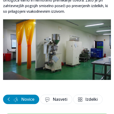
omogoča varno in nemoteno premikanje tovora. Zato je pri
zahtevnejših pogojih smiselno poseči po preverjenih izdelkih, ki
so prilagojeni vsakodnevnim izzivom.
Novice
Nasveti
Izdelki