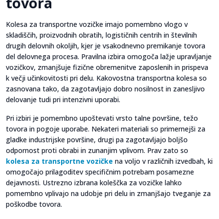
tovora
Kolesa za transportne vozičke imajo pomembno vlogo v
skladiščih, proizvodnih obratih, logističnih centrih in številnih
drugih delovnih okoljih, kjer je vsakodnevno premikanje tovora
del delovnega procesa. Pravilna izbira omogoča lažje upravljanje
vozičkov, zmanjšuje fizične obremenitve zaposlenih in prispeva
k večji učinkovitosti pri delu. Kakovostna transportna kolesa so
zasnovana tako, da zagotavljajo dobro nosilnost in zanesljivo
delovanje tudi pri intenzivni uporabi.
Pri izbiri je pomembno upoštevati vrsto talne površine, težo
tovora in pogoje uporabe. Nekateri materiali so primernejši za
gladke industrijske površine, drugi pa zagotavljajo boljšo
odpornost proti obrabi in zunanjim vplivom. Prav zato so
kolesa za transportne vozičke
na voljo v različnih izvedbah, ki
omogočajo prilagoditev specifičnim potrebam posamezne
dejavnosti. Ustrezno izbrana koleščka za vozičke lahko
pomembno vplivajo na udobje pri delu in zmanjšajo tveganje za
poškodbe tovora.