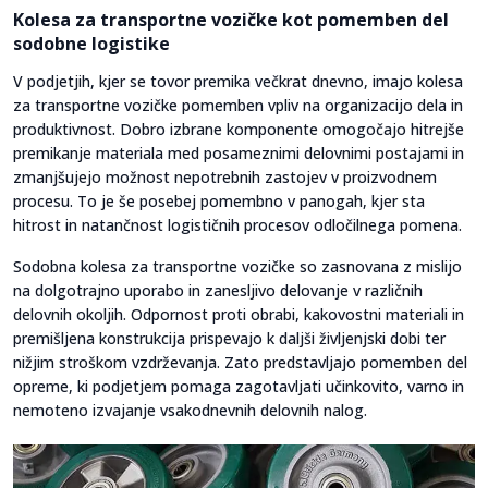
Kolesa za transportne vozičke kot pomemben del
sodobne logistike
V podjetjih, kjer se tovor premika večkrat dnevno, imajo kolesa
za transportne vozičke pomemben vpliv na organizacijo dela in
produktivnost. Dobro izbrane komponente omogočajo hitrejše
premikanje materiala med posameznimi delovnimi postajami in
zmanjšujejo možnost nepotrebnih zastojev v proizvodnem
procesu. To je še posebej pomembno v panogah, kjer sta
hitrost in natančnost logističnih procesov odločilnega pomena.
Sodobna kolesa za transportne vozičke so zasnovana z mislijo
na dolgotrajno uporabo in zanesljivo delovanje v različnih
delovnih okoljih. Odpornost proti obrabi, kakovostni materiali in
premišljena konstrukcija prispevajo k daljši življenjski dobi ter
nižjim stroškom vzdrževanja. Zato predstavljajo pomemben del
opreme, ki podjetjem pomaga zagotavljati učinkovito, varno in
nemoteno izvajanje vsakodnevnih delovnih nalog.