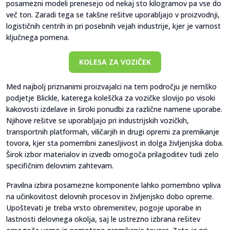
posamezni modeli prenesejo od nekaj sto kilogramov pa vse do
več ton. Zaradi tega se takšne rešitve uporabljajo v proizvodnji,
logističnih centrih in pri posebnih vejah industrije, kjer je varnost
ključnega pomena.
KOLESA ZA VOZIČEK
Med najbolj priznanimi proizvajalci na tem področju je nemško
podjetje Blickle, katerega koleščka za vozičke slovijo po visoki
kakovosti izdelave in široki ponudbi za različne namene uporabe.
Njihove rešitve se uporabljajo pri industrijskih vozičkih,
transportnih platformah, viličarjih in drugi opremi za premikanje
tovora, kjer sta pomembni zanesljivost in dolga življenjska doba.
Širok izbor materialov in izvedb omogoča prilagoditev tudi zelo
specifičnim delovnim zahtevam.
Pravilna izbira posamezne komponente lahko pomembno vpliva
na učinkovitost delovnih procesov in življenjsko dobo opreme.
Upoštevati je treba vrsto obremenitev, pogoje uporabe in
lastnosti delovnega okolja, saj le ustrezno izbrana rešitev