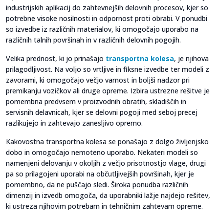
industrijskih aplikacij do zahtevnejših delovnih procesov, kjer so
potrebne visoke nosilnosti in odpornost proti obrabi. V ponudbi
so izvedbe iz različnih materialov, ki omogočajo uporabo na
različnih talnih površinah in v različnih delovnih pogojih.
Velika prednost, ki jo prinašajo
transportna kolesa
, je njihova
prilagodljivost. Na voljo so vrtljive in fiksne izvedbe ter modeli z
zavorami, ki omogočajo večjo varnost in boljši nadzor pri
premikanju vozičkov ali druge opreme. Izbira ustrezne rešitve je
pomembna predvsem v proizvodnih obratih, skladiščih in
servisnih delavnicah, kjer se delovni pogoji med seboj precej
razlikujejo in zahtevajo zanesljivo opremo.
Kakovostna transportna kolesa se ponašajo z dolgo življenjsko
dobo in omogočajo nemoteno uporabo. Nekateri modeli so
namenjeni delovanju v okoljih z večjo prisotnostjo vlage, drugi
pa so prilagojeni uporabi na občutljivejših površinah, kjer je
pomembno, da ne puščajo sledi. Široka ponudba različnih
dimenzij in izvedb omogoča, da uporabniki lažje najdejo rešitev,
ki ustreza njihovim potrebam in tehničnim zahtevam opreme.