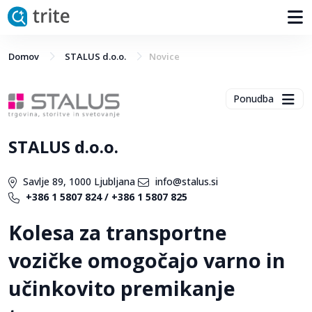
Domov
STALUS d.o.o.
Novice
Ponudba
STALUS d.o.o.
Savlje 89, 1000 Ljubljana
info@stalus.si
+386 1 5807 824 / +386 1 5807 825
Kolesa za transportne
vozičke omogočajo varno in
učinkovito premikanje