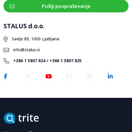
Pošlji povpraševanje
STALUS d.o.o.
Savlje 89, 1000 Ljubljana
info@stalus.si
+386 1 5807 824 / +386 1 5807 825