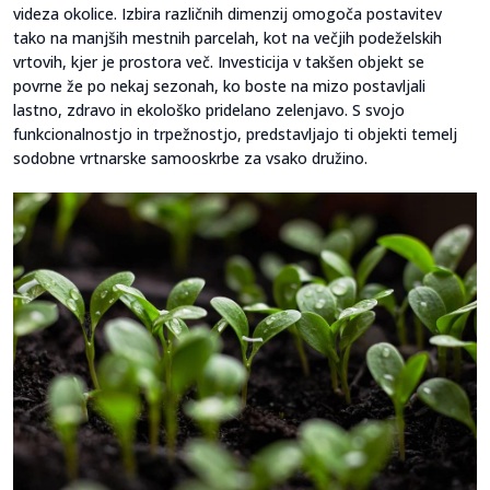
videza okolice. Izbira različnih dimenzij omogoča postavitev
tako na manjših mestnih parcelah, kot na večjih podeželskih
vrtovih, kjer je prostora več. Investicija v takšen objekt se
povrne že po nekaj sezonah, ko boste na mizo postavljali
lastno, zdravo in ekološko pridelano zelenjavo. S svojo
funkcionalnostjo in trpežnostjo, predstavljajo ti objekti temelj
sodobne vrtnarske samooskrbe za vsako družino.