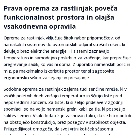
Prava oprema za rastlinjak poveča
funkcionalnost prostora in olajša
vsakodnevna opravila
Oprema za rastlinjak vključuje širok nabor pripomočkov, od
namakalnih sistemov do avtomatskih odpiral strešnih oken, ki
delujejo brez električne energije. Ti sistemi zaznavajo
temperaturo in samodejno poskrbijo za zračenje, kar preprečuje
pregrevanje sadik, ko vas ni doma. Z uporabo namenskih polic in
miz, pa maksimalno izkoristite prostor ter si zagotovite
ergonomsko višino za sejanje in presajanje.
Sodobna oprema za rastlinjak zajema tudi senčilne mreže, ki v
vročih poletnih dneh znižajo temperaturo in ščitijo liste pred
neposrednim soncem. Za tiste, ki si želijo pridelave v zgodnji
spomladi, so na voljo namenski grelni kabli za tla, ki pospešijo
kalitev semen. Vsak dodatek je zasnovan tako, da se hitro pritrdi
na obstoječo konstrukcijo, brez posegov v stabilnost objekta.
Prilagodljivost omogoča, da svoj vrtni kotiček sčasoma