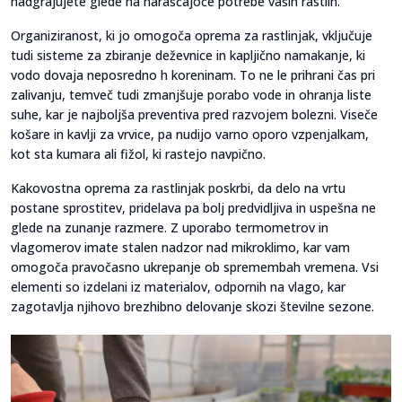
nadgrajujete glede na naraščajoče potrebe vaših rastlin.
Organiziranost, ki jo omogoča oprema za rastlinjak, vključuje
tudi sisteme za zbiranje deževnice in kapljično namakanje, ki
vodo dovaja neposredno h koreninam. To ne le prihrani čas pri
zalivanju, temveč tudi zmanjšuje porabo vode in ohranja liste
suhe, kar je najboljša preventiva pred razvojem bolezni. Viseče
košare in kavlji za vrvice, pa nudijo varno oporo vzpenjalkam,
kot sta kumara ali fižol, ki rastejo navpično.
Kakovostna oprema za rastlinjak poskrbi, da delo na vrtu
postane sprostitev, pridelava pa bolj predvidljiva in uspešna ne
glede na zunanje razmere. Z uporabo termometrov in
vlagomerov imate stalen nadzor nad mikroklimo, kar vam
omogoča pravočasno ukrepanje ob spremembah vremena. Vsi
elementi so izdelani iz materialov, odpornih na vlago, kar
zagotavlja njihovo brezhibno delovanje skozi številne sezone.