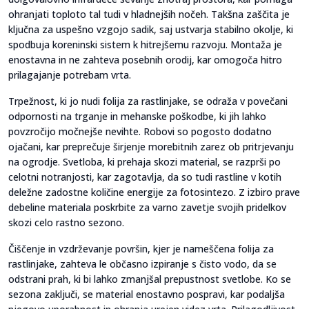
ohranjati toploto tal tudi v hladnejših nočeh. Takšna zaščita je
ključna za uspešno vzgojo sadik, saj ustvarja stabilno okolje, ki
spodbuja koreninski sistem k hitrejšemu razvoju. Montaža je
enostavna in ne zahteva posebnih orodij, kar omogoča hitro
prilagajanje potrebam vrta.
Trpežnost, ki jo nudi folija za rastlinjake, se odraža v povečani
odpornosti na trganje in mehanske poškodbe, ki jih lahko
povzročijo močnejše nevihte. Robovi so pogosto dodatno
ojačani, kar preprečuje širjenje morebitnih zarez ob pritrjevanju
na ogrodje. Svetloba, ki prehaja skozi material, se razprši po
celotni notranjosti, kar zagotavlja, da so tudi rastline v kotih
deležne zadostne količine energije za fotosintezo. Z izbiro prave
debeline materiala poskrbite za varno zavetje svojih pridelkov
skozi celo rastno sezono.
Čiščenje in vzdrževanje površin, kjer je nameščena folija za
rastlinjake, zahteva le občasno izpiranje s čisto vodo, da se
odstrani prah, ki bi lahko zmanjšal prepustnost svetlobe. Ko se
sezona zaključi, se material enostavno pospravi, kar podaljša