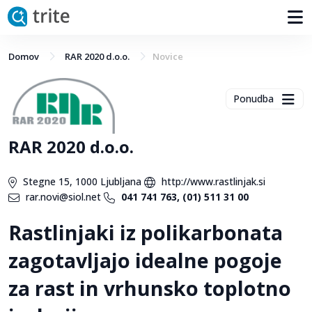
Domov
RAR 2020 d.o.o.
Novice
Ponudba
RAR 2020 d.o.o.
Stegne 15, 1000 Ljubljana
http://www.rastlinjak.si
rar.novi@siol.net
041 741 763, (01) 511 31 00
Rastlinjaki iz polikarbonata
zagotavljajo idealne pogoje
za rast in vrhunsko toplotno