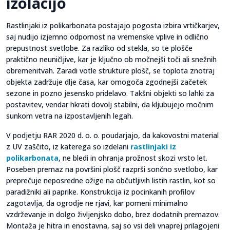
izolacijo
Rastlinjaki iz polikarbonata postajajo pogosta izbira vrtičkarjev,
saj nudijo izjemno odpornost na vremenske vplive in odlično
prepustnost svetlobe. Za razliko od stekla, so te plošče
praktično neuničljive, kar je ključno ob močnejši toči ali snežnih
obremenitvah. Zaradi votle strukture plošč, se toplota znotraj
objekta zadržuje dlje časa, kar omogoča zgodnejši začetek
sezone in pozno jesensko pridelavo. Takšni objekti so lahki za
postavitev, vendar hkrati dovolj stabilni, da kljubujejo močnim
sunkom vetra na izpostavljenih legah.
V podjetju RAR 2020 d. o. o. poudarjajo, da kakovostni material
z UV zaščito, iz katerega so izdelani
rastlinjaki iz
polikarbonata
, ne bledi in ohranja prožnost skozi vrsto let.
Poseben premaz na površini plošč razprši sončno svetlobo, kar
preprečuje neposredne ožige na občutljivih listih rastlin, kot so
paradižniki ali paprike. Konstrukcija iz pocinkanih profilov
zagotavlja, da ogrodje ne rjavi, kar pomeni minimalno
vzdrževanje in dolgo življenjsko dobo, brez dodatnih premazov.
Montaža je hitra in enostavna, saj so vsi deli vnaprej prilagojeni