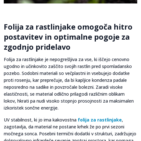
Folija za rastlinjake omogoča hitro
postavitev in optimalne pogoje za
zgodnjo pridelavo
Folija za rastlinjake je nepogrešljiva za vse, ki iščejo cenovno
ugodno in učinkovito zaščito svojih rastlin pred spomladansko
pozebo. Sodobni materiali so večplastni in vsebujejo dodatke
proti rosenju, kar preprečuje, da bi kapljice kondenza padale
neposredno na sadike in povzročale bolezni. Zaradi visoke
elastičnosti, se material odlično prilagodi različnim oblikam
lokov, hkrati pa nudi visoko stopnjo prosojnosti za maksimalen
izkoristek sončne energije.
UV stabilnost, ki jo ima kakovostna
folija za rastlinjake
,
zagotavlja, da material ne postane krhek že po prvi sezoni
močnega sonca. Posebni termični dodatki v strukturi, zadržujejo
dolgovalovno infrardeče sevanje znotraj prostora, kar pomaga