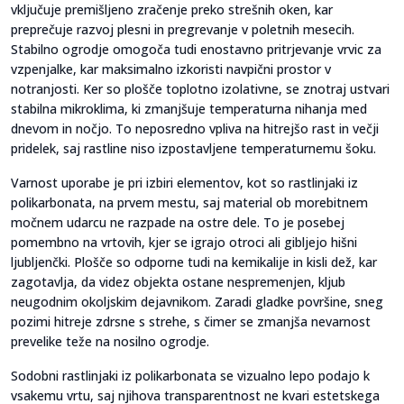
vključuje premišljeno zračenje preko strešnih oken, kar
preprečuje razvoj plesni in pregrevanje v poletnih mesecih.
Stabilno ogrodje omogoča tudi enostavno pritrjevanje vrvic za
vzpenjalke, kar maksimalno izkoristi navpični prostor v
notranjosti. Ker so plošče toplotno izolativne, se znotraj ustvari
stabilna mikroklima, ki zmanjšuje temperaturna nihanja med
dnevom in nočjo. To neposredno vpliva na hitrejšo rast in večji
pridelek, saj rastline niso izpostavljene temperaturnemu šoku.
Varnost uporabe je pri izbiri elementov, kot so rastlinjaki iz
polikarbonata, na prvem mestu, saj material ob morebitnem
močnem udarcu ne razpade na ostre dele. To je posebej
pomembno na vrtovih, kjer se igrajo otroci ali gibljejo hišni
ljubljenčki. Plošče so odporne tudi na kemikalije in kisli dež, kar
zagotavlja, da videz objekta ostane nespremenjen, kljub
neugodnim okoljskim dejavnikom. Zaradi gladke površine, sneg
pozimi hitreje zdrsne s strehe, s čimer se zmanjša nevarnost
prevelike teže na nosilno ogrodje.
Sodobni rastlinjaki iz polikarbonata se vizualno lepo podajo k
vsakemu vrtu, saj njihova transparentnost ne kvari estetskega