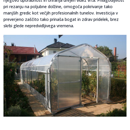
njegovo uporabnost in ohranja urejen videz vrta. Prilagodljivost
pri rezanju na poljubne dolžine, omogoča pokrivanje tako
manjših gredic kot večjih profesionalnih tunelov. Investicija v
preverjeno zaščito tako prinaša bogat in zdrav pridelek, brez
skrbi glede nepredvidljivega vremena.