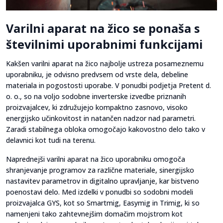
Varilni aparat na žico se ponaša s
številnimi uporabnimi funkcijami
Kakšen varilni aparat na žico najbolje ustreza posameznemu
uporabniku, je odvisno predvsem od vrste dela, debeline
materiala in pogostosti uporabe. V ponudbi podjetja Pretent d.
o. o., so na voljo sodobne inverterske izvedbe priznanih
proizvajalcev, ki združujejo kompaktno zasnovo, visoko
energijsko učinkovitost in natančen nadzor nad parametri.
Zaradi stabilnega obloka omogočajo kakovostno delo tako v
delavnici kot tudi na terenu.
Naprednejši varilni aparat na žico uporabniku omogoča
shranjevanje programov za različne materiale, sinergijsko
nastavitev parametrov in digitalno upravljanje, kar bistveno
poenostavi delo. Med izdelki v ponudbi so sodobni modeli
proizvajalca GYS, kot so Smartmig, Easymig in Trimig, ki so
namenjeni tako zahtevnejšim domačim mojstrom kot