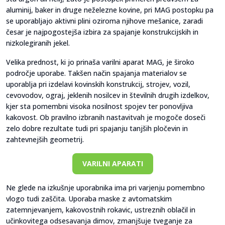
aluminij, baker in druge neželezne kovine, pri MAG postopku pa
se uporabljajo aktivni plini oziroma njihove mešanice, zaradi
česar je najpogostejša izbira za spajanje konstrukcijskih in
nizkolegiranih jekel.
Velika prednost, ki jo prinaša varilni aparat MAG, je široko
področje uporabe. Takšen način spajanja materialov se
uporablja pri izdelavi kovinskih konstrukcij, strojev, vozil,
cevovodov, ograj, jeklenih nosilcev in številnih drugih izdelkov,
kjer sta pomembni visoka nosilnost spojev ter ponovljiva
kakovost. Ob pravilno izbranih nastavitvah je mogoče doseči
zelo dobre rezultate tudi pri spajanju tanjših pločevin in
zahtevnejših geometrij.
VARILNI APARATI
Ne glede na izkušnje uporabnika ima pri varjenju pomembno
vlogo tudi zaščita. Uporaba maske z avtomatskim
zatemnjevanjem, kakovostnih rokavic, ustreznih oblačil in
učinkovitega odsesavanja dimov, zmanjšuje tveganje za