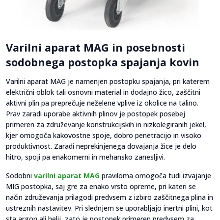
Varilni aparat MAG in posebnosti
sodobnega postopka spajanja kovin
Varilni aparat MAG je namenjen postopku spajanja, pri katerem
električni oblok tali osnovni material in dodajno žico, zaščitni
aktivni plin pa preprečuje neželene vplive iz okolice na talino.
Prav zaradi uporabe aktivnih plinov je postopek posebej
primeren za združevanje konstrukcijskih in nizkolegiranih jekel,
kjer omogoča kakovostne spoje, dobro penetracijo in visoko
produktivnost. Zaradi neprekinjenega dovajanja žice je delo
hitro, spoji pa enakomerni in mehansko zanesljivi.
Sodobni
varilni aparat MAG
praviloma omogoča tudi izvajanje
MIG postopka, saj gre za enako vrsto opreme, pri kateri se
način združevanja prilagodi predvsem z izbiro zaščitnega plina in
ustreznih nastavitev. Pri slednjem se uporabljajo inertni plini, kot
sta argon ali helij, zato je postopek primeren predvsem za