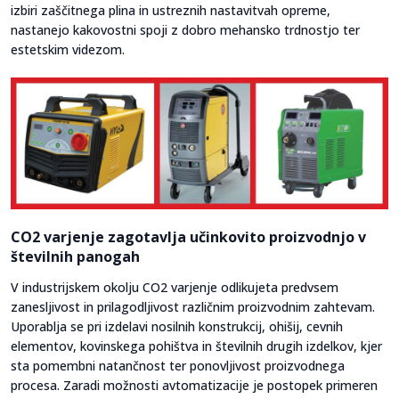
izbiri zaščitnega plina in ustreznih nastavitvah opreme,
nastanejo kakovostni spoji z dobro mehansko trdnostjo ter
estetskim videzom.
CO2 varjenje zagotavlja učinkovito proizvodnjo v
številnih panogah
V industrijskem okolju CO2 varjenje odlikujeta predvsem
zanesljivost in prilagodljivost različnim proizvodnim zahtevam.
Uporablja se pri izdelavi nosilnih konstrukcij, ohišij, cevnih
elementov, kovinskega pohištva in številnih drugih izdelkov, kjer
sta pomembni natančnost ter ponovljivost proizvodnega
procesa. Zaradi možnosti avtomatizacije je postopek primeren