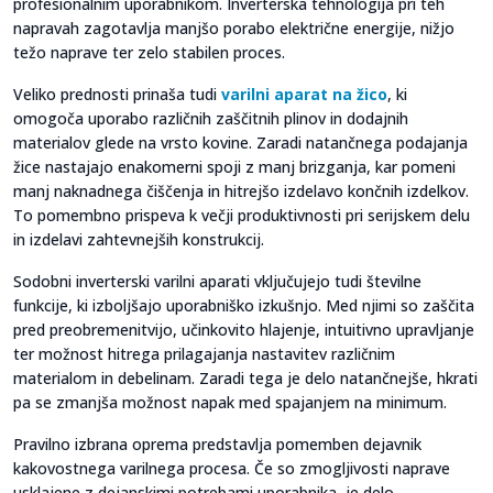
profesionalnim uporabnikom. Inverterska tehnologija pri teh
napravah zagotavlja manjšo porabo električne energije, nižjo
težo naprave ter zelo stabilen proces.
Veliko prednosti prinaša tudi
varilni aparat na žico
, ki
omogoča uporabo različnih zaščitnih plinov in dodajnih
materialov glede na vrsto kovine. Zaradi natančnega podajanja
žice nastajajo enakomerni spoji z manj brizganja, kar pomeni
manj naknadnega čiščenja in hitrejšo izdelavo končnih izdelkov.
To pomembno prispeva k večji produktivnosti pri serijskem delu
in izdelavi zahtevnejših konstrukcij.
Sodobni inverterski varilni aparati vključujejo tudi številne
funkcije, ki izboljšajo uporabniško izkušnjo. Med njimi so zaščita
pred preobremenitvijo, učinkovito hlajenje, intuitivno upravljanje
ter možnost hitrega prilagajanja nastavitev različnim
materialom in debelinam. Zaradi tega je delo natančnejše, hkrati
pa se zmanjša možnost napak med spajanjem na minimum.
Pravilno izbrana oprema predstavlja pomemben dejavnik
kakovostnega varilnega procesa. Če so zmogljivosti naprave
usklajene z dejanskimi potrebami uporabnika, je delo