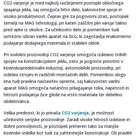
CO2 varjenje je med najbolj razširjenimi postopki obločnega
spajanja jekla, saj omogoča hitro delo, kakovostne spoje in
visoko produktivnost. Čeprav gre za pogovorni izraz, postopek
temelji na MAG tehnologiji, pri kateri zaščitni plin varuje talino
pred vplivi iz okolice. Za učinkovito delo je pomemben tudi
ustrezno izbran varilni aparat na žico, ki zagotavlja enakomerno
podajanje dodajnega materiala in stabilen oblok.
Pri sodobni proizvodnji CO2 varjenje omogoča izdelavo trdnih
spojev na konstrukcijskem jeklu, zato je pogosto prisotno v
kovinskopredelovalni industriji, avtomobilski proizvodnji, pri
izdelavi strojev in različnih montažnih delih. Pomembno vlogo
ima tudi pravilna nastavitev opreme, saj kakovosten varilni
aparat MAG omogoča natančno prilagajanje toka, napetosti in
hitrosti podajanja žice glede na vrsto materiala ter debelino
obdelovanca.
Velika prednost, ki jo prinaša
CO2 varjenje
, je možnost
učinkovite serijske proizvodnje. Zaradi visoke hitrosti izdelave in
dobre ponovljivosti, je postopek primeren tako za manjše
kovinske izdelke kot tudi za zahtevnejše konstrukcije. Ob pravilni