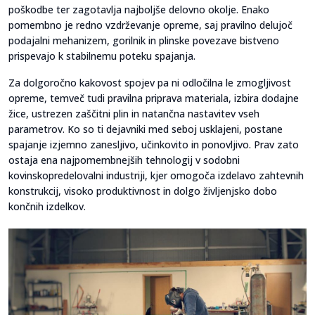
poškodbe ter zagotavlja najboljše delovno okolje. Enako
pomembno je redno vzdrževanje opreme, saj pravilno delujoč
podajalni mehanizem, gorilnik in plinske povezave bistveno
prispevajo k stabilnemu poteku spajanja.
Za dolgoročno kakovost spojev pa ni odločilna le zmogljivost
opreme, temveč tudi pravilna priprava materiala, izbira dodajne
žice, ustrezen zaščitni plin in natančna nastavitev vseh
parametrov. Ko so ti dejavniki med seboj usklajeni, postane
spajanje izjemno zanesljivo, učinkovito in ponovljivo. Prav zato
ostaja ena najpomembnejših tehnologij v sodobni
kovinskopredelovalni industriji, kjer omogoča izdelavo zahtevnih
konstrukcij, visoko produktivnost in dolgo življenjsko dobo
končnih izdelkov.