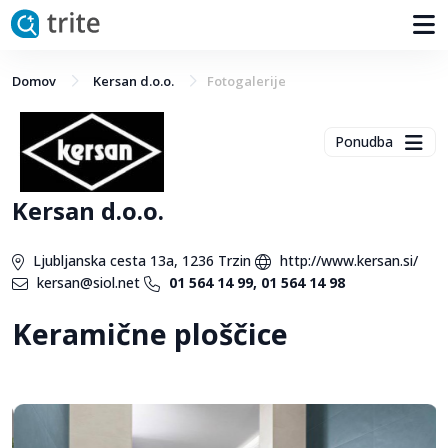
Domov
Kersan d.o.o.
Fotogalerije
Ponudba
Kersan d.o.o.
Ljubljanska cesta 13a, 1236 Trzin
http://www.kersan.si/
kersan@siol.net
01 564 14 99, 01 564 14 98
Keramične ploščice