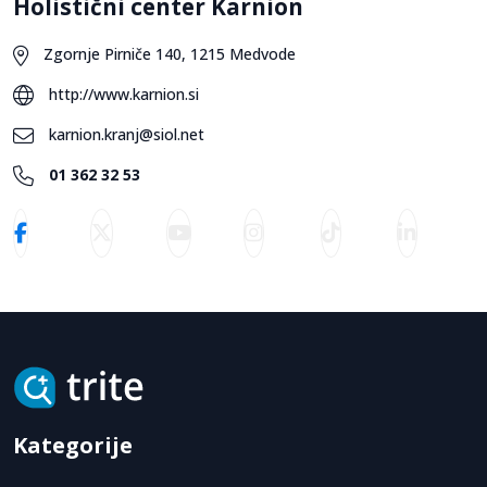
Holistični center Karnion
Zgornje Pirniče 140, 1215 Medvode
http://www.karnion.si
karnion.kranj@siol.net
01 362 32 53
Kategorije