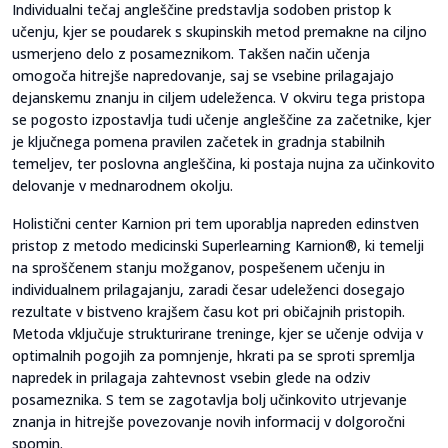
Individualni tečaj angleščine predstavlja sodoben pristop k
učenju, kjer se poudarek s skupinskih metod premakne na ciljno
usmerjeno delo z posameznikom. Takšen način učenja
omogoča hitrejše napredovanje, saj se vsebine prilagajajo
dejanskemu znanju in ciljem udeleženca. V okviru tega pristopa
se pogosto izpostavlja tudi učenje angleščine za začetnike, kjer
je ključnega pomena pravilen začetek in gradnja stabilnih
temeljev, ter poslovna angleščina, ki postaja nujna za učinkovito
delovanje v mednarodnem okolju.
Holistični center Karnion pri tem uporablja napreden edinstven
pristop z metodo medicinski Superlearning Karnion®, ki temelji
na sproščenem stanju možganov, pospešenem učenju in
individualnem prilagajanju, zaradi česar udeleženci dosegajo
rezultate v bistveno krajšem času kot pri običajnih pristopih.
Metoda vključuje strukturirane treninge, kjer se učenje odvija v
optimalnih pogojih za pomnjenje, hkrati pa se sproti spremlja
napredek in prilagaja zahtevnost vsebin glede na odziv
posameznika. S tem se zagotavlja bolj učinkovito utrjevanje
znanja in hitrejše povezovanje novih informacij v dolgoročni
spomin.