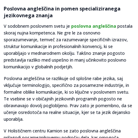
Poslovna angleščina in pomen specializiranega
jezikovnega znanja
V sodobnem poslovnem svetu je
poslovna angleščina
postala
skoraj nujna kompetenca. Ne gre le za osnovno
sporazumevanje, temveč za razumevanje specifičnih izrazov,
struktur komunikacije in profesionalnih konvencij, ki se
uporabljajo v mednarodnem okolju. Takšno znanje pogosto
predstavlja razliko med uspešno in manj učinkovito poslovno
komunikacijo v globalnih podjetjih.
Poslovna angleščina se razlikuje od splošne rabe jezika, saj
vključuje terminologijo, specifično za posamezne industrije, in
formalne oblike komunikacije, ki so ključne v poslovnem svetu.
Te vsebine se v običajnih jezikovnih programih pogosto ne
obravnavajo dovolj poglobljeno. Prav zato je pomembno, da se
učenje osredotoča na realne situacije, kjer se ta jezik dejansko
uporablja.
V Holističnem centru Karnion se zato poslovna angleščina
prilagodi posameznikovemu področju dela, kar omogoča