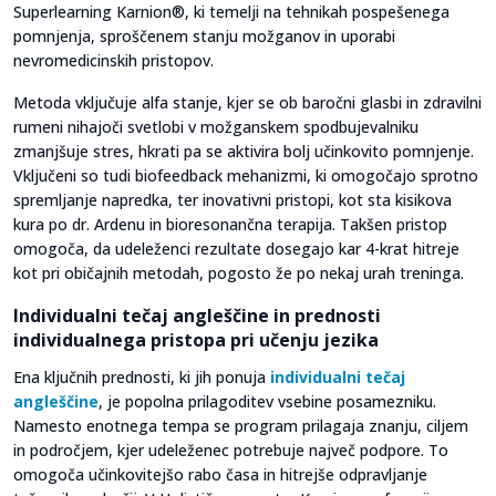
Superlearning Karnion®, ki temelji na tehnikah pospešenega
pomnjenja, sproščenem stanju možganov in uporabi
nevromedicinskih pristopov.
Metoda vključuje alfa stanje, kjer se ob baročni glasbi in zdravilni
rumeni nihajoči svetlobi v možganskem spodbujevalniku
zmanjšuje stres, hkrati pa se aktivira bolj učinkovito pomnjenje.
Vključeni so tudi biofeedback mehanizmi, ki omogočajo sprotno
spremljanje napredka, ter inovativni pristopi, kot sta kisikova
kura po dr. Ardenu in bioresonančna terapija. Takšen pristop
omogoča, da udeleženci rezultate dosegajo kar 4-krat hitreje
kot pri običajnih metodah, pogosto že po nekaj urah treninga.
Individualni tečaj angleščine in prednosti
individualnega pristopa pri učenju jezika
Ena ključnih prednosti, ki jih ponuja
individualni tečaj
angleščine
, je popolna prilagoditev vsebine posamezniku.
Namesto enotnega tempa se program prilagaja znanju, ciljem
in področjem, kjer udeleženec potrebuje največ podpore. To
omogoča učinkovitejšo rabo časa in hitrejše odpravljanje