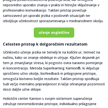
neposredno uporabo znanja v praksi in hitrejše vključevanje v
profesionalno komunikacijo. Takšen pristop povečuje
samozavest pri uporabi jezika v poslovnih situacijah ter
izboljšuje učinkovitost sporazumevanja v mednarodnem okolju.
učenje angleščine
Celosten pristop k dolgoročnim rezultatom
Učinkovito učenje jezika ne temelji le na količini ur, temveč na
načinu, kako se znanje obdeluje in utrjuje. Ključen dejavnik pri
tem je zmanjšanje stresa, ki pogosto ovira naravno pomnjenje
in koncentracijo. Metoda Superlearning Karnion®, ki vključuje
sproščeno učno okolje, biofeedback in prilagojene pristope,
omogoča bistveno boljše rezultate. Takšen pristop spodbuja
tudi večjo mentalno pripravljenost in lažje ohranjanje pozornosti
skozi daljše učne sklope.
Holistični center Karnion s svojim sistemom superučenja
združuje nevromedicinske pristope, individualno prilagojene