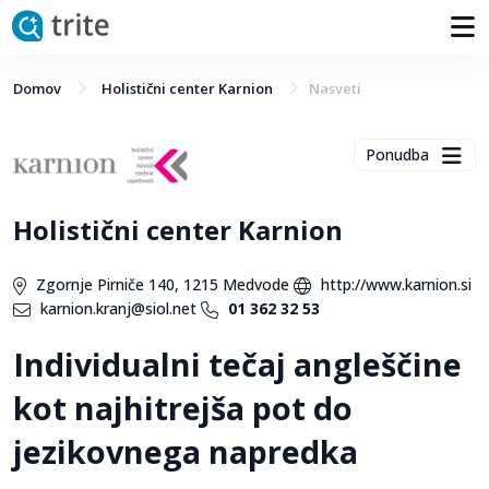
Domov
Holistični center Karnion
Nasveti
Ponudba
Holistični center Karnion
Zgornje Pirniče 140, 1215 Medvode
http://www.karnion.si
karnion.kranj@siol.net
01 362 32 53
Individualni tečaj angleščine
kot najhitrejša pot do
jezikovnega napredka