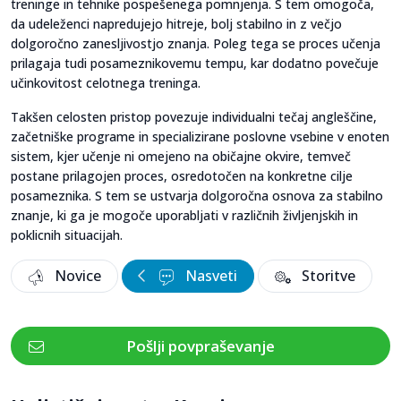
treninge in tehnike pospešenega pomnjenja. S tem omogoča,
da udeleženci napredujejo hitreje, bolj stabilno in z večjo
dolgoročno zanesljivostjo znanja. Poleg tega se proces učenja
prilagaja tudi posameznikovemu tempu, kar dodatno povečuje
učinkovitost celotnega treninga.
Takšen celosten pristop povezuje individualni tečaj angleščine,
začetniške programe in specializirane poslovne vsebine v enoten
sistem, kjer učenje ni omejeno na običajne okvire, temveč
postane prilagojen proces, osredotočen na konkretne cilje
posameznika. S tem se ustvarja dolgoročna osnova za stabilno
znanje, ki ga je mogoče uporabljati v različnih življenjskih in
poklicnih situacijah.
Novice
Nasveti
Storitve
Pošlji povpraševanje