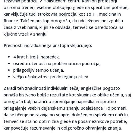
težavnih področij. V Holističnem centru Karnion profesorji
oziroma trenerji vsebine oblikujejo glede na specifične potrebe,
kar vključuje tudi strokovna področja, kot so IT, medicina in
finance. Takšen pristop omogoča, da udeleženec ne izgublja
časa z vsebinami, ki jih že obvlada, temveč se osredotoča na
ključne vrzeli v znanju.
Prednosti individualnega pristopa vključujejo:
4-krat hitrejši napredek,
osredotočenost na problematična področja,
prilagodljiv tempo učenja,
večjo učinkovitost pri doseganju ciljev.
Zaradi teh značilnosti individualni tečaj angleščine pogosto
prinaša bistveno boljše rezultate kot skupinske oblike učenja, saj
omogoča bolj natančno spremljanje napredka in sprotno
prilagajanje vsebin dejanskemu znanju udeleženca. To pomeni,
da se učenje ne razvija po vnaprej določenem splošnem načrtu,
temveč se stalno optimizira glede na posameznikove potrebe,
kar povečuje razumevanje in dolgoročno ohranjanje znanja.