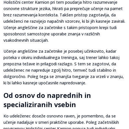
Holistični center Karnion pri tem poudarja hitro razumevanje
osnovne strukture jezika, hkrati pa preprečuje učenje na pamet
brez razumevanja konteksta. Takšen pristop zagotavlja, da
udeleženci ne razvijejo napačnih vzorcev, ki bi jih kasneje zavirali.
Učenje angleščine za začetnike s takim pristopom krepi tudi
sposobnost samostojne uporabe znanja v različnih
vsakodnevnih situacijah.
Učenje angleščine za začetnike je posebej učinkovito, kadar
poteka v okviru individualnega treninga, saj trener lahko takoj
prepozna težave in prilagodi razlago. S tem se zagotovi, da
udeleženec ne napreduje zgolj hitro, temveč tudi stabilno in
dolgoročno. Poleg tega se zmanjša tveganje za vrzeli v znanju,
ki bi lahko kasneje upočasnile napredovanje.
Od osnov do naprednih in
specializiranih vsebin
Ko udeleženec doseže osnovno raven, je pomembno, da se
učenje nadaljuje v smeri praktične uporabe. Poleg začetniških
programov Holistični center Karnion ponuja tudi individualni