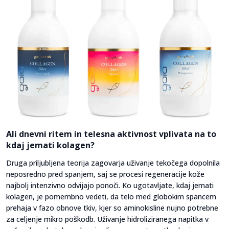
Ali dnevni ritem in telesna aktivnost vplivata na to
kdaj jemati kolagen?
Druga priljubljena teorija zagovarja uživanje tekočega dopolnila
neposredno pred spanjem, saj se procesi regeneracije kože
najbolj intenzivno odvijajo ponoči. Ko ugotavljate, kdaj jemati
kolagen, je pomembno vedeti, da telo med globokim spancem
prehaja v fazo obnove tkiv, kjer so aminokisline nujno potrebne
za celjenje mikro poškodb. Uživanje hidroliziranega napitka v