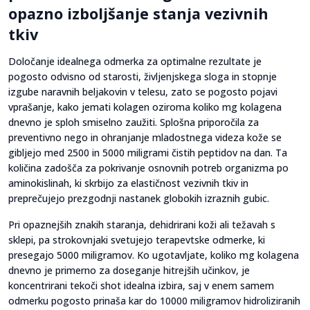
opazno izboljšanje stanja vezivnih
tkiv
Določanje idealnega odmerka za optimalne rezultate je
pogosto odvisno od starosti, življenjskega sloga in stopnje
izgube naravnih beljakovin v telesu, zato se pogosto pojavi
vprašanje, kako jemati kolagen oziroma koliko mg kolagena
dnevno je sploh smiselno zaužiti. Splošna priporočila za
preventivno nego in ohranjanje mladostnega videza kože se
gibljejo med 2500 in 5000 miligrami čistih peptidov na dan. Ta
količina zadošča za pokrivanje osnovnih potreb organizma po
aminokislinah, ki skrbijo za elastičnost vezivnih tkiv in
preprečujejo prezgodnji nastanek globokih izraznih gubic.
Pri opaznejših znakih staranja, dehidrirani koži ali težavah s
sklepi, pa strokovnjaki svetujejo terapevtske odmerke, ki
presegajo 5000 miligramov. Ko ugotavljate, koliko mg kolagena
dnevno je primerno za doseganje hitrejših učinkov, je
koncentrirani tekoči shot idealna izbira, saj v enem samem
odmerku pogosto prinaša kar do 10000 miligramov hidroliziranih