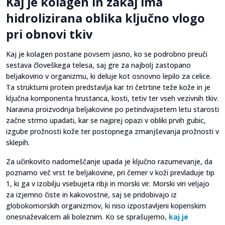
Kaj je kolagen in zakaj ima
hidrolizirana oblika ključno vlogo
pri obnovi tkiv
Kaj je kolagen postane povsem jasno, ko se podrobno preuči
sestava človeškega telesa, saj gre za najbolj zastopano
beljakovino v organizmu, ki deluje kot osnovno lepilo za celice.
Ta strukturni protein predstavlja kar tri četrtine teže kože in je
ključna komponenta hrustanca, kosti, tetiv ter vseh vezivnih tkiv.
Naravna proizvodnja beljakovine po petindvajsetem letu starosti
začne strmo upadati, kar se najprej opazi v obliki prvih gubic,
izgube prožnosti kože ter postopnega zmanjševanja prožnosti v
sklepih.
Za učinkovito nadomeščanje upada je ključno razumevanje, da
poznamo več vrst te beljakovine, pri čemer v koži prevladuje tip
1, ki ga v izobilju vsebujeta ribji in morski vir. Morski viri veljajo
za izjemno čiste in kakovostne, saj se pridobivajo iz
globokomorskih organizmov, ki niso izpostavljeni kopenskim
onesnaževalcem ali boleznim. Ko se sprašujemo,
kaj je