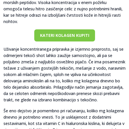
morskih peptidov. Visoka koncentracija v enem požirku
omogoča telesu hitro zasičenje celic z nujno potrebnimi hranili,
kar se hitreje odrazi na izboljšani čvrstosti kože in hitrejši rasti
nohtov.
KATERI KOLAGEN KUPITI
Uživanje koncentriranega pripravka je izjemno preprosto, saj se
odmerjeni tekoči shot lahko zaužije samostojno, ali pa se
poljubno zmeša z najljubšo osvežilno pijačo. Če ima posameznik
težave z uživanjem gostejših tekočin, mešanje z vodo, naravnim
sokom ali mlačnim čajem, sploh ne vpliva na učinkovitost
delovanja aminokislin ali na to, koliko mg kolagena dnevno bo
telo dejansko absorbiralo. Prilagodljiv način jemanja zagotavlja,
da se celoten odmerek nepoškodovan prenese skozi prebavni
trakt, ne glede na izbrano kombinacijo s tekočino.
Še eno dejstvo je pomembno pri računanju, koliko mg kolagena
dnevno je potrebno vnesti. To je usklajenost z dodatnimi
sestavinami, kot sta vitamin C in hialuronska kislina, ki delujeta v