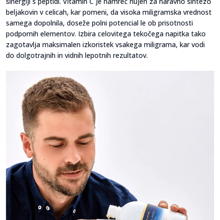
sinergiji s peptidi. Vitamin C je namreč nujen za naravno sintezo
beljakovin v celicah, kar pomeni, da visoka miligramska vrednost
samega dopolnila, doseže polni potencial le ob prisotnosti
podpornih elementov. Izbira celovitega tekočega napitka tako
zagotavlja maksimalen izkoristek vsakega miligrama, kar vodi
do dolgotrajnih in vidnih lepotnih rezultatov.