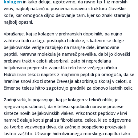
kolagen
in kako deluje, ugotovimo, da ravno tip 1 iz morskih
virov, najbolj natančno posnema naravno strukturo človeške
kože, kar omogoča ciljno delovanje tam, kjer so znaki staranja
najbolj opazni.
Vprašanje, kaj je kolagen v prehranskih dopolnilih, pa nujno
zahteva tudi razlago postopka hidrolize, s katerim se dolge
beljakovinske verige razbijejo na manjše dele, imenovane
peptidi. Naravna molekula je namreč prevelika, da bi jo človeški
prebavni trakt v celoti absorbiral, zato bi nepredelana
beljakovina preprosto zapustila telo brez večjega učinka.
Hidroliziran tekoči napitek z majhnimi peptidi pa omogoča, da se
hranilne snovi skozi stene črevesja absorbirajo skoraj v celoti, s
čimer se telesu hitro zagotovijo gradniki za obnovo lastnih celic.
Zadnji vidik, ki pojasnjuje, kaj je kolagen v tekoči obliki, je
njegova sposobnost, da v telesu spodbudi naravne procese
sinteze novih beljakovinskih vlaken. Prisotnost peptidov v krvi
namreč deluje kot signal za fibroblaste, celice, ki so odgovorne
za tvorbo vezivnega tkiva, da začnejo pospešeno proizvajati
lastno zaščito. Uživanje hidroliziranega morskega napitka tako