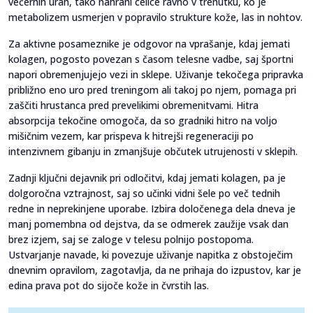
večernih urah, tako nahrani celice ravno v trenutku, ko je
metabolizem usmerjen v popravilo strukture kože, las in nohtov.
Za aktivne posameznike je odgovor na vprašanje, kdaj jemati
kolagen, pogosto povezan s časom telesne vadbe, saj športni
napori obremenjujejo vezi in sklepe. Uživanje tekočega pripravka
približno eno uro pred treningom ali takoj po njem, pomaga pri
zaščiti hrustanca pred prevelikimi obremenitvami. Hitra
absorpcija tekočine omogoča, da so gradniki hitro na voljo
mišičnim vezem, kar prispeva k hitrejši regeneraciji po
intenzivnem gibanju in zmanjšuje občutek utrujenosti v sklepih.
Zadnji ključni dejavnik pri odločitvi, kdaj jemati kolagen, pa je
dolgoročna vztrajnost, saj so učinki vidni šele po več tednih
redne in neprekinjene uporabe. Izbira določenega dela dneva je
manj pomembna od dejstva, da se odmerek zaužije vsak dan
brez izjem, saj se zaloge v telesu polnijo postopoma.
Ustvarjanje navade, ki povezuje uživanje napitka z obstoječim
dnevnim opravilom, zagotavlja, da ne prihaja do izpustov, kar je
edina prava pot do sijoče kože in čvrstih las.