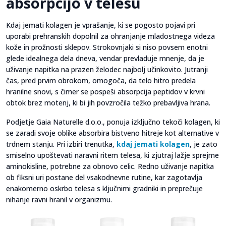
absorpcijo v telesu
Kdaj jemati kolagen je vprašanje, ki se pogosto pojavi pri
uporabi prehranskih dopolnil za ohranjanje mladostnega videza
kože in prožnosti sklepov. Strokovnjaki si niso povsem enotni
glede idealnega dela dneva, vendar prevladuje mnenje, da je
uživanje napitka na prazen želodec najbolj učinkovito. Jutranji
čas, pred prvim obrokom, omogoča, da telo hitro predela
hranilne snovi, s čimer se pospeši absorpcija peptidov v krvni
obtok brez motenj, ki bi jih povzročila težko prebavljiva hrana.
Podjetje Gaia Naturelle d.o.o., ponuja izključno tekoči kolagen, ki
se zaradi svoje oblike absorbira bistveno hitreje kot alternative v
trdnem stanju. Pri izbiri trenutka,
kdaj jemati kolagen
, je zato
smiselno upoštevati naravni ritem telesa, ki zjutraj lažje sprejme
aminokisline, potrebne za obnovo celic. Redno uživanje napitka
ob fiksni uri postane del vsakodnevne rutine, kar zagotavlja
enakomerno oskrbo telesa s ključnimi gradniki in preprečuje
nihanje ravni hranil v organizmu.