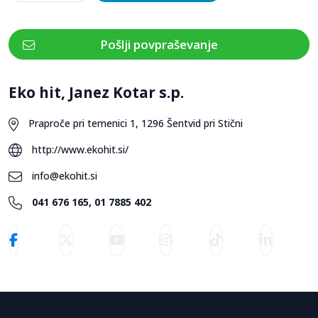
Pošlji povpraševanje
Eko hit, Janez Kotar s.p.
Praproče pri temenici 1, 1296 Šentvid pri Stični
http://www.ekohit.si/
info@ekohit.si
041 676 165, 01 7885 402