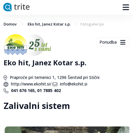
Domov
Eko hit, Janez Kotar s.p.
Fotogalerije
Ponudba
Eko hit, Janez Kotar s.p.
Praproče pri temenici 1, 1296 Šentvid pri Stični
http://www.ekohit.si/
info@ekohit.si
041 676 165, 01 7885 402
Zalivalni sistem