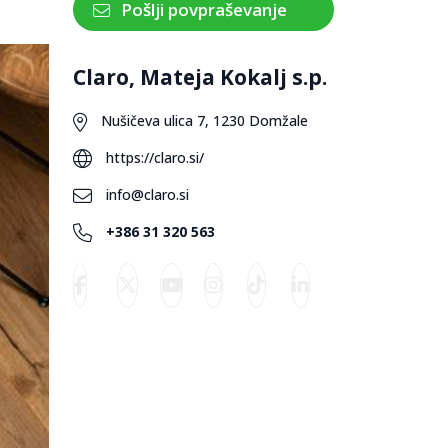
Pošlji povpraševanje
Claro, Mateja Kokalj s.p.
Nušičeva ulica 7, 1230 Domžale
https://claro.si/
info@claro.si
+386 31 320 563