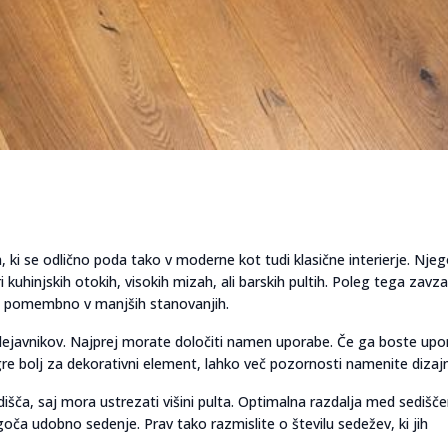
, ki se odlično poda tako v moderne kot tudi klasične interierje. Nje
 kuhinjskih otokih, visokih mizah, ali barskih pultih. Poleg tega zav
bej pomembno v manjših stanovanjih.
dejavnikov. Najprej morate določiti namen uporabe. Če ga boste upora
e bolj za dekorativni element, lahko več pozornosti namenite dizaj
išča, saj mora ustrezati višini pulta. Optimalna razdalja med sedišč
oča udobno sedenje. Prav tako razmislite o številu sedežev, ki jih