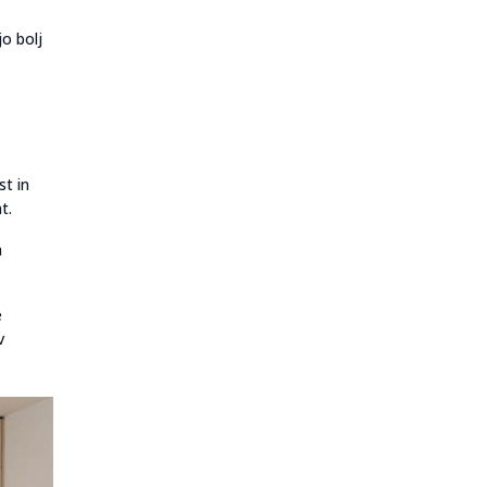
jo bolj
st in
t.
h
e
v