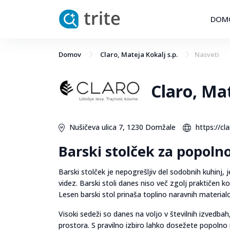
DOM
Domov
Claro, Mateja Kokalj s.p.
Nasveti
Claro, Mat
Nušičeva ulica 7, 1230 Domžale
https://cla
Barski stolček za popolno
Barski stolček je nepogrešljiv del sodobnih kuhinj, j
videz. Barski stoli danes niso več zgolj praktiče
Lesen barski stol prinaša toplino naravnih materia
Visoki sedeži so danes na voljo v številnih izvedba
prostora. S pravilno izbiro lahko dosežete popolno