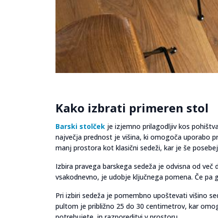
Kako izbrati primeren stol
Barski stolček
je izjemno prilagodljiv kos pohištva
največja prednost je višina, ki omogoča uporabo pri
manj prostora kot klasični sedeži, kar je še pose
Izbira pravega barskega sedeža je odvisna od več 
vsakodnevno, je udobje ključnega pomena. Če pa gr
Pri izbiri sedeža je pomembno upoštevati višino sed
pultom je približno 25 do 30 centimetrov, kar omog
potrebujete, in razporeditvi v prostoru.