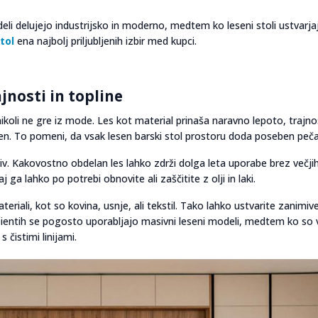
odeli delujejo industrijsko in moderno, medtem ko leseni stoli ustvarja
tol
ena najbolj priljubljenih izbir med kupci.
jnosti in topline
ikoli ne gre iz mode. Les kot material prinaša naravno lepoto, trajno
čen. To pomeni, da vsak lesen barski stol prostoru doda poseben peča
jiv. Kakovostno obdelan les lahko zdrži dolga leta uporabe brez večji
ga lahko po potrebi obnovite ali zaščitite z olji in laki.
eriali, kot so kovina, usnje, ali tekstil. Tako lahko ustvarite zanimiv
bientih se pogosto uporabljajo masivni leseni modeli, medtem ko so 
s čistimi linijami.