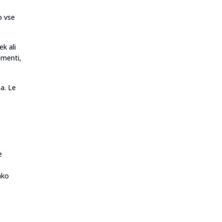
o vse
k ali
ementi,
a. Le
e
hko