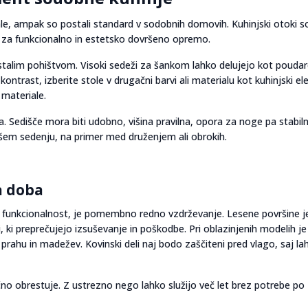
okale, ampak so postali standard v sodobnih domovih. Kuhinjski otoki s
ira za funkcionalno in estetsko dovršeno opremo.
talim pohištvom. Visoki sedeži za šankom lahko delujejo kot poudare
 kontrast, izberite stole v drugačni barvi ali materialu kot kuhinjski el
 materiale.
Sedišče mora biti udobno, višina pravilna, opora za noge pa stabiln
ljšem sedenju, na primer med druženjem ali obrokih.
a doba
in funkcionalnost, je pomembno redno vzdrževanje. Lesene površine j
i, ki preprečujejo izsuševanje in poškodbe. Pri oblazinjenih modelih je
rahu in madežev. Kovinski deli naj bodo zaščiteni pred vlago, saj la
očno obrestuje. Z ustrezno nego lahko služijo več let brez potrebe po