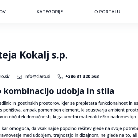
OV
KATEGORIJE
O PORTALU
eja Kokalj s.p.
ro.si/
info@claro.si
+386 31 320 563
 kombinacijo udobja in stila
edilnic in gostinskih prostorov, kjer se prepletata funkcionalnost in e
n kos pohištva, ampak pomemben element, ki soustvarja ambient prost
lov in občutek domačnosti, ki ga umetni materiali težko nadomestijo.
h, kar omogoča, da vsak najde popolno rešitev glede na svoje potrebe 
 ravnovesje med udobjem, trajnostjo in dizajnom, ne glede na to, ali