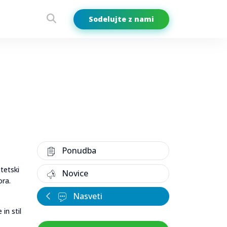
Sodelujte z nami
Ponudba
stetski
Novice
ora.
Nasveti
in stil