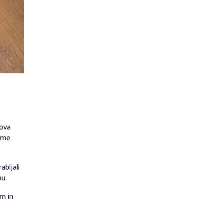
gova
zame
bljali
nu.
em in