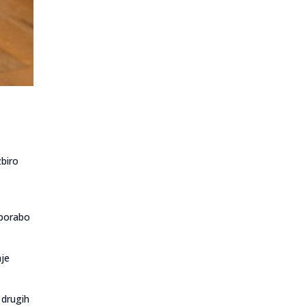
zbiro
uporabo
nje
 drugih