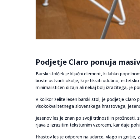
Podjetje Claro ponuja masiv
Barski stolček je ključni element, ki lahko popolno
boste ustvarili okolje, ki je hkrati udobno, estetsk
minimalističen dizajn ali nekaj bolj izrazitega, je
V kolikor želite lesen barski stol, je podjetje Clar
visokokvalitetnega slovenskega hrastovega, jesen
Jesenov les je znan po svoji trdnosti in prožnosti, 
rjava z izrazitim teksturnim vzorcem, kar daje pohi
Hrastov les je odporen na udarce, vlago in gnitje, 