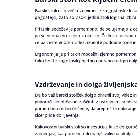
Barski stoli niso več rezervirani le za gostinske l
pogostejši, zato so visoki jedilni stoli logična izb
Pri izbiri sedežev je pomembno, da se ujemajo z os
pa se neopazno zlijejo z okolico. Če želite ustvariti
če pa želite enoten videz, izberite podobne tone in
Ergonomija je pri takih modelih izjemno pomembna. 
tako boste zagotovili prijetno uporabo tudi pri da
Vzdrževanje in dolga življenjsk
Da bo vaš barski stolček dolgo ohranil svoj videz 
priporočljivo občasno zaščititi z ustreznimi sredstv
pomembno redno čiščenje, da preprečite nabiranje p
sicer pride do rjavenja.
Kakovostni barski stoli so investicija, ki se dolgor
zamenjavi, kar pomeni tudi manjši vpliv na okolje.