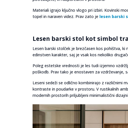
Materiali igrajo ključno vlogo pri izbiri. Kovinski m
topel in naraven videz. Prav zato je
lesen barski s
Lesen barski stol kot simbol tra
Lesen barski stolček je brezčasen kos pohištva, ki n
edinstven karakter, saj je vsak kos nekoliko druga
Poleg estetske vrednosti je les tudi izjemno vzdržl
poškodb. Prav tako je enostaven za vzdrževanje, saj 
Leseni sedeži se odlično kombinirajo z različnimi mat
kontraste in poudarke v prostoru. V rustikalnih am
modernih prostorih priljubljeni minimalistični dizajni 