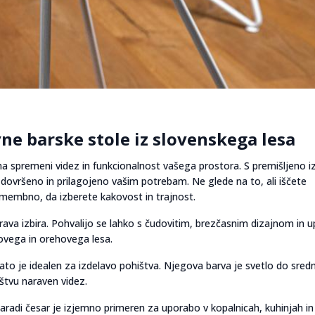
ne barske stole iz slovenskega lesa
ma spremeni videz in funkcionalnost vašega prostora. S premišljeno i
o dovršeno in prilagojeno vašim potrebam. Ne glede na to, ali iščete
 pomembno, da izberete kakovost in trajnost.
o prava izbira. Pohvalijo se lahko s čudovitim, brezčasnim dizajnom in 
ovega in orehovega lesa.
zato je idealen za izdelavo pohištva. Njegova barva je svetlo do sred
štvu naraven videz.
zaradi česar je izjemno primeren za uporabo v kopalnicah, kuhinjah in