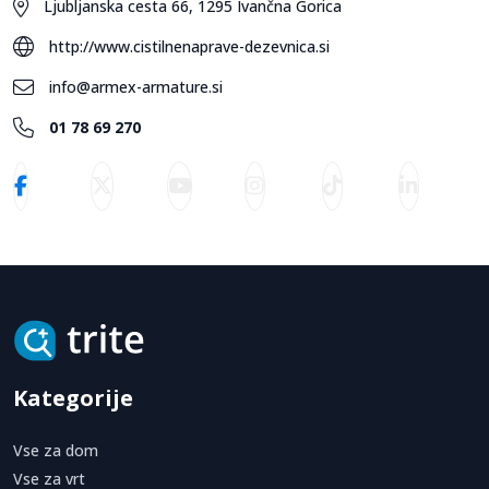
Ljubljanska cesta 66, 1295 Ivančna Gorica
http://www.cistilnenaprave-dezevnica.si
info@armex-armature.si
01 78 69 270
Kategorije
Vse za dom
Vse za vrt