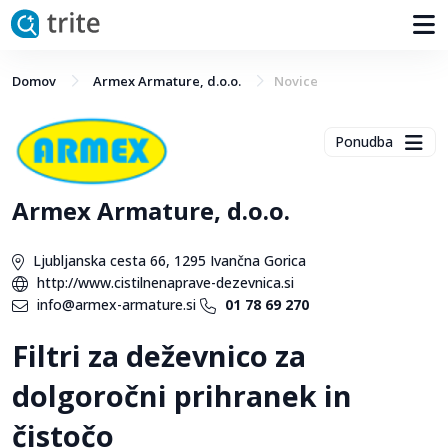
Domov
Armex Armature, d.o.o.
Novice
Ponudba
Armex Armature, d.o.o.
Ljubljanska cesta 66, 1295 Ivančna Gorica
http://www.cistilnenaprave-dezevnica.si
info@armex-armature.si
01 78 69 270
Filtri za deževnico za
dolgoročni prihranek in
čistočo