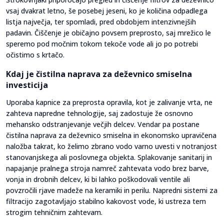
vsaj dvakrat letno, še posebej jeseni, ko je količina odpadlega
listja največja, ter spomladi, pred obdobjem intenzivnejših
padavin. Čiščenje je običajno povsem preprosto, saj mrežico le
speremo pod močnim tokom tekoče vode ali jo po potrebi
očistimo s krtačo.
Kdaj je čistilna naprava za deževnico smiselna
investicija
Uporaba kapnice za preprosta opravila, kot je zalivanje vrta, ne
zahteva napredne tehnologije, saj zadostuje že osnovno
mehansko odstranjevanje večjih delcev. Vendar pa postane
čistilna naprava za deževnico smiselna in ekonomsko upravičena
naložba takrat, ko želimo zbrano vodo varno uvesti v notranjost
stanovanjskega ali poslovnega objekta. Splakovanje sanitarij in
napajanje pralnega stroja namreč zahtevata vodo brez barve,
vonja in drobnih delcev, ki bi lahko poškodovali ventile ali
povzročili rjave madeže na keramiki in perilu. Napredni sistemi za
filtracijo zagotavljajo stabilno kakovost vode, ki ustreza tem
strogim tehničnim zahtevam.