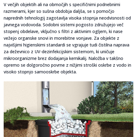
V večjih objektih ali na območjih s specifičnimi podnebnimi
razmerami, kjer so sušna obdobja daljša, se s pomočjo
naprednih tehnologij zagotavlja visoka stopnja neodvisnosti od
javnega vodovoda. Sodobni sistemi pogosto združujejo več
stopenj obdelave, vključno s filtri z aktivnim ogljem, ki nase
vežejo organske snovi in morebitne vonjave. Za objekte z
najvišjimi higienskimi standardi se vgrajuje tudi čistilna naprava
za deževnico z UV-dezinfekcijskim sistemom, ki uničuje
mikroorganizme brez dodajanja kemikalij. Naložba v takšno
opremo se dolgoročno povrne z nižjimi stroški oskrbe z vodo in
visoko stopnjo samooskrbe objekta.