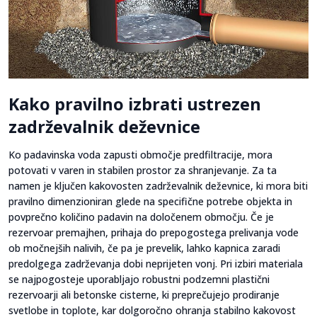
Kako pravilno izbrati ustrezen
zadrževalnik deževnice
Ko padavinska voda zapusti območje predfiltracije, mora
potovati v varen in stabilen prostor za shranjevanje. Za ta
namen je ključen kakovosten zadrževalnik deževnice, ki mora biti
pravilno dimenzioniran glede na specifične potrebe objekta in
povprečno količino padavin na določenem območju. Če je
rezervoar premajhen, prihaja do prepogostega prelivanja vode
ob močnejših nalivih, če pa je prevelik, lahko kapnica zaradi
predolgega zadrževanja dobi neprijeten vonj. Pri izbiri materiala
se najpogosteje uporabljajo robustni podzemni plastični
rezervoarji ali betonske cisterne, ki preprečujejo prodiranje
svetlobe in toplote, kar dolgoročno ohranja stabilno kakovost