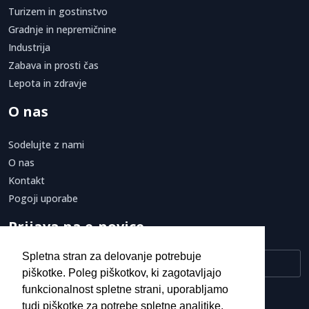
Turizem in gostinstvo
Gradnje in nepremičnine
Industrija
Zabava in prosti čas
Lepota in zdravje
O nas
Sodelujte z nami
O nas
Kontakt
Pogoji uporabe
Prijava na e-novice
Spletna stran za delovanje potrebuje
piškotke. Poleg piškotkov, ki zagotavljajo
funkcionalnost spletne strani, uporabljamo
Strinjam se s
pogoji uporabe.
tudi piškotke za potrebe spletne analitike.