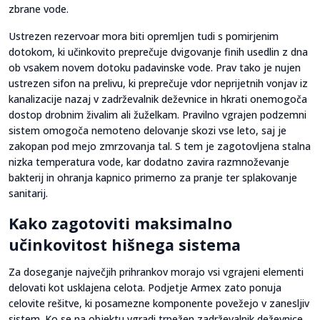
zbrane vode.
Ustrezen rezervoar mora biti opremljen tudi s pomirjenim
dotokom, ki učinkovito preprečuje dvigovanje finih usedlin z dna
ob vsakem novem dotoku padavinske vode. Prav tako je nujen
ustrezen sifon na prelivu, ki preprečuje vdor neprijetnih vonjav iz
kanalizacije nazaj v zadrževalnik deževnice in hkrati onemogoča
dostop drobnim živalim ali žuželkam. Pravilno vgrajen podzemni
sistem omogoča nemoteno delovanje skozi vse leto, saj je
zakopan pod mejo zmrzovanja tal. S tem je zagotovljena stalna
nizka temperatura vode, kar dodatno zavira razmnoževanje
bakterij in ohranja kapnico primerno za pranje ter splakovanje
sanitarij.
Kako zagotoviti maksimalno
učinkovitost hišnega sistema
Za doseganje največjih prihrankov morajo vsi vgrajeni elementi
delovati kot usklajena celota. Podjetje Armex zato ponuja
celovite rešitve, ki posamezne komponente povežejo v zanesljiv
sistem. Ko se na objektu vgradi trpežen zadrževalnik deževnice,