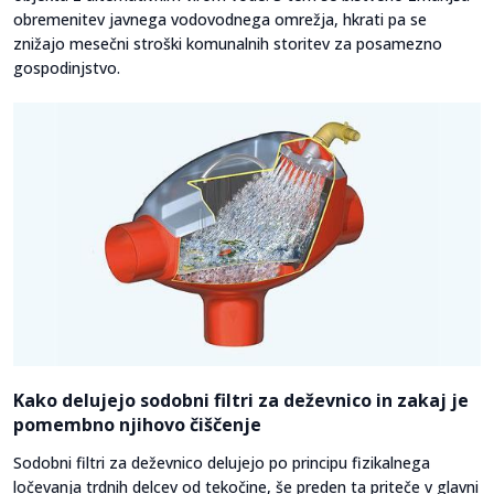
obremenitev javnega vodovodnega omrežja, hkrati pa se
znižajo mesečni stroški komunalnih storitev za posamezno
gospodinjstvo.
Kako delujejo sodobni filtri za deževnico in zakaj je
pomembno njihovo čiščenje
Sodobni filtri za deževnico delujejo po principu fizikalnega
ločevanja trdnih delcev od tekočine, še preden ta priteče v glavni