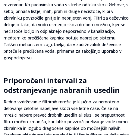
rezervoar. Ko padavinska voda s strehe odteka skozi žlebove, s
seboj prinaša listje, mah, prah in druge nečistoče, ki bi v
zbiralniku povzročile gnitje in neprijeten vonj. Filtri za deževnico
delujejo tako, da vodo usmerijo skozi drobno mrežico, kjer se
nečistoče ločijo in odplaknejo neposredno v kanalizacijo,
medtem ko prečiščena kapnica potuje naprej po sistemu.
Takšen mehanizem zagotavlja, da v zadrževalnik deževnice
priteče le prečiščena voda, primerna za takojšnjo uporabo v
gospodinjstvu.
Priporočeni intervali za
odstranjevanje nabranih usedlin
Redno vzdrževanje filtrirnih mrežic je ključno za nemoteno
delovanje celotne napeljave skozi vse letne čase. Če se na
mrežici nabere preveč drobnih usedlin ali sluzi, se prepustnost
filtra močno zmanjša, kar lahko povzroči prelivanje vode mimo
zbiralnika in izgubo dragocene kapnice ob močnejših nalivih.
Strokovnjaki priporočajo pregled in čiščenje filtrov za deževnico