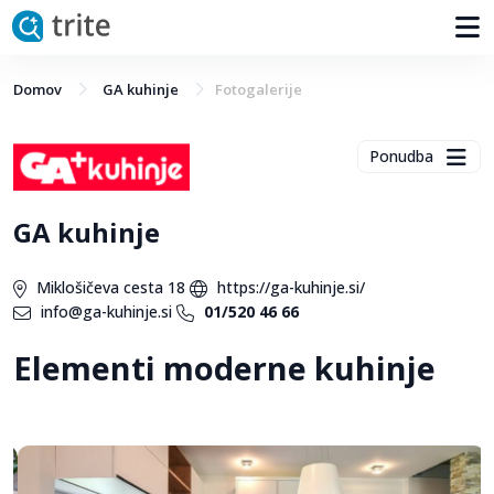
Domov
GA kuhinje
Fotogalerije
Ponudba
GA kuhinje
Miklošičeva cesta 18
https://ga-kuhinje.si/
info@ga-kuhinje.si
01/520 46 66
Elementi moderne kuhinje