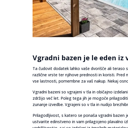
Vgradni bazen je le eden iz
Ta čudovit dodatek lahko vaše dvorišče ali teraso 
različne vrste ter njihove prednosti in koristi. Pr
vse lastnosti, pomembne za vaš nakup. Nekaj osno
Vgradni bazeni so vgrajeni v tla in običajno izdelani i
zdržijo več let. Poleg tega jih je mogoče prilagodi
zunanje izvedbe. Vgrajeni so v tla in nudijo brezhib
Prilagodljivost, s katero se ponaša vgradni bazen 
ustvarite edinstveno in vam prilagojeno plavalno i
vzdržljivostjo, saj so izdelani iz trpežnih materi