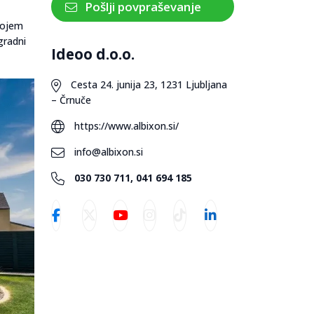
Pošlji povpraševanje
svojem
gradni
Ideoo d.o.o.
Cesta 24. junija 23, 1231 Ljubljana
– Črnuče
https://www.albixon.si/
info@albixon.si
030 730 711, 041 694 185