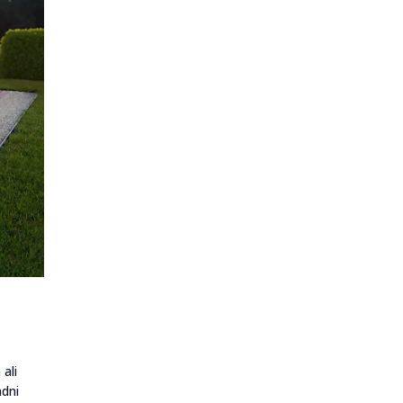
ali
adni