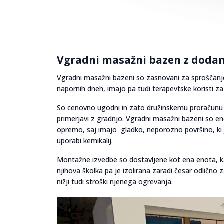
Vgradni masažni bazen z doda
Vgradni masažni bazeni so zasnovani za sproščanje,
napornih dneh, imajo pa tudi terapevtske koristi za l
So cenovno ugodni in zato družinskemu proračunu p
primerjavi z gradnjo. Vgradni masažni bazeni so e
opremo, saj imajo gladko, neporozno površino, ki 
uporabi kemikalij.
Montažne izvedbe so dostavljene kot ena enota, ka
njihova školka pa je izolirana zaradi česar odlično
nižji tudi stroški njenega ogrevanja.