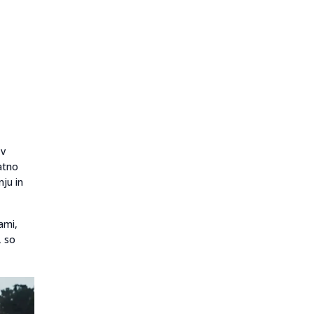
 v
atno
ju in
ami,
, so