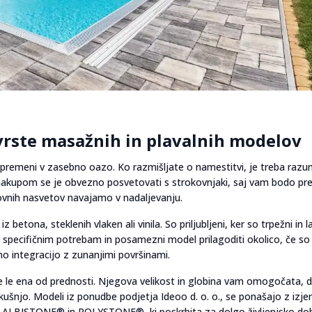
 vrste masažnih in plavalnih modelov
spremeni v zasebno oazo. Ko razmišljate o namestitvi, je treba razu
ed nakupom se je obvezno posvetovati s strokovnjaki, saj vam bodo pre
vnih nasvetov navajamo v nadaljevanju.
z betona, steklenih vlaken ali vinila. So priljubljeni, ker so trpežni in 
ti specifičnim potrebam in posamezni model prilagoditi okolico, če so
no integracijo z zunanjimi površinami.
je le ena od prednosti. Njegova velikost in globina vam omogočata, 
zkušnjo. Modeli iz ponudbe podjetja Ideoo d. o. o., se ponašajo z izj
alov ALBISTONE® in POLYSTONE®, ki poskrbita za dolgo življenjsko do