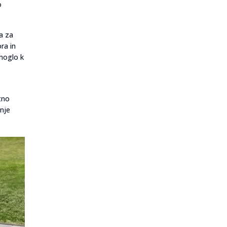
o
a za
ra in
omoglo k
tno
anje