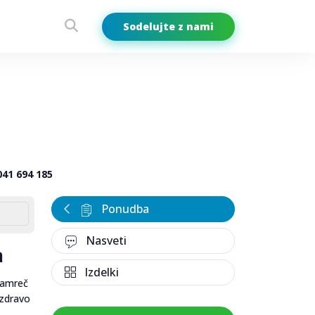
Sodelujte z nami
041 694 185
Ponudba
Nasveti
a
Izdelki
 namreč
 zdravo