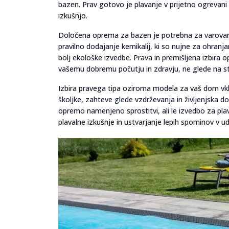
bazen. Prav gotovo je plavanje v prijetno ogrevani v
izkušnjo.
Določena oprema za bazen je potrebna za varovanj
pravilno dodajanje kemikalij, ki so nujne za ohranj
bolj ekološke izvedbe. Prava in premišljena izbira
vašemu dobremu počutju in zdravju, ne glede na star
Izbira pravega tipa oziroma modela za vaš dom vklj
školjke, zahteve glede vzdrževanja in življenjska d
opremo namenjeno sprostitvi, ali le izvedbo za plav
plavalne izkušnje in ustvarjanje lepih spominov v u