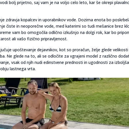
odi bolj prijetno, saj vam je na voljo celo leto, kar še okrepi plavaln
e zdravja kopalcev in uporabnikov vode. Dozirna enota bo poskrbel
anje čiste in neoporečne vode, med katerimi so tudi mešanice brez klo
 opreme vam bo omogočila odlično izkušnjo na dolgi rok, kar bo prip
ost ali vašo fizično pripravljenost.
učuje upoštevanje dejavnikov, kot so proračun, želje glede velikosti
oba. Ne glede na to, ali se odločite za vgrajeni model z različno doda
anje, vsak od njih nudi edinstvene prednosti in ugodnosti za izboljš
dobju lastnega vrta.