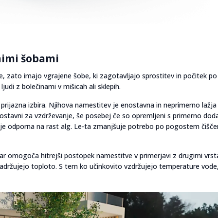
nimi šobami
 zato imajo vgrajene šobe, ki zagotavljajo sprostitev in počitek po
judi z bolečinami v mišicah ali sklepih.
rijazna izbira. Njihova namestitev je enostavna in neprimerno lažja
nostavni za vzdrževanje, še posebej če so opremljeni s primerno dod
je odporna na rast alg. Le-ta zmanjšuje potrebo po pogostem čiščen
r omogoča hitrejši postopek namestitve v primerjavi z drugimi vrst
 zadržujejo toploto. S tem ko učinkovito vzdržujejo temperature vode