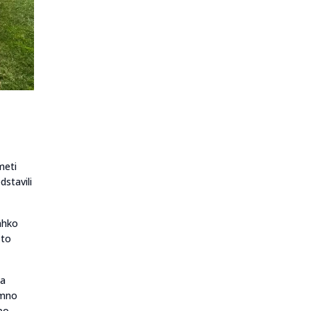
meti
dstavili
lahko
 to
da
emno
bo.