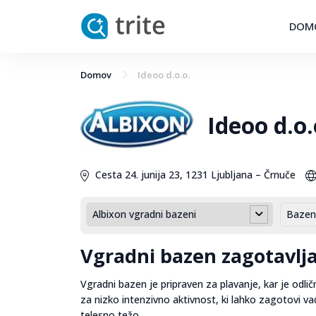
DOM
Domov
Ideoo d.o.o.
Ideoo d.o.
Cesta 24. junija 23, 1231 Ljubljana – Črnuče
Albixon vgradni bazeni
Bazen
Vgradni bazen zagotavlja
Vgradni bazen je pripraven za plavanje, kar je odlič
za nizko intenzivno aktivnost, ki lahko zagotovi va
telesno težo.